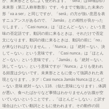
が、未来形とともによく使われます。「será」はser動詞の
未来形（第三人称単数形）です。今までで勉強した未来の
形「va a ser」と同じですが、「será」の方が強い意思を表
すニュアンスがあるので、「Jamás」との相性が良かった
りします。, 「Casi nunca」は「ほとんど～ない」という意
味の否定語です。動詞の前に来るときは、それだけで否定
文になります。動詞の後に来るときは、動詞の前に「no」
が来なければなりません。, 「Nunca」は「絶対～ない、決
して～ない」という意味です。「Casi nunca」は「ほとん
ど～ない」という意味です。, 「Jamás」も「絶対～ない、
決して～ない」という意味ですが「Nunca」よりも使われ
る頻度は少ないです。未来形とともに使って強調された表
現となります。, タグ：Casi nunca Jamás Nunca ほとんど
～ない 意味 絶対～ない, 118. （似た意味になります）, 体調
が悪い、食べたばかりなど事情はわかりませんがお腹が空
いていないということです。, 「ほとんど～しない」と訳す
場合はたいてい動詞とともに使われます。その動作の回