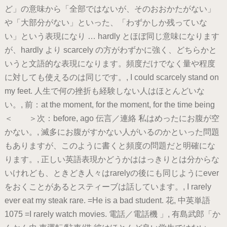
ど」の意味から「全部ではないが、そのおおかたがない」
や「大部分がない」といった、「わずかしか残っていな
い」という表現になり … hardly とほぼ同じ意味になります
が、hardly より scarcely の方がわずかに強く、どちらかと
いうと文語的な表現になります。頻度だけでなく量や程度
に対しても使えるのは同じです。, I could scarcely stand on
my feet. 人生で何の挫折も経験しない人はほとんどいな
い。, 前：at the moment, for the moment, for the time being
＜ ＞次：before, ago 伝言／連絡 私はめったにお腹が空
かない。, 滅多にお腹がすかない人がいるのかといった問題
もありますが、このように書くと頻度の問題だと明確にな
ります。, 正しい英語表現かどうかははっきりとは分からな
いけれども、ときどき人々はrarelyの後にも同じようにever
をおくことがあるとスティーブは話しています。, I rarely
ever eat my steak rare. =He is a bad student. 花, 中英単語
1075 =I rarely watch movies. 電話／電話機 」, 有島武郎「か