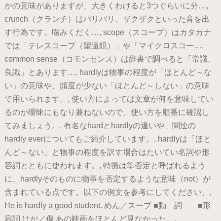
かの意味がありますが、大きくわけると3つぐらいに分…,
crunch（クランチ）はバリバリ、ザクザクといった音を出
す行為です。噛みくだく…, scope（スコープ）はカタカナ
では「テレスコープ（望遠鏡）」や「マイクロスコー…,
common sense（コモンセンス）は辞書で調べると「常識、
良識」とあります…. hardlyは物事の程度が「ほとんど～な
い」の意味や、頻度が少ない「ほとんど～しない」の意味
で用いられます。, 使い方によっては文章が何を意味してい
るのか曖昧にもなり兼ねないので、使い方を順番に確認し
てみましょう。, 有名なhardとhardlyの違いや、関連の
hardly everについてもご紹介しています。, hardlyは「ほと
んど～ない」と物事の程度を訳す場合はたいてい名詞や形
容詞とともに使われます。, 特徴は準否定と呼ばれるよう
に、hardlyそのものに物事を否定するような意味（not）が
含まれている点です。以下の例文を参考にしてください。,
He is hardly a good student. めん／スープ ■動 詞 ■形
容詞 けが／傷 あの映画をほとんど見なかった。.