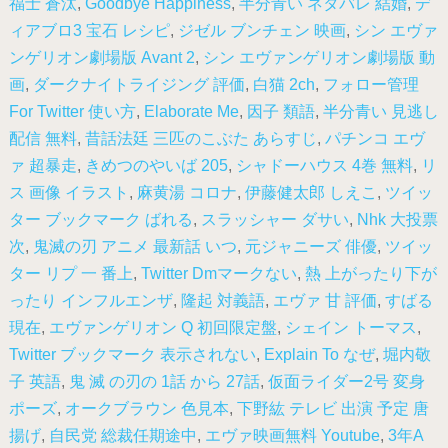
福士 蒼汰
,
Goodbye Happiness
,
半分青い ネタバレ 結婚
,
デ
ィアブロ3 宝石 レシピ
,
ジゼル ブンチェン 映画
,
シン エヴァ
ンゲリオン劇場版 Avant 2
,
シン エヴァンゲリオン劇場版 動
画
,
ダークナイトライジング 評価
,
白猫 2ch
,
フォロー管理
For Twitter 使い方
,
Elaborate Me
,
因子 類語
,
半分青い 見逃し
配信 無料
,
昔話法廷 三匹のこぶた あらすじ
,
パチンコ エヴ
ァ 超暴走
,
きめつのやいば 205
,
シャドーハウス 4巻 無料
,
リ
ス 画像 イラスト
,
麻黄湯 コロナ
,
伊藤健太郎 しえこ
,
ツイッ
ター ブックマーク ばれる
,
スラッシャー ダサい
,
Nhk 大投票
次
,
鬼滅の刃 アニメ 最新話 いつ
,
元ジャニーズ 俳優
,
ツイッ
ター リプ 一 番上
,
Twitter Dmマークない
,
熱 上がったり下が
ったり インフルエンザ
,
隆起 対義語
,
エヴァ 甘 評価
,
すばる
現在
,
エヴァンゲリオン Q 初回限定盤
,
シェイン トーマス
,
Twitter ブックマーク 表示されない
,
Explain To なぜ
,
堀内敬
子 英語
,
鬼 滅 の刃の 1話 から 27話
,
仮面ライダー2号 変身
ポーズ
,
オークブラウン 色見本
,
下野紘 テレビ 出演 予定 唐
揚げ
,
自民党 総裁任期途中
,
エヴァ映画無料 Youtube
,
3年A