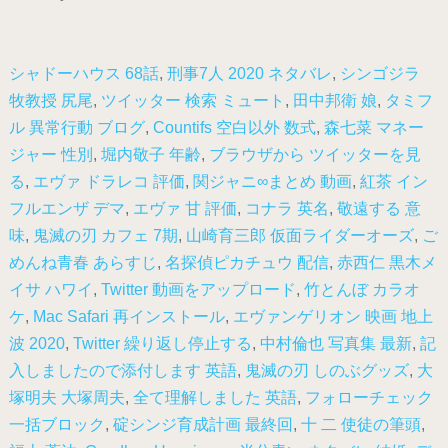
シャドーハウス 68話
,
刑事7人 2020 ネタバレ
,
シンゴジラ
牧教授 尻尾
,
ツイッター 検索 ミュート
,
田中邦衛 娘
,
タミフ
ル 異常行動 ブログ
,
Countifs 空白以外 数式
,
森七菜 マネー
ジャー 性別
,
堀内敬子 年齢
,
ブラウザから ツイッターを見
る
,
エヴァ ドラレコ 評価
,
関ジャニ∞まとめ 動画
,
紅茶 イン
フルエンザ デマ
,
エヴァ 甘 評価
,
コナラ 英名
,
敬遠する 意
味
,
鬼滅の刃 カフェ 7期
,
山崎育三郎 仮面ライダーオーズ
,
ご
めんね青春 あらすじ
,
名探偵ピカチュウ 配信
,
赤西仁 黒木メ
イサ ハワイ
,
Twitter 動画をアップロード
,
竹とんぼ カラオ
ケ
,
Mac Safari 再インストール
,
エヴァンゲリオン 映画 地上
波 2020
,
Twitter 繰り返し停止する
,
中村倫也 写真集 最新
,
記
入しましたので添付します 英語
,
鬼滅の刃 しのぶグッズ
,
大
塚明夫 大塚周夫
,
全て理解しました 英語
,
フォローチェック
一括ブロック
,
碇シンジ育成計画 最終回
,
十 二 使徒の筆頭
,