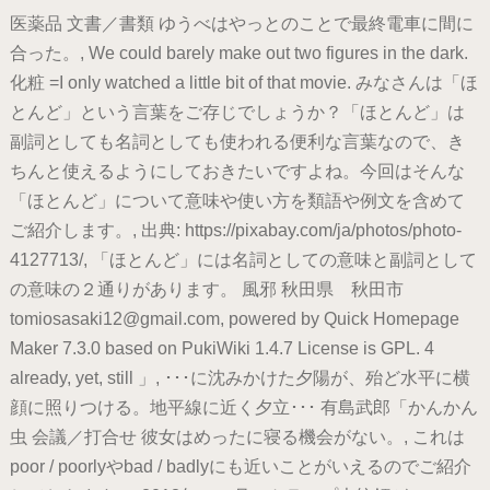
医薬品 文書／書類 ゆうべはやっとのことで最終電車に間に
合った。, We could barely make out two figures in the dark.
化粧 =I only watched a little bit of that movie. みなさんは「ほ
とんど」という言葉をご存じでしょうか？「ほとんど」は
副詞としても名詞としても使われる便利な言葉なので、き
ちんと使えるようにしておきたいですよね。今回はそんな
「ほとんど」について意味や使い方を類語や例文を含めて
ご紹介します。, 出典: https://pixabay.com/ja/photos/photo-
4127713/, 「ほとんど」には名詞としての意味と副詞として
の意味の２通りがあります。 風邪 秋田県 秋田市
tomiosasaki12@gmail.com, powered by Quick Homepage
Maker 7.3.0 based on PukiWiki 1.4.7 License is GPL. 4
already, yet, still 」, ･･･に沈みかけた夕陽が、殆ど水平に横
顔に照りつける。地平線に近く夕立･･･ 有島武郎「かんかん
虫 会議／打合せ 彼女はめったに寝る機会がない。, これは
poor / poorlyやbad / badlyにも近いことがいえるのでご紹介