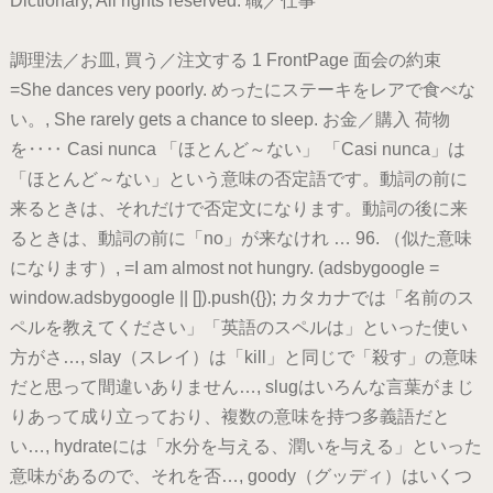
Dictionary, All rights reserved. 職／仕事
調理法／お皿, 買う／注文する 1 FrontPage 面会の約束
=She dances very poorly. めったにステーキをレアで食べな
い。, She rarely gets a chance to sleep. お金／購入 荷物
を‥‥ Casi nunca 「ほとんど～ない」 「Casi nunca」は
「ほとんど～ない」という意味の否定語です。動詞の前に
来るときは、それだけで否定文になります。動詞の後に来
るときは、動詞の前に「no」が来なけれ … 96. （似た意味
になります）, =I am almost not hungry. (adsbygoogle =
window.adsbygoogle || []).push({}); カタカナでは「名前のス
ペルを教えてください」「英語のスペルは」といった使い
方がさ…, slay（スレイ）は「kill」と同じで「殺す」の意味
だと思って間違いありません…, slugはいろんな言葉がまじ
りあって成り立っており、複数の意味を持つ多義語だと
い…, hydrateには「水分を与える、潤いを与える」といった
意味があるので、それを否…, goody（グッディ）はいくつ