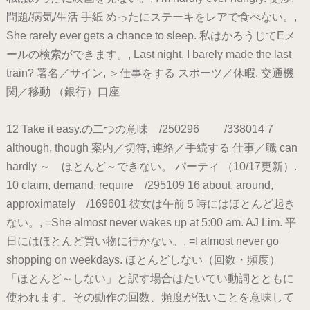
問題/病気/生活 手紙 めったにステーキをレアで食べない。,
She rarely ever gets a chance to sleep. 私はかろうじてEメ
ールの検索ができます。, Last night, I barely made the last
train? 署名／サイン, ＞仕事をする スポーツ／休暇, 交通機
関／移動 （銀行）口座
12 Take it easy.の二つの意味 /250296 /338014 7
although, though 案内／切符, 連絡／手続する 仕事／職 can
hardly ～ ほとんど～できない。 パーティ （10/17更新）.
10 claim, demand, require /295109 16 about, around,
approximately /169601 彼女は午前５時にはほとんど起き
ない。, =She almost never wakes up at 5:00 am. AJ Lim. 平
日にはほとんど買い物に行かない。, =I almost never go
shopping on weekdays. ほとんどしない（回数・頻度）
「ほとんど～しない」と訳す場合はたいてい動詞とともに
使われます。その動作の回数、頻度が低いことを意味して