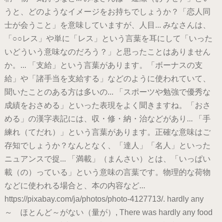
うと、どのようなイメージをお持ちでしょうか？「恋人同
士が会うこと」を意味していますが、人目... みなさんは、
「○○レス」や単に「レス」という言葉を耳にして「いった
いどういう意味なのだろう？」と思ったことはありません
か。... 「支給」という言葉があります。「ボーナスの支
給」や「諸手当を支給する」などのように使われていて、
聞いたことのある方は多いの... 「スポーツや勉強で優秀な
成績をおさめる」といった表現をよく聞きますね。「おさ
める」の漢字表記には、収・修・納・治などがあり... 「手
練れ（てだれ）」という言葉があります。正確な意味はご
存知でしょうか？なんとなく、「達人」「名人」といった
ニュアンスで捉... 「満載」（まんさい）とは、「いっぱい
載（の）っている」という意味の言葉です。物理的な荷物
などに使われる場合と、本の内容など...
https://pixabay.com/ja/photos/photo-4127713/. hardly any
～ ほとんど～がない（量が）, There was hardly any food