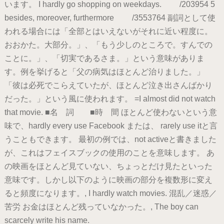
います。 I hardly go shopping on weekdays. /203954 5
besides, moreover, furthermore /3553764 副詞として使
われる場合には「全部とはいえないがそれに近い程度に。
おおかた。大部分。」、「もう少しのところで。すんでの
ことに。」、「切実であるさま。」という意味がありま
す。例を挙げると「父の病気はほとんど治りました。」
「彼は必死でこらえていたが、ほとんど泣き出さんばかり
だった。」という風に使われます。 =I almost did not watch
that movie. ■名 詞 ■時 間 ほとんど使わないという意
味で、hardly every use Facebook または、 rarely use itと言
うこともできます。 最初の例では、not activeと書きました
が、これはフェイスブックの使用のことを意味します。 あ
の映画をほとんど見ていない、ちょっとだけ見たといった
意味です。しかし以下のように映画の部分を複数形に変え
ると頻度になります。, I hardly watch movies. 混乱／迷惑／
苦労 お金はほとんど残っていなかった。, The boy can
scarcely write his name.