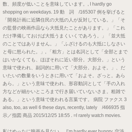
数、頻度が低いことを意味しています。, I hardly go
shopping on weekdays. 19 動 詞 /165307 例を挙げると
「開発計画に近隣住民の大抵の人が反対している。」「そ
の監督の映画作品なら大抵見たことがあります。」「これ
だけ準備しておけば大抵うまくいくであろう。」「並大抵
のことではありません。」「ふざけるのも大抵にしなさい
と母に怒られた。」, 「粗方」とは名詞として「全部とまで
はいかなくても、ほぼそれに近い部分。大部分。」という
意味で使われ、副詞的に用いて「大部分。およそ。」、だ
いたいの数量をいうときに用いて「およそ。ざっと。あら
あら。」という意味で使われ、形容動詞として「手の入れ
方などが細かいところまで行き届いていないさま。粗雑で
ある。」という意味で使われる言葉です。 病院 ファクス 3
also, too, as well 6 these days, recently, lately /466935 指
示／指図 商品 2015/12/25 18:55 . =I rarely watch movies.
私はめったに映画を見ない。, I’m hardly ever hungry. 交渉,