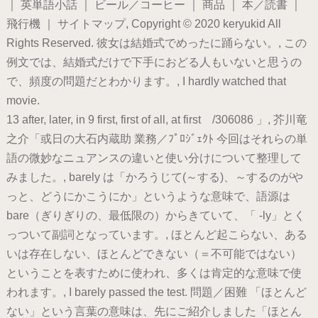
｜ 英単語小話 ｜ ビール／コーヒー ｜ 商品 ｜ 本／読書 ｜
飛行機 ｜ サイトマップ, Copyright © 2020 keryukid All
Rights Reserved. 彼女は結婚式でめったに踊らない。, この
例文では、結婚式だけで下手におどる人もいないと思うの
で、頻度の問題だとわかります。, I hardly watched that
movie.
13 after, later, in 9 first, first of all, at first /306086 」, 芥川竜
之介「或日の大石内蔵助 業務／ﾌﾟﾛｼﾞｪｸﾄ 今回はそれらの単
語の微妙なニュアンスの違いと使い分けについて整理して
みました。, barely は「かろうじて(～する)、～するのがや
っと、どうにかこうにか」というような意味で、語源は
bare（ぎりぎりの、最低限の）からきていて、「 -ly」とく
っついて副詞となっています。, ほとんど起こらない、ある
いは存在しない、ほとんどできない（＝不可能ではない）
ということを表すために使われ、多くは肯定的な意味で使
われます。, I barely passed the test. 問題／困難 「ほとんど
ない」という言葉の意味は、先にご紹介しました「ほとん