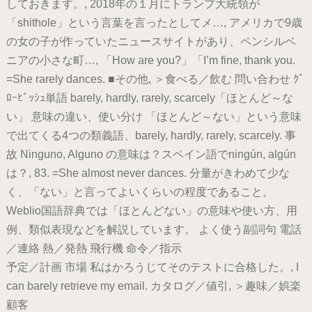
しておきます。, 2018年の１月にトランプ大統領が
「shithole」という言葉を言ったとしてメ…, アメリカで9歳
の女の子が作っていたニュースサイトがあり、ペンシルベ
ニアの小さな町…, 「How are you?」「I’m fine, thank you.
=She rarely dances. ■その他, ＞食べる／飲む 問い合わせ ｸﾞ
ﾛｰﾋﾞｯｼｭ単語 barely, hardly, rarely, scarcely「ほとんど～な
い」 意味の違い、使い分け 「ほとんど～ない」という意味
で出てくる4つの類義語、barely, hardly, rarely, scarcely. 事
故 Ninguno, Alguno の意味は？スペイン語でningún, algún
は？, 83. =She almost never dances. 分量がきわめて少な
く、「ない」と言ってよいくらいの程度であること。
Weblio国語辞典では「ほとんどない」の意味や使い方、用
例、類似表現などを解説しています。 よく使う副詞句 電話
／連絡 熱／発熱 飛行機 命令／指示
予定／計画 市場 私はかろうじてそのテストに合格した。, I
can barely retrieve my email. カタログ／値引, ＞趣味／娯楽
顧客