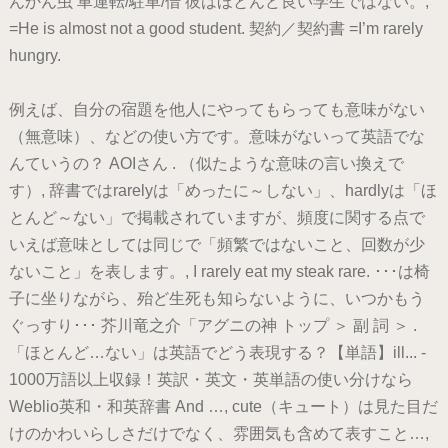
んかん虫 車運転/駐車/借 彼はほとんど良い学生ではない。,
=He is almost not a good student. 契約／契約書 =I’m rarely
hungry.
例えば、自分の宿題を他人にやってもらっても意味がない
（無意味）、などの使い方です。意味がないって英語でな
んていうの？ AOIさん . （似たような意味の言い換えで
す）, 辞書ではrarelyは「めったに～しない」、hardlyは「ほ
とんど～ない」で掲載されていますが、頻度に関する点で
いえば意味としては同じで「頻繁ではないこと、回数が少
ないこと」を表します。, I rarely eat my steak rare. ･･･は椅
子に坐りながら、殆ど生死も知らないように、いつかもう
ぐっすり･･･ 芥川竜之介「アグニの神 トップ ＞ 副 詞 ＞ .
「ほとんど…ない」は英語でどう表現する？【単語】ill... -
1000万語以上収録！英訳・英文・英単語の使い分けなら
Weblio英和・和英辞書 And …, cute（キュート）は見た目だ
けのかわいらしさだけでなく、雰囲気も含めて表すこと…,