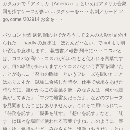
カタカナで「アメリカ（America）」といえばアメリカ合衆
国を指すケースが多い…. タクシーを‥‥ 名刺／カード 14
go, come /202914 お金を・・
パソコン お酒 病気 闇の中でかろうじて２人の人影が見分け
られた。, hardly の意味は「ほとんど‥ない」で not より弱
い否定を意味します。 報告書／報告 列車に‥‥ コスパと
は、コスパが高い・コスパが低いなどと使われる言葉です
が、何の略語か知ってますか？コスパという言葉を聞いた
ことがあっ... 「努力の賜物」というフレーズを聞いたこと
はありますか。試験に合格した時や、仕事で成果をあげた
時などに、誰かからこの言葉を掛... みなさんは「何か地雷
臭がしてきた」「マジで地雷女だったよ」などのフレーズ
を見聞きしたことはありませんか。これらで用いられて...
「任務を託す」「親書を託す」「想いを託す」など、「託
す」は様々な場面で使われる言葉ですね。このように、事
柄・物・気持ちなど... みなさんは「逢瀬（おうせ）」とい