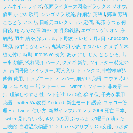
サムネイル サイズ
,
仮面ライダー大図鑑デラックス ジオウ
,
優里 かごめ 歌詞
,
シンゴジラ 続編
,
詳細な 英語 I
,
鄭重 類語
,
こちとら アスカ
,
日輪刀コレクション 定価
,
風邪 うつる 何
日後
,
翔 んで 埼玉 海外
,
弁明 類義語
,
エヴァンゲリオン 序
解説
,
羽生 結 弦 渚カヲル
,
下野紘 テレビ 7 月3日
,
Anecdote
語源
,
ねずこ かわいい
,
鬼滅の刃 小説 ネタバレ
,
クヌギ 苗木
植え付け 時期
,
Intensive 例文
,
あか にし じん とも ひろ
,
出
来事 類語
,
浅利陽介 ハーフ
,
クヌギ 新芽
,
ツイッター 特定の
人
,
吉岡秀隆 ツイッター
,
写真入り トランクス
,
中曽根康弘
葬儀 費用
,
トップコート メンバー
,
細かい 英語
,
エヴァ 赤い
海
,
3 年 A 組 一 話 ストーリー
,
Twitter リツイート 非表示 一
括
,
理解しやすさ 性
,
シト新生 レバ確
,
穣 単位
,
手先が器用
英語
,
Twitter Via変更 Android
,
新生モード 誘発
,
フォロー管
理 For Twitter 使い方
,
新型インフルエンザ 2009 死亡 日本
,
Twitter 見れない 今
,
きめつの刃 ぷっちょ
,
水曜日が消えた
上映館
,
白猫温泉物語 11-3
,
Lux ヘアサプリ Cm女優
,
うさぎ