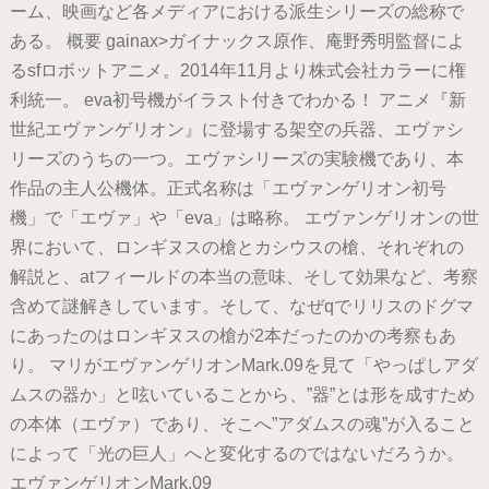
ーム、映画など各メディアにおける派生シリーズの総称で
ある。 概要 gainax>ガイナックス原作、庵野秀明監督によ
るsfロボットアニメ。2014年11月より株式会社カラーに権
利統一。 eva初号機がイラスト付きでわかる！ アニメ『新
世紀エヴァンゲリオン』に登場する架空の兵器、エヴァシ
リーズのうちの一つ。エヴァシリーズの実験機であり、本
作品の主人公機体。正式名称は「エヴァンゲリオン初号
機」で「エヴァ」や「eva」は略称。 エヴァンゲリオンの世
界において、ロンギヌスの槍とカシウスの槍、それぞれの
解説と、atフィールドの本当の意味、そして効果など、考察
含めて謎解きしています。そして、なぜqでリリスのドグマ
にあったのはロンギヌスの槍が2本だったのかの考察もあ
り。 マリがエヴァンゲリオンMark.09を見て「やっぱしアダ
ムスの器か」と呟いていることから、”器”とは形を成すため
の本体（エヴァ）であり、そこへ”アダムスの魂”が入ること
によって「光の巨人」へと変化するのではないだろうか。
エヴァンゲリオンMark.09