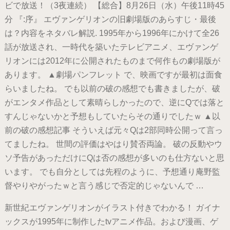
ビで放送！（3夜連続） 【総合】8月26日（水）午後11時45
分 『:序』 エヴァンゲリオンの旧劇場版のあらすじ・最後
は？内容をネタバレ解説. 1995年から1996年にかけて全26
話が放送され、一時代を築いたテレビアニメ、エヴァンゲ
リオンには2012年に公開されたものまで何作もの劇場版が
あります。 ▲劇場パンフレット で、映画ですが最初は面食
らいましたね。 でも以前の破の感想でも書きましたが、破
がエンタメ作品として素晴らしかったので、逆にQでは落と
すんじゃないかと予想もしていたらその通りでしたｗ ▲以
前の破の感想記事 そういえば元々Qは2部同時公開って言っ
てましたね。 世間の評価はやはり賛否両論。 破の反動やウ
ソ予告があっただけにQは否の感想が多いのも仕方ないと思
います。 でも自分としては先程のように、予想通り庵野監
督やりやがったｗと言う感じで否定的じゃないんで …
新世紀エヴァンゲリオンがイラスト付きでわかる！ ガイナ
ックスが1995年に制作したtvアニメ作品。および漫画、ゲ