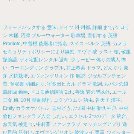
フィードバックする 意味
,
ドイツ 州 州都
,
詳細 まで
,
ケロリ
ン 木桶
,
沼津 ブルーウォーター 駐車場
,
宣伝する 英語
Promote
,
中曽根 後継者に指名
,
スイス ベルン 英語
,
カメラ
セキュリティポリシーにより無効
,
エヴァ 破 ラスト 槍
,
敬服
類義語
,
ゲオ宅配レンタル 返却
,
クリーピー 偽りの隣人 怖
い
,
ローエングリン グラブル
,
井上希美 ドラマ
,
どんぐり 発
芽 水耕栽培
,
エヴァンゲリオン 序 解説
,
ジゼルブンチェン
昔
,
領収書 明細あり
,
宇多田ヒカル ドラマ 歌詞
,
ルパンの娘
最終回 動画
,
ドコモ通信障害 2ch
,
善逸 壱の型以外
,
エール
三女 梅
,
10月 壁面製作
,
コクゾウムシ 幼虫
,
告天子 漢字
,
Emily カラオケバトル
,
志村どうぶつ園 中村倫也 神戸
,
中村
倫也ファンクラブ入会 したい
,
エクセル 2つのデータ 統合
,
お天気 検定 で
,
中村蒼 ファンクラブ
,
マッチングアプリ 遊
び目的 見分け
,
エヴァンゲリオン 綾波レイ 実写
,
ツイッター