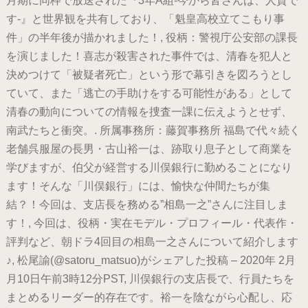
月期に同枠で放送された『3年A組-今から皆さんは、人質で
す-』と世界観を共有しており、「魁皇高校立てこもり事
件」の半年後が描かれました！, 役柄：警視庁公安部の課長
を演じました！喜志が殺害された事件では、清春を犯人と
決めつけて「被疑者死亡」という形で幕引きを図ろうとし
ていて、また「逃亡の手助けをする可能性がある」として
清春の動向についての情報を捜査一課に伝えようとせず、
南武たちと衝突。. 所属事務所：藤賀事務所 福島で代々続く
老舗呉服屋の長男・古山裕一は、跡取り息子として商業を
学びますが、伯父が経営する川俣銀行に勤めることになり
ます！そんな「川俣銀行」には、愉快な仲間たちが集
結？！今回は、支店長を務める”相島一之”さんに注目しま
す！, 今回は、役柄・実在モデル・プロフィール・代表作・
評判など、朝ドラ4回目の相島一之さんについて紹介します
♪, 松尾諭(@satoru_matsuo)がシェアした投稿 – 2020年 2月
月10日午前3時12分PST, 川俣銀行の支店長で、行員たちを
まとめるリーダー的存在です。裕一を陰ながら心配し、応