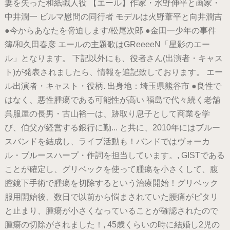
妻を失った和紙職人役 【エール】作家・水野伸平と画家・
中井潤一 ビルマ慰問の同行者 モデルは火野葦平と向井潤吉
●今からあなたを脅迫します/松尾次郎 ●金田一少年の事件
簿/和久田春彦 エールの主題歌はGReeeeN「星影のエー
ル」となります。 下記以外にも、役者さん(出演者・キャス
ト)が発表されましたら、情報を追記致しております。 エー
ル出演者・キャスト・役柄. 出身地：埼玉県熊谷市 ●良性で
はなく、悪性腫瘍である可能性が高い 福島で代々続く老舗
呉服屋の長男・古山裕一は、跡取り息子として商業を学
び、伯父が経営する銀行に勤... と共に、2010年にはブルー
スバンドを結成し、ライブ活動も！バンドではヴォーカ
ル・ブルースハープ・作詞を担当しています。, GISTである
ことが確定し、グリベックを使って腫瘍を小さくして、腹
腔鏡下手術で腫瘍を切除するという治療開始！グリベック
服用開始後、数日で以前から悩まされていた腰痛がピタリ
と止まり、腫瘍が小さくなっていることが確認されたので
腫瘍の切除がされました！, 45歳くらいの時に結婚し2児の