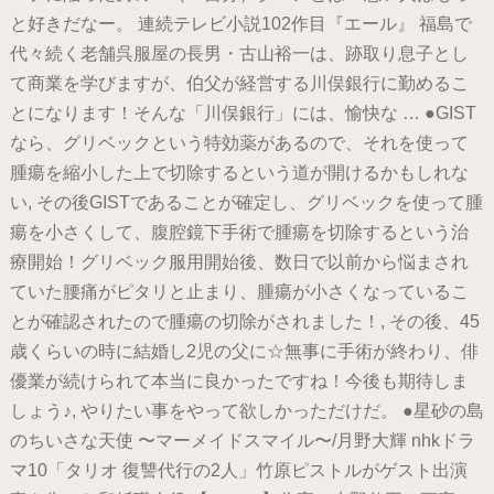
と好きだなー。 連続テレビ小説102作目『エール』 福島で
代々続く老舗呉服屋の長男・古山裕一は、跡取り息子とし
て商業を学びますが、伯父が経営する川俣銀行に勤めるこ
とになります！そんな「川俣銀行」には、愉快な … ●GIST
なら、グリベックという特効薬があるので、それを使って
腫瘍を縮小した上で切除するという道が開けるかもしれな
い, その後GISTであることが確定し、グリベックを使って腫
瘍を小さくして、腹腔鏡下手術で腫瘍を切除するという治
療開始！グリベック服用開始後、数日で以前から悩まされ
ていた腰痛がピタリと止まり、腫瘍が小さくなっているこ
とが確認されたので腫瘍の切除がされました！, その後、45
歳くらいの時に結婚し2児の父に☆無事に手術が終わり、俳
優業が続けられて本当に良かったですね！今後も期待しま
しょう♪, やりたい事をやって欲しかっただけだ。 ●星砂の島
のちいさな天使 〜マーメイドスマイル〜/月野大輝 nhkドラ
マ10「タリオ 復讐代行の2人」竹原ピストルがゲスト出演