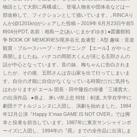
物語として大胆に再構成し、登場人物名や団体名などは一
部改称して、フィクションとして描いています。, RINCAり
んか(@1201kn)がシェアした投稿 – 2019年 6月月23日午前5
時04分PDT, 名前：相島一之(あいじまかずゆき) ●図書館戦
争 BOOK OF MEMORIES/尾井谷元 血液型：A型 趣味：音楽
観賞・ブルースハープ・ガーデニング 【エール】がやっと
再開しましたね。ハナコの岡部大くんが演じる五郎さんの
話が中心となっています。音の妹、梅ちゃんに告白されま
したが、その後、五郎さんは古山家を出て行ってしまいま
す。自分の才能に自信がなくなっている時期だけに気持ち
はわかりますが エール 団長・田中隆役の俳優「三浦貴大」
の出演作品 . ●春よ、来い/井上忠 特技：剣道, 大学在学中に
劇団テアトルジュンヌに入団し、演劇を始めました。1984
年12月公演『Happy X’mas GAME IS NOT OVER』では脚
本と役者を担当しています。1987年に東京サンシャインボ
ーイズに入団し、1994年の『罠』までの全作品に出演しま