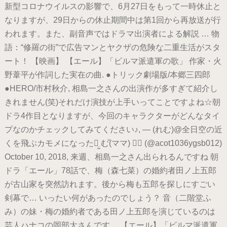
新型コロナウイルスの影響で、6月27日をもって一時休止と
なりますが、29日からの休止期間中は第1回から再放送が行
われます。また、副音声ではドラマ出演者による解説 … 物
語：“修羅の街”で広告マンとヤクザの危険な二重生活がスタ
ート！ 【映画】 【エール】「ビルマ派遣軍の歌」 作家・火
野葦平が作詞した実在の曲. ●トリック劇場版/本郷三四郎
●HERO/市村秋介, 相島一之さんの出演作が多すぎて紹介し
きれません(笑)それだけ演技が上手いってことですよね☆朝
ドラ4作目となりますが、今回のキャラクターがどんなタイ
プなのかチェックしてみてください♪, — (れむ)@全日空の近
くを飛ぶカモメになったれ̤̫ む꙼(ママ) ♥⃡ (@acot1036ygsb012)
October 10, 2018, 来週、相島一之さん出られるんですね 朝
ドラ「エール」78話で、梅（森七菜）の婚約者田ノ上五郎
が古山家を突然訪れます。後から梅も五郎を探しにすごい
剣幕で… いったい何があったのでしょう？ 音（二階堂ふ
み）の妹・梅の婚約者である田ノ上五郎を演じているのは
芸人ハナコの岡部大さんです。 【エール】「ビルマ派遣軍