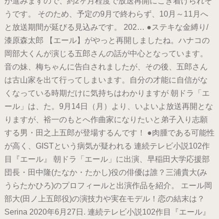
が進みますので、約2ヶ月程度で放送再開にこぎ着けられそ
うです。 そのため、予定の9月で終わらず、10月～11月へ
と放送期間が延びる見込みです。 202… ●ステキな金縛り/
漆原森太郎 【エール】がやっと再開しましたね。ハナコの
岡部大くんが演じる五郎さんの話が中心となっています。
音の妹、梅ちゃんに告白されましたが、その後、五郎さん
は古山家を出て行ってしまいます。自分の才能に自信がな
くなっている時期だけに気持ちはわかりますが 朝ドラ「エ
ール」は、た。9月14日（月）より、いよいよ放送再開とな
りますが、裕一のもとへ作曲家になりたいと弟子入り志願
する男・田之上五郎が登場するんです！ ●肉腫である可能性
が高く、GISTという病気が疑われる 連続テレビ小説102作
目『エール』 朝ドラ「エール」に出演、早稲田大学応援部
団長・田中隆(たなか・たかし)役の俳優は誰？三浦貴大(み
うらたかひろ)のプロフィールと出演作品を紹介。 エール岡
部大(田ノ上五郎役)の演技力や実在モデル！恋の結末は？
Serina 2020年6月27日. 連続テレビ小説102作目『エール』