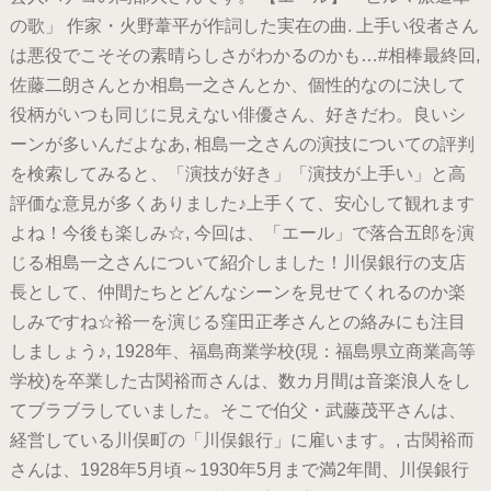
の歌」 作家・火野葦平が作詞した実在の曲. 上手い役者さん
は悪役でこそその素晴らしさがわかるのかも…#相棒最終回,
佐藤二朗さんとか相島一之さんとか、個性的なのに決して
役柄がいつも同じに見えない俳優さん、好きだわ。良いシ
ーンが多いんだよなあ, 相島一之さんの演技についての評判
を検索してみると、「演技が好き」「演技が上手い」と高
評価な意見が多くありました♪上手くて、安心して観れます
よね！今後も楽しみ☆, 今回は、「エール」で落合五郎を演
じる相島一之さんについて紹介しました！川俣銀行の支店
長として、仲間たちとどんなシーンを見せてくれるのか楽
しみですね☆裕一を演じる窪田正孝さんとの絡みにも注目
しましょう♪, 1928年、福島商業学校(現：福島県立商業高等
学校)を卒業した古関裕而さんは、数カ月間は音楽浪人をし
てブラブラしていました。そこで伯父・武藤茂平さんは、
経営している川俣町の「川俣銀行」に雇います。, 古関裕而
さんは、1928年5月頃～1930年5月まで満2年間、川俣銀行