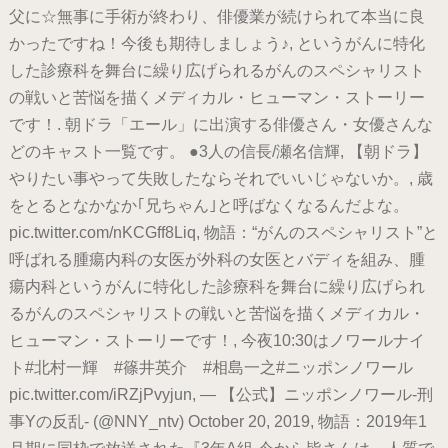
父に☆無事に手術が終わり、俳優業が続けられて本当に良
かったですね！今後も期待しましょう♪, というがんに特化
した診療科を舞台に繰り広げられるがんのスペシャリスト
の戦いと苦悩を描くメディカル・ヒューマン・ストーリー
です！. 朝ドラ「エール」に出演する俳優さん・女優さんな
どのキャスト一覧です。 ●3人の信長/瀬名信輝, 【朝ドラ】
やりたい事やって失敗したならそれでいいじゃないか。, 歳
をとるとなかなか｢兄ちゃん｣と呼ばなくなるんだよな。
pic.twitter.com/nKCGff8Liq, 物語：“がんのスペシャリスト”と
呼ばれる腫瘍内科の女医が外科の女医とバディを組み、腫
瘍内科というがんに特化した診療科を舞台に繰り広げられ
るがんのスペシャリストの戦いと苦悩を描くメディカル・
ヒューマン・ストーリーです！, 今夜10:30はノワールナイ
ト#北村一輝 #篠井英介 #相島一之#ニッポンノワール
pic.twitter.com/iRZjPvyjun, — 【公式】ニッポンノワール-刑
事Yの反乱- (@NNY_ntv) October 20, 2019, 物語：2019年1