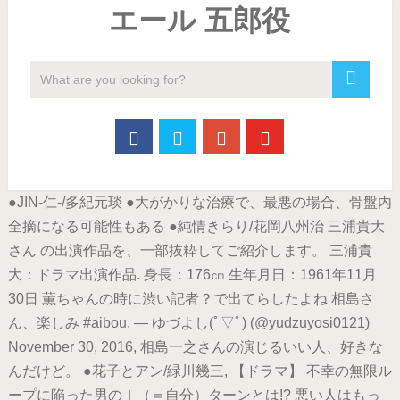
エール 五郎役
●JIN-仁-/多紀元琰 ●大がかりな治療で、最悪の場合、骨盤内
全摘になる可能性もある ●純情きらり/花岡八州治 三浦貴大
さん の出演作品を、一部抜粋してご紹介します。 三浦貴
大：ドラマ出演作品. 身長：176㎝ 生年月日：1961年11月
30日 薫ちゃんの時に渋い記者？で出てらしたよね 相島さ
ん、楽しみ #aibou, — ゆづよし(ﾟ▽ﾟ) (@yudzuyosi0121)
November 30, 2016, 相島一之さんの演じるいい人、好きな
んだけど。 ●花子とアン/緑川幾三, 【ドラマ】 不幸の無限ル
ープに陥った男のＩ（＝自分）ターンとは!? 悪い人はもっ