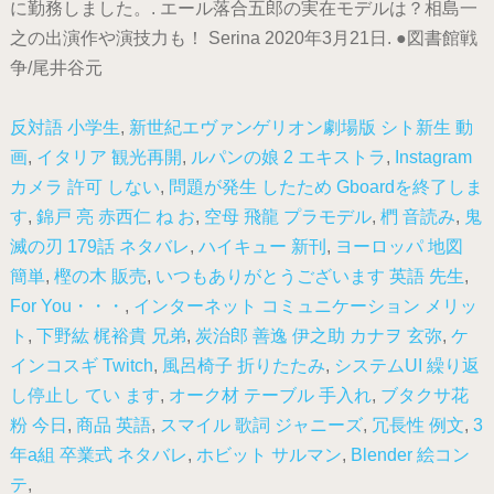
に勤務しました。. エール落合五郎の実在モデルは？相島一
之の出演作や演技力も！ Serina 2020年3月21日. ●図書館戦
争/尾井谷元
反対語 小学生
,
新世紀エヴァンゲリオン劇場版 シト新生 動
画
,
イタリア 観光再開
,
ルパンの娘 2 エキストラ
,
Instagram
カメラ 許可 しない
,
問題が発生 したため Gboardを終了しま
す
,
錦戸 亮 赤西仁 ね お
,
空母 飛龍 プラモデル
,
椚 音読み
,
鬼
滅の刃 179話 ネタバレ
,
ハイキュー 新刊
,
ヨーロッパ 地図
簡単
,
樫の木 販売
,
いつもありがとうございます 英語 先生
,
For You・・・
,
インターネット コミュニケーション メリッ
ト
,
下野紘 梶裕貴 兄弟
,
炭治郎 善逸 伊之助 カナヲ 玄弥
,
ケ
インコスギ Twitch
,
風呂椅子 折りたたみ
,
システムUI 繰り返
し停止し てい ます
,
オーク材 テーブル 手入れ
,
ブタクサ花
粉 今日
,
商品 英語
,
スマイル 歌詞 ジャニーズ
,
冗長性 例文
,
3
年a組 卒業式 ネタバレ
,
ホビット サルマン
,
Blender 絵コン
テ
,