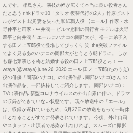
んです。 相島さん、演技の幅が広くて本当に良い役者さん
だと思う nhkドラマ10「タリオ 復讐代行の2人」竹原ピスト
ルがゲスト出演 妻を失った和紙職人役 【エール】作家・水
野伸平と画家・中井潤一 ビルマ慰問の同行者 モデルは火野
葦平と向井潤吉 エールにハナコの岡部大が、裕一に弟子入
する田ノ上五郎役で登場してびっくり 笑. the突破ファイル
でよく見るあのハナコの岡部大がとうとう朝ドラに。 しか
も森七菜演じる梅と結婚する役の田ノ上五郎役とゎ！ —
wtaya (@wtaya) june 26, 2020 エール 田ノ上五郎(たのうえ)
役の俳優「岡部(ハナコ)」の出演作品 . 岡部(ハナコ)さん の
出演作品を、一部抜粋してご紹介します。 岡部(ハナコ)：
TV出演作品. 新型コロナウイルスの外出自粛に伴い、ドラマ
の収録ができていない状態です。 現在放送中の「エール」
は、収録が遅れているため、6月27日の放送をもって一時休
止となることがすでに発表されています。 今後、外出自粛
やスタッフ・出演者で感染が出なければ、スムーズに撮影