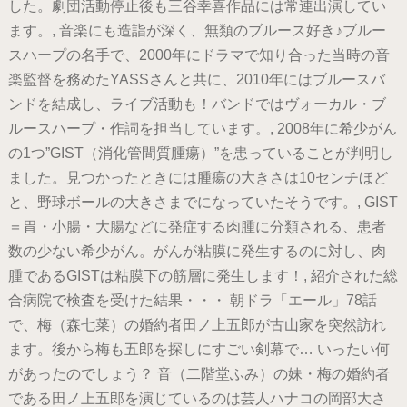
した。劇団活動停止後も三谷幸喜作品には常連出演してい
ます。, 音楽にも造詣が深く、無類のブルース好き♪ブルー
スハープの名手で、2000年にドラマで知り合った当時の音
楽監督を務めたYASSさんと共に、2010年にはブルースバ
ンドを結成し、ライブ活動も！バンドではヴォーカル・ブ
ルースハープ・作詞を担当しています。, 2008年に希少がん
の1つ”GIST（消化管間質腫瘍）”を患っていることが判明し
ました。見つかったときには腫瘍の大きさは10センチほど
と、野球ボールの大きさまでになっていたそうです。, GIST
＝胃・小腸・大腸などに発症する肉腫に分類される、患者
数の少ない希少がん。がんが粘膜に発生するのに対し、肉
腫であるGISTは粘膜下の筋層に発生します！, 紹介された総
合病院で検査を受けた結果・・・ 朝ドラ「エール」78話
で、梅（森七菜）の婚約者田ノ上五郎が古山家を突然訪れ
ます。後から梅も五郎を探しにすごい剣幕で… いったい何
があったのでしょう？ 音（二階堂ふみ）の妹・梅の婚約者
である田ノ上五郎を演じているのは芸人ハナコの岡部大さ