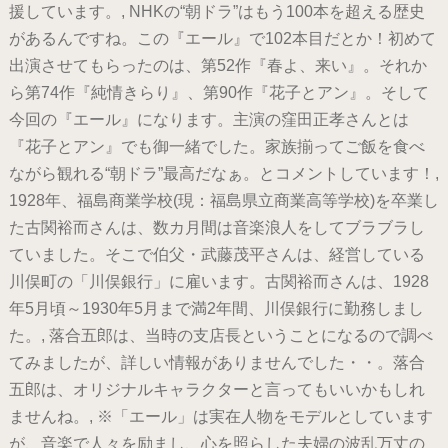
援しています。, NHKの“朝ドラ”はもう100本を超える歴史
があるんですね。この『エール』で102本目だとか！初めて
出演させてもらったのは、第52作『春よ、来い』。それか
ら第74作『純情きらり』、第90作『花子とアン』。そして
今回の『エール』になります。主演の窪田正孝さんとは
『花子とアン』でも御一緒でした。家族揃ってご飯を食べ
ながら観れる“朝ドラ”最高だなぁ。とコメントしています！,
1928年、福島商業学校(現：福島県立商業高等学校)を卒業し
た古関裕而さんは、数カ月間は音楽浪人をしてブラブラし
ていました。そこで伯父・武藤茂平さんは、経営している
川俣町の「川俣銀行」に雇います。古関裕而さんは、1928
年5月頃～1930年5月まで満2年間、川俣銀行に勤務しまし
た。, 落合五郎は、当時の支店長ということになるので調べ
てみましたが、詳しい情報がありませんでした・・。落合
五郎は、オリジナルキャラクターと言ってもいいかもしれ
ませんね。, ※「エール」は実在人物をモデルとしています
が、音楽で人々を励まし、心を照らした夫婦の波乱万丈の