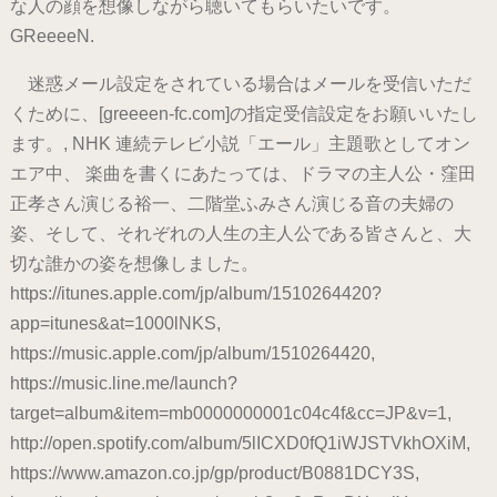
な人の顔を想像しながら聴いてもらいたいです。
GReeeeN.
迷惑メール設定をされている場合はメールを受信いただ
くために、[greeeen-fc.com]の指定受信設定をお願いいたし
ます。, NHK 連続テレビ小説「エール」主題歌としてオン
エア中、 楽曲を書くにあたっては、ドラマの主人公・窪田
正孝さん演じる裕一、二階堂ふみさん演じる音の夫婦の
姿、そして、それぞれの人生の主人公である皆さんと、大
切な誰かの姿を想像しました。
https://itunes.apple.com/jp/album/1510264420?
app=itunes&at=1000lNKS,
https://music.apple.com/jp/album/1510264420,
https://music.line.me/launch?
target=album&item=mb0000000001c04c4f&cc=JP&v=1,
http://open.spotify.com/album/5lICXD0fQ1iWJSTVkhOXiM,
https://www.amazon.co.jp/gp/product/B0881DCY3S,