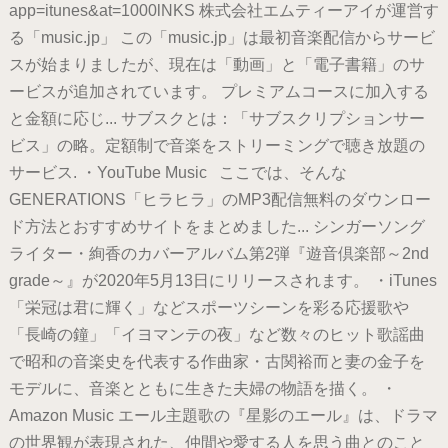
app=itunes&at=1000lNKS 株式会社エムティーアイが運営す
る「music.jp」 この「music.jp」は最初音楽配信からサービ
スが始まりましたが、現在は「動画」と「電子書籍」のサ
ービスが追加されています。 プレミアムコースに加入する
と金額に応じ... サブスクとは：「サブスクリプションサー
ビス」の略。定額制で音楽をストリーミングで聴き放題の
サービス. ・YouTube Music ここでは、そんな
GENERATIONS「ヒラヒラ」のMP3配信無料のダウンロー
ド方法とおすすめサイトをまとめました... シンガーソング
ライター・絢香のカバーアルバム第2弾『遊音倶楽部～2nd
grade～』が2020年5月13日にリリースされます。 ・iTunes
「栄冠は君に輝く」などスポーツシーンを彩る応援歌や
「長崎の鐘」「イヨマンテの夜」など数々のヒット歌謡曲
で昭和の音楽史を代表する作曲家・古関裕而と妻の金子を
モデルに、音楽とともに生きた夫婦の物語を描く。 ・
Amazon Music エール主題歌の『星影のエール』は、ドラマ
の世界観が表現された、仲間や愛する人を思う曲とのこと