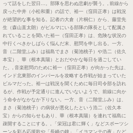
って話をした翌日…。部隊を思わぬ悲劇が襲う。, 前線から
戻った中井（小松和重）の話で、裕一（窪田正孝）は戦況
が絶望的な事を知る。記者の大倉（片桐仁）から、藤堂先
生（森山直太朗）がビルマにいる部隊の隊長として配属さ
れていることを聞いた裕一（窪田正孝）は、危険な状況の
中行くべきかしばらく悩んだ末、慰問を申し出る。一方、
音（二階堂ふみ）は福島でまさ（菊池桃子）や浩二（佐久
本宝）、華（根本真陽）とおだやかな毎日を過ごしてい
た。, 音楽慰問のために裕一（窪田正孝）が向かった先は、
インド北東部のインパールを攻略する作戦が始まっていた
ビルマだった。裕一は戦況を聞くために毎日司令部を訪れ
るが、作戦が予定通りに進んでいないようで、前線に向か
う命令がなかなか下りない。一方、音（二階堂ふみ）は、
まさ（菊池桃子）の病状が悪化したという浩二（佐久本
宝）からの知らせもあり、華（根本真陽）を連れて福島に
疎開することにする。, 「栄冠は君に輝く」などスポーツシ
ーンを彩る応援歌や「長崎の鐘」「イヨマンテの夜」など