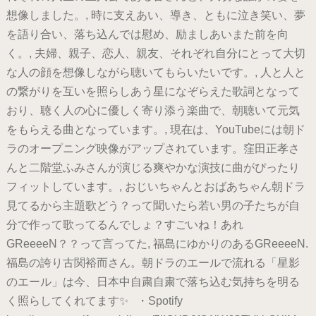
想像しました。, 時に支えあい、導き、ともに泣き笑い、夢
を語り合い、落ち込んでは慰め、励ましあいまた前を向
く。, 夫婦、親子、恋人、親友、それぞれ自分にとって大切
な人の顔を想像しながら聴いてもらいたいです。, 人と人と
の繋がりを互いを照らしあう星になぞらえた歌詞となって
おり、聴く人の心に優しく寄り添う楽曲で、朝聴いて元気
をもらえる曲となっています。, 現在は、YouTubeには朝ド
ラのオープニング映像がアップされています。窪田正孝さ
んと二階堂ふみさんが演じる爽やかな演技に曲がぴったり
フィットしています。, おじいちゃんとおばあちゃん朝ドラ
見てるから主題歌どう？って聞いたら若い男の子たちが自
分で作って歌ってるんでしょ？すごいね！あれ
GReeeeN？？って言ってた, 福島にゆかりのあるGReeeeN.
福島の誇り古関裕而さん。朝ドラのエールで流れる「星影
のエール」は今、日本中自粛自粛で落ち込む気持ちを明る
く照らしてくれてます✨ ・Spotify