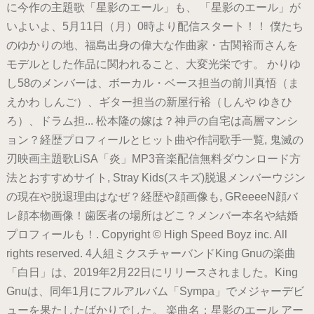
に今作の主題歌「星影のエール」も、 「星影のエール」が
いよいよ、5月11日（月）0時より配信スタート！！ 僕たち
のゆかりの地、福島出身の偉大な作曲家・古関裕而さんを
モデルとした作品に関われること、大変光栄です。 かりゆ
し58のメンバーは、ボーカル・ベース担当の前川真悟（ま
えかわ しんご）、ギター担当の新屋行裕（しんや ゆきひ
ろ）、ドラム担... 松本隆の嫁は？神戸の自宅は高層マンシ
ョン？経歴プロフィールとヒット曲や作詞歌手一覧, 鬼滅の
刃映画主題歌LiSA「炎」MP3音楽配信無料ダウンロード方
法とおすすめサイト, Stray Kids(スキズ)脱退メンバーウジン
の現在や脱退理由はなぜ？経歴や顔画像も, GReeeeN顔バ
レ顔本物画像！歯医者の場所はどこ？メンバー本名や結婚
プロフィールも！. Copyright © High Speed Boyz inc. All
rights reserved. 4人組ミクスチャーバンドKing Gnuの楽曲
「白日」は、2019年2月22日にリリースされました。King
Gnuは、同年1月にフルアルバム「Sympa」でメジャーデビ
ューを果たしたばかりでした。 楽曲名：星影のエール アー