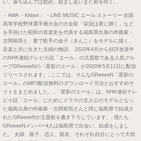
い、落ち込んでは慰め、励ましあいまた前を向く。
・AWA ・Kkbox： ・LINE MUSIC エール ストーリー 全国
高等学校野球選手権大会の大会歌「栄冠は君に輝く」など
を手掛けた昭和の音楽史を代表する福島県出身の作曲家・
古関裕而と、妻で歌手の金子（きんこ）をモデルに描く、
音楽と共に生きた夫婦の物語。 2020年4月から好評放送中
のNHK連続テレビ小説「エール」の主題歌である人気グル
ープGReeeeNの「星影のエール」が2020年5月11日に配信
リリースされます。, ここでは、そんなGReeeeN「星影の
エール」のMP3配信無料のダウンロード方法とおすすめサ
イトをまとめました。, 「星影のエール」は、NHK連続テレ
ビ小説「エール」にためにドラマの主人公のモデルとなっ
た福島出身の作曲家・古関裕而さんと同じ福島県で結成さ
れたGReeeeNが主題歌を書き下ろしています。, 僕たち
GReeeeNメンバー4人は福島県で出会い、結成をしまし
た。 夫婦、親子、恋人、親友、それぞれ自分にとって大切