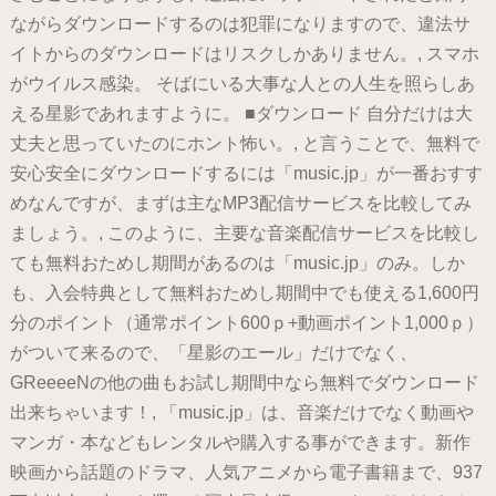
ながらダウンロードするのは犯罪になりますので、違法サ
イトからのダウンロードはリスクしかありません。, スマホ
がウイルス感染。 そばにいる大事な人との人生を照らしあ
える星影であれますように。 ■ダウンロード 自分だけは大
丈夫と思っていたのにホント怖い。, と言うことで、無料で
安心安全にダウンロードするには「music.jp」が一番おすす
めなんですが、まずは主なMP3配信サービスを比較してみ
ましょう。, このように、主要な音楽配信サービスを比較し
ても無料おためし期間があるのは「music.jp」のみ。しか
も、入会特典として無料おためし期間中でも使える1,600円
分のポイント（通常ポイント600ｐ+動画ポイント1,000ｐ）
がついて来るので、「星影のエール」だけでなく、
GReeeeNの他の曲もお試し期間中なら無料でダウンロード
出来ちゃいます！, 「music.jp」は、音楽だけでなく動画や
マンガ・本などもレンタルや購入する事ができます。新作
映画から話題のドラマ、人気アニメから電子書籍まで、937