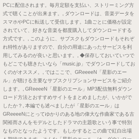
PCに配信されます。毎月定額を支払い、ストリーミング方
式で聴くことが出来ます。, ダウンロードは、音楽データを
スマホやPCに転送して受信します。1曲ごとに価格が設定
されていて、好きな音楽を都度購入してダウンロードする
方式です。, このように、サブスクもダウンロードもそれぞ
れ特性がありますので、自分の用途にあったサービスを利
用してみるのが良いと思います。, ◆保存しておいていつで
もどこでも聴きたいなら「music.jp」でダウンロードしてお
くのがオススメ。, ではここで、GReeeeN「星影のエー
ル」が聴ける主要なサブスクリプションサービスをご紹介
します。, GReeeeN「星影のエール」MP3配信無料ダウン
ロード方法とおすすめサイトをまとめましたが、いかがで
したか？, 本編でも述べましたが「星影のエール」は
GReeeeNにとってゆかりのある地の偉大な作曲家である古
関裕而さんをモデルとしたドラマの主題歌という事で特別
なものとなったようです。もしかするとこの曲で紅白出場