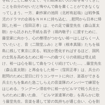
を戦うことに駆り立て、その結果若い人の命を奪ってきた
ことを自分のせいだと悔やんで曲を書くことができなくな
ってしまう。一方、劇作家の池田（北村有起哉）は戦争孤
児のドラマの企画をＮＨＫに持ち込む。, 慰問から日本に帰
国した裕一（窪田正孝）は、その足で藤堂先生（森山直太
朗）から託された手紙を昌子（堀内敬子）に渡すために、
藤堂家に向かう。心の整理がつかない裕一はしばらく一人
でいたいと、音（二階堂ふみ）と華（根本真陽）たちを福
島に残して東京に戻る。戦況が悪化すればするほど、国民
の士気を高めるために裕一への曲づくりの依頼は増え続
け、裕一は心を殺して曲をつくり続けていた…。, 藤堂先生
（森山直太朗）と再会をした裕一（窪田正孝）は、兵士の
慰問のために翌日に行うコンサートに向け、楽器ができる
兵士たちを集めた急ごしらえの音楽隊のメンバーで練習を
はじめる。ラングーン滞在中に裕一がビルマで戦う兵士た
ちのために書いた曲、「ビルマ派遣軍の歌」を高らかに歌
う藤堂先生。音楽を通して皆の気持ちが通じ合い、心を割