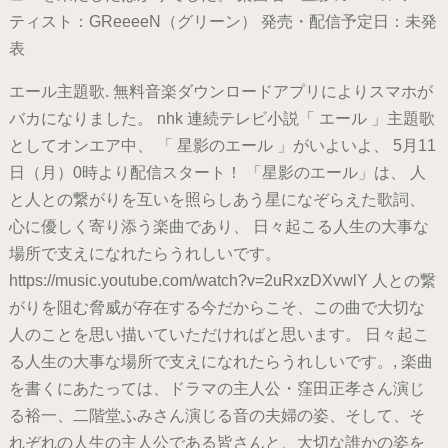
ティスト：GReeeeN（グリーン） 発売・配信予定日：未発
表
エール主題歌. 無料音楽ダウンロードアプリによりスマホが
バカになりました。 nhk 連続テレビ小説「 エール 」主題歌
としてオンエア中、 「 星影のエール 」がいよいよ、 5月11
日（月）0時より配信スタート！ 「星影のエール」は、 人
と人との繋がりを互いを照らしあう星になぞらえた歌詞、
心に優しく寄り添う楽曲であり、 日々起こる人生の大事な
場所で支えになれたらうれしいです。
https://music.youtube.com/watch?v=2uRxzDXvwlY 人との繋
がりを阻む脅威が存在する今だからこそ、この曲で大切な
人のことを思い描いていただければと思います。 日々起こ
る人生の大事な場所で支えになれたらうれしいです。, 楽曲
を書くにあたっては、ドラマの主人公・窪田正孝さん演じ
る裕一、二階堂ふみさん演じる音の夫婦の姿、そして、そ
れぞれの人生の主人公である皆さんと、大切な誰かの姿を