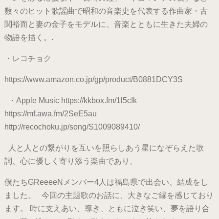
数々のヒット歌謡曲で昭和の音楽史を代表する作曲家・古
関裕而と妻の金子をモデルに、音楽とともに生きた夫婦の
物語を描く。.
・レコチョク
https://www.amazon.co.jp/gp/product/B0881DCY3S
・Apple Music https://kkbox.fm/1l5cIk
https://mf.awa.fm/2SeE5au
http://recochoku.jp/song/S1009089410/
人と人との繋がりを互いを照らしあう星になぞらえた歌
詞、心に優しく寄り添う楽曲であり、
僕たちGReeeeNメンバー4人は福島県で出会い、結成をし
ました。 今回の主題歌のお話に、大きなご縁を感じており
ます。 時に支えあい、導き、ともに泣き笑い、夢を語り合