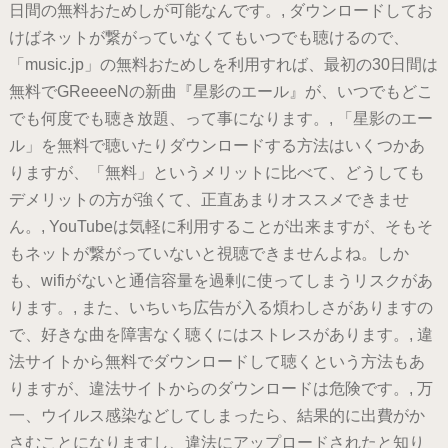
日間の無料おためしが可能なんです。, ダウンロードしてお
けばネットが繋がっていなくてもいつでも聴けるので、
「music.jp」の無料おためしを利用すれば、最初の30日間は
無料でGReeeeNの新曲『星影のエール』が、いつでもどこ
でも何度でも聴き放題、って事になります。, 「星影のエー
ル」を無料で聴いたりダウンロードする方法はいくつかあ
りますが、「無料」というメリットに比べて、どうしても
デメリットの方が強くて、正直あまりオススメできませ
ん。, YouTubeは気軽に利用することが出来ますが、そもそ
もネットが繋がっていないと視聴できませんよね。しか
も、wifiがないと通信容量を過剰に使ってしまうリスクがあ
ります。, また、いちいち広告が入る煩わしさがありますの
で、好きな曲を障害なく聴くにはストレスがあります。, 違
法サイトから無料でダウンロードして聴くという方法もあ
りますが、違法サイトからのダウンロードは危険です。, 万
一、ウイルス感染などしてしまったら、結果的に出費がか
さむことになりますし、違法にアップロードされたと知り