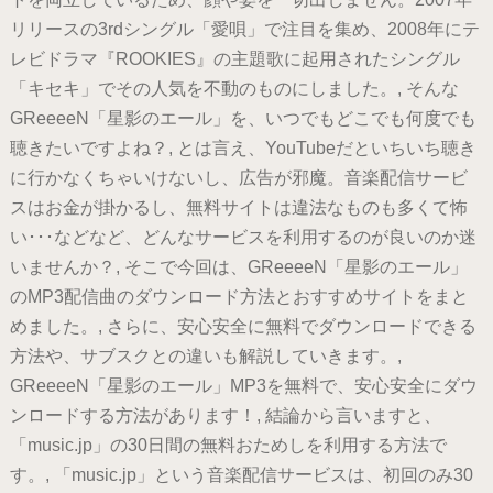
リリースの3rdシングル「愛唄」で注目を集め、2008年にテ
レビドラマ『ROOKIES』の主題歌に起用されたシングル
「キセキ」でその人気を不動のものにしました。, そんな
GReeeeN「星影のエール」を、いつでもどこでも何度でも
聴きたいですよね？, とは言え、YouTubeだといちいち聴き
に行かなくちゃいけないし、広告が邪魔。音楽配信サービ
スはお金が掛かるし、無料サイトは違法なものも多くて怖
い･･･などなど、どんなサービスを利用するのが良いのか迷
いませんか？, そこで今回は、GReeeeN「星影のエール」
のMP3配信曲のダウンロード方法とおすすめサイトをまと
めました。, さらに、安心安全に無料でダウンロードできる
方法や、サブスクとの違いも解説していきます。,
GReeeeN「星影のエール」MP3を無料で、安心安全にダウ
ンロードする方法があります！, 結論から言いますと、
「music.jp」の30日間の無料おためしを利用する方法で
す。, 「music.jp」という音楽配信サービスは、初回のみ30