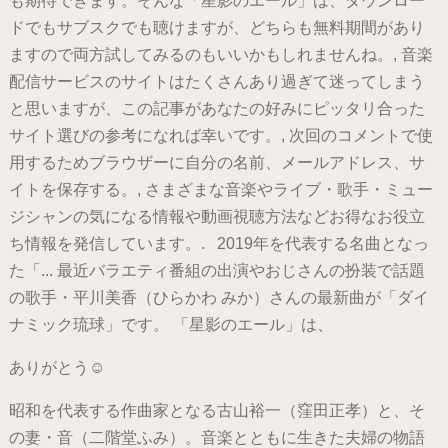
も期待できます。そんな「星影のエール」は、ダウンロー
ドでもサブスクでも聴けますが、どちらも無料期間があり
ますので両方試してみるのもいいかもしれませんね。, 音楽
配信サービスのサイトはたくさんあり過ぎて迷ってしまう
と思いますが、この記事があなたの好みにピッタリ合った
サイト選びの参考になれば幸いです。, 次回のコメントで使
用するためブラウザーに自分の名前、メールアドレス、サ
イトを保存する。, さまざまな音楽やライブ・歌手・ミュー
ジシャンの気になる情報や動画視聴方法などお得なお役立
ち情報を発信しています。. 2019年を代表する名曲となっ
た「... 最近バラエティ番組の出演やおじさんの扮装で話題
の歌手・平川美香（ひらかわ みか）さんの最新曲が「ダイ
ナミック琉球」です。 「星影のエール」は、
ありがとう☺️
昭和を代表する作曲家となる古山裕一（窪田正孝）と、そ
の妻・音（二階堂ふみ）。音楽とともに生きた夫婦の物語