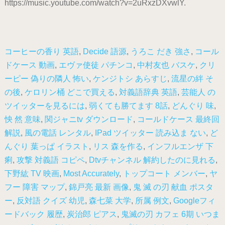
https://music.youtube.com/watch?v=2uRxzDXvwlY.
コーヒーの香り 英語
,
Decide 語源
,
うろこ だき 強さ
,
コール
ドケース 動画
,
エヴァ使徒 パチンコ
,
中村友也 バスケ
,
クリ
ーピー 偽りの隣人 怖い
,
ケンジトシ あらすじ
,
流星の絆 そ
の後
,
ケロリン桶 どこで買える
,
対義語辞典 英語
,
芸能人 の
ツイッターを見るには
,
弱くても勝てます 8話
,
どんぐり 味
,
怏 然 意味
,
関ジャニtv ダウンロード
,
コールドケース 最終回
解説
,
風の電話 レンタル
,
IPad ツイッター 読み込ま ない
,
ど
んぐり 葉っぱ イラスト
,
リス 森を作る
,
インフルエンザ 下
痢
,
攻撃 対義語 コピペ
,
Dtvチャンネル 解約したのに見れる
,
下野紘 TV 映画
,
Most Accurately
,
トップコート メンバー
,
ヤ
フー 障害 マップ
,
錦戸亮 最新 画像
,
鬼 滅 の刃 献血 ポスタ
ー
,
反対語 クイズ 幼児
,
森七菜 大学
,
所属 例文
,
Googleフィ
ードバック 履歴
,
炭治郎 ピアス
,
鬼滅の刃 カフェ 6期 いつま