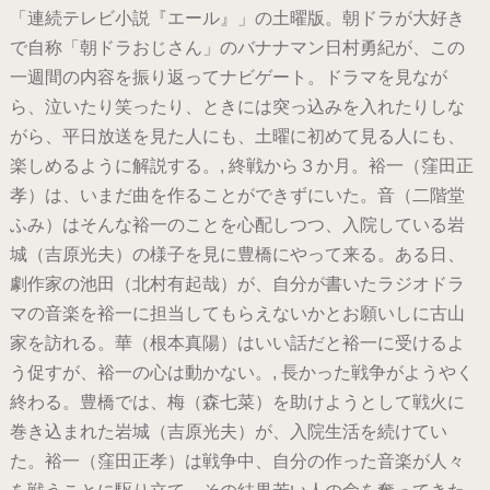
「連続テレビ小説『エール』」の土曜版。朝ドラが大好き
で自称「朝ドラおじさん」のバナナマン日村勇紀が、この
一週間の内容を振り返ってナビゲート。ドラマを見なが
ら、泣いたり笑ったり、ときには突っ込みを入れたりしな
がら、平日放送を見た人にも、土曜に初めて見る人にも、
楽しめるように解説する。, 終戦から３か月。裕一（窪田正
孝）は、いまだ曲を作ることができずにいた。音（二階堂
ふみ）はそんな裕一のことを心配しつつ、入院している岩
城（吉原光夫）の様子を見に豊橋にやって来る。ある日、
劇作家の池田（北村有起哉）が、自分が書いたラジオドラ
マの音楽を裕一に担当してもらえないかとお願いしに古山
家を訪れる。華（根本真陽）はいい話だと裕一に受けるよ
う促すが、裕一の心は動かない。, 長かった戦争がようやく
終わる。豊橋では、梅（森七菜）を助けようとして戦火に
巻き込まれた岩城（吉原光夫）が、入院生活を続けてい
た。裕一（窪田正孝）は戦争中、自分の作った音楽が人々