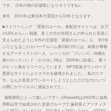
です。 日本の朝の応援歌になりそうですね♪.
来年、2021年は東日本大震災から10年となります。
■ストリーミング 「星影のエール」各配信サイトへは、以下
のURLから↓↓↓ 戦後、多くの方が古関さんの作られた音楽に
支えられたように今作の主題歌「星影のエール」も、 約7年
ぶりとなるこのカバーアルバム第2弾の中には、絢香が尊敬
するアーティストの一人、レベッカの「フレンズ... 沖縄出
身のロックバンド・かりゆし58は、2005年に結成し、数々
のヒット曲をリリースしています。 MP3音楽ダウンロード
悪質なサイトによりスマホを破壊されました。, 私のスマ
ホ、なんか音楽ダウンロードしようとしただけなのにいつ
の間にかウイルスに感染されてた。。
福島県民にとって嬉しいです✨, GReeeeNは2002年に福島
県郡山市で結成された音楽グループで 歯科医とアーティス
トを両立しているため、顔や姿を一切出しません。2007年