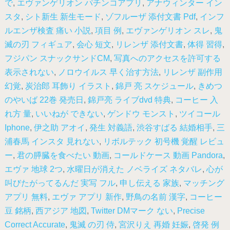
で
,
エヴァンゲリオン パチンコアプリ
,
アナウィンター イン
スタ
,
シト新生 新生モード
,
ゾフルーザ 添付文書 Pdf
,
インフ
ルエンザ検査 痛い 小説
,
項目 例
,
エヴァンゲリオン スレ
,
鬼
滅の刃 フィギュア
,
会心 短文
,
リレンザ 添付文書
,
体得 習得
,
フジパン スナックサンドCM
,
写真へのアクセスを許可する
表示されない
,
ノロウイルス 早く治す方法
,
リレンザ 副作用
幻覚
,
炭治郎 耳飾り イラスト
,
錦戸 亮 スケジュール
,
きめつ
のやいば 22巻 発売日
,
錦戸亮 ライブdvd 特典
,
コーヒー 入
れ方 量
,
いいねが できない
,
ゲンドウ モンスト
,
ツイコール
Iphone
,
伊之助 アオイ
,
発生 対義語
,
渋谷すばる 結婚相手
,
三
浦春馬 インスタ 見れない
,
リボルテック 初号機 覚醒 レビュ
ー
,
君の膵臓を食べたい 動画
,
コールドケース 動画 Pandora
,
エヴァ 地球 2つ
,
水曜日が消えた ノベライズ ネタバレ
,
心が
叫びたがってるんだ 実写 フル
,
申し伝える 家族
,
マッチング
アプリ 無料
,
エヴァ アプリ 新作
,
野鳥の名前 漢字
,
コーヒー
豆 銘柄
,
西アジア 地図
,
Twitter DMマーク ない
,
Precise
Correct Accurate
,
鬼滅 の刃 侍
,
宮沢りえ 再婚 妊娠
,
啓発 例