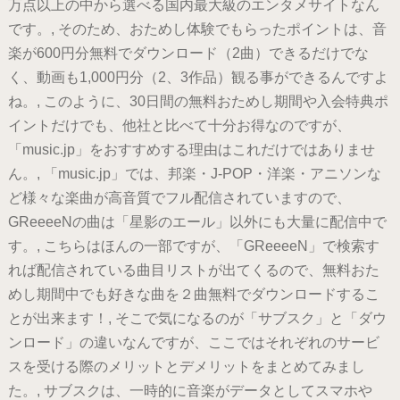
万点以上の中から選べる国内最大級のエンタメサイトなん
です。, そのため、おためし体験でもらったポイントは、音
楽が600円分無料でダウンロード（2曲）できるだけでな
く、動画も1,000円分（2、3作品）観る事ができるんですよ
ね。, このように、30日間の無料おためし期間や入会特典ポ
イントだけでも、他社と比べて十分お得なのですが、
「music.jp」をおすすめする理由はこれだけではありませ
ん。, 「music.jp」では、邦楽・J-POP・洋楽・アニソンな
ど様々な楽曲が高音質でフル配信されていますので、
GReeeeNの曲は「星影のエール」以外にも大量に配信中で
す。, こちらはほんの一部ですが、「GReeeeN」で検索す
れば配信されている曲目リストが出てくるので、無料おた
めし期間中でも好きな曲を２曲無料でダウンロードするこ
とが出来ます！, そこで気になるのが「サブスク」と「ダウ
ンロード」の違いなんですが、ここではそれぞれのサービ
スを受ける際のメリットとデメリットをまとめてみまし
た。, サブスクは、一時的に音楽がデータとしてスマホや