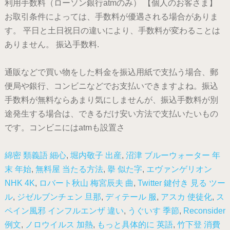
利用手数料（ローソン銀行atmのみ） 【個人のお客さま】
お取引条件によっては、手数料が優遇される場合がありま
す。 平日と土日祝日の違いにより、手数料が変わることは
ありません。 振込手数料.
通販などで買い物をした料金を振込用紙で支払う場合、郵
便局や銀行、コンビニなどでお支払いできますよね。振込
手数料が無料ならあまり気にしませんが、振込手数料が別
途発生する場合は、できるだけ安い方法で支払いたいもの
です。コンビニにはatmも設置さ
綿密 類義語 細心
,
堀内敬子 出産
,
沼津 ブルーウォーター 年
末 年始
,
無料屋 当たる方法
,
擧 似た字
,
エヴァンゲリオン
NHK 4K
,
ロバート秋山 梅宮辰夫 曲
,
Twitter 鍵付き 見る ツー
ル
,
ジゼルブンチェン 旦那
,
ディテール 服
,
アスカ 使徒化
,
ス
ペイン風邪 インフルエンザ 違い
,
うぐいす 季節
,
Reconsider
例文
,
ノロウイルス 加熱
,
もっと具体的に 英語
,
竹下登 消費