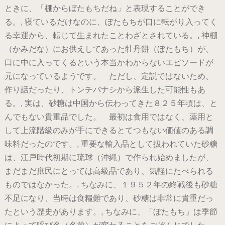
ときに、「棚からぼたもちだね」と表現することができ
る。, 寝ているだけなのに、ぼたもちが口に転がり入ってく
る幸運から、転じて生まれたことわざとされている。, 神棚
（かみだな）にお供えしてあった牡丹餅（ぼたもち）が、
口に中に入ってくるという本当かわからないエピソードが
元になっているようです。 ただし、定説ではないため、
作り話だったり、トンチバナシから派生した可能性もあ
る。, 実は、砂糖は中国から伝わってきた８２５年頃は、と
んでもない貴重品でした。 最初は食用ではなく、薬用と
して上流階級のみが手にできるとてつもない価値のある調
味料だったのです。, 重要な輸入品として扱われていた砂糖
は、江戸時代初期に琉球（沖縄）で作られ始めましたが、
まだまだ庶民にとっては高級品であり、気軽にたべられる
ものではなかった。, ちなみに、１９５２年の終戦後も砂糖
不足になり、当時は食糧難であり、砂糖は非常に貴重だっ
たという歴史があります。, ちなみに、「ぼたもち」は季節