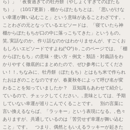
ら）」 「夜食過ぎての牡丹餅（やしょくすぎてのぼたも
ち）」 （10/17更新）. 棚からぼたもちとは、「思いがけな
い幸運が舞い込むこと」という意味があることわざです。,
ことわざの元となっているエピソードは、「寝ていたら神
棚からぼたもちが口の中に落っこちてきた」というもの。
笑, 実話なのか、作り話なのかはわかりませんが、すごくお
もしろいエピソードですよね(^O^)ｂ, このページでは、「棚
からぼたもち」の意味・使い方・例文・類語・対義語をわ
かりやすく徹底的にまとめたので、ぜひ参考にしてくださ
い！！, ちなみに、牡丹餅（ぼたもち）とはもち米で作られ
たおはぎのことなのですが、春夏秋冬によって呼び名が変
わることを知っていましたか？ 豆知識もあわせて紹介し
ているので、チェックしてください。, 意味としては、予期
していない幸運が巡りこんでくることです。 別の言葉に
言い換えるならば、「ラッキー」という表現になる。, 色々
ありますが、共通しているのは「苦労せず幸運が舞い込む
こと」です。 つまり、偶然ともいえるラッキーが起きた