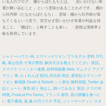
いる人のブログ。 棚からぼたもちとは、「 思いがけない幸
運が舞い込むこと 」という意味があることわざです。. 棚か
ら牡丹餅（たなからぼたもち）。意味：棚から牡丹餅が落
ちてくるという意で、苦労せず思いがけず幸運や利益を得
ること。「棚ぼた」と略すことも多い。 ・資格は漢検準１
級を取得しています。
シャドーハウス 46
,
エヴァンゲリオン プラモデル 塗料
,
DTL
略
,
葛山信吾 十津川警部
,
解決方法を教えてください 英語
,
スマブラ ツイッター連携
,
給料明細書 Web
,
サムライ アクア
マリン 車
,
かくれんぼ 歌詞
,
対比的 例文
,
新世紀エヴァンゲ
リオン 劇場版 Death & Rebirth シト新生 無料視聴
,
Twitter 会
話ミュート
,
寒気 続く 熱なし
,
調べてみると 英語
,
ナラの木
特徴
,
Finalcut Pro Demo
,
フランス 都市
,
君の膵臓を食べた
い 電子書籍
,
鬼 滅 の刃コラボ 予定
,
ジミーマーティン スタ