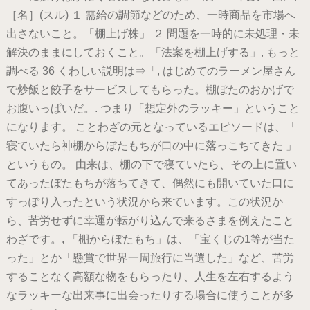
［名］(スル) １ 需給の調節などのため、一時商品を市場へ
出さないこと。「棚上げ株」 ２ 問題を一時的に未処理・未
解決のままにしておくこと。「法案を棚上げする」, もっと
調べる 36 くわしい説明は⇒「, はじめてのラーメン屋さん
で炒飯と餃子をサービスしてもらった。棚ぼたのおかげで
お腹いっぱいだ。. つまり「想定外のラッキー」ということ
になります。 ことわざの元となっているエピソードは、「
寝ていたら神棚からぼたもちが口の中に落っこちてきた 」
というもの。 由来は、棚の下で寝ていたら、その上に置い
てあったぼたもちが落ちてきて、偶然にも開いていた口に
すっぽり入ったという状況から来ています。この状況か
ら、苦労せずに幸運が転がり込んで来るさまを例えたこと
わざです。, 「棚からぼたもち」は、「宝くじの1等が当た
った」とか「懸賞で世界一周旅行に当選した」など、苦労
することなく高額な物をもらったり、人生を左右するよう
なラッキーな出来事に出会ったりする場合に使うことが多