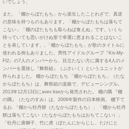
いでしょう。
また、「棚からぼたもち」から派生したことわざで、真逆
の意味を持つものもあります。「棚からぼたもちは落ちて
こない」「棚のぼたもちも取らねば食えぬ」です。いくら
待っていても思いがけぬ形で幸運に恵まれることはないこ
とを表しています。, 「棚からぼたもち」が歌のタイトルに
使われる例もありました。男性アイドルグループ『Kis-My-
Ft2』の7人のメンバーから、目立たない方に属する4人のメ
ンバーを選抜し『舞祭組』（ぶさいく）というユニットが
作られました。 棚からぼたもち 「棚からぼたもち」（たな
からぼたもち）は、舞祭組の楽曲で、デビューシングル。
2013年12月13日にavex traxから発売された。 棚の隅 『棚
の隅』（たなのすみ）は、2006年製作の日本映画。 棚下て
るお. 「棚から牡丹餅（たなからぼたもち）」 「棚から牡丹
餅は落ちてこない（たなからぼたもちはおちてこない）」
「牡丹に唐獅子、竹に虎（ぼたんにからじし、たけにと