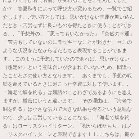
によって呼び名（名前）が変わることをごぞんじでした
か？ 春夏秋冬によって呼び方が変わるため、一覧でご紹
介します。, 使い方としては、思いがけない幸運が舞い込ん
だとき・苦労せずに良いものを得たときに使うことができ
る。, 「予想外の」「思ってもいなかった」「突然の幸運」
「苦労もしていないのにラッキーなことが起きた」⇒この
ような状況をたなからぼたもちと表現することができま
す。, このように予想していたのであれば、思いがけない
（想定外）という意味合いが含まれていないため、間違っ
たことわざの使い方となります。 あくまでも、予想の範
疇を超えているときに起こった幸運に対して使います。,
「海老で鯛を釣る」は類語のことわざであるようにも思え
ますが、厳密にいうと違います。 その理由は、「海老で
鯛を釣る」は小さな労力で大きな結果を得るという意味な
ので、少しは苦労していることになる。, 「海老で鯛を釣
る」はローリスクハイリターン。「棚からぼたもち」はノ
ーリスクハイリターンと表現できます！！, こちらは、棚か