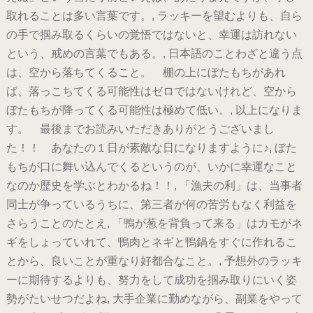
取れることは多い言葉です。, ラッキーを望むよりも、自ら
の手で掴み取るくらいの覚悟ではないと、幸運は訪れない
という、戒めの言葉でもある。, 日本語のことわざと違う点
は、空から落ちてくること。 棚の上にぼたもちがあれ
ば、落っこちてくる可能性はゼロではないけれど、空から
ぼたもちが降ってくる可能性は極めて低い。, 以上になりま
す。 最後までお読みいただきありがとうございまし
た！！ あなたの１日が素敵な日になりますように♪, ぼた
もちが口に舞い込んでくるというのが、いかに幸運なこと
なのか歴史を学ぶとわかるね！！, 「漁夫の利」は、当事者
同士が争っているうちに、第三者が何の苦労もなく利益を
さらうことのたとえ, 「鴨が葱を背負って来る」はカモがネ
ギをしょっていれて、鴨肉とネギと鴨鍋をすぐに作れるこ
とから、良いことが重なり好都合なこと。, 予想外のラッキ
ーに期待するよりも、努力をして成功を掴み取りにいく姿
勢がたいせつだよね, 大手企業に勤めながら、副業をやって