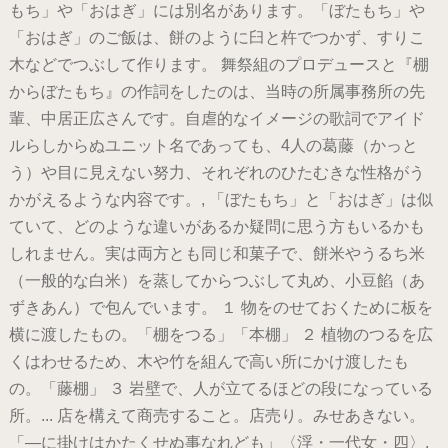
もち」や「おはぎ」には別名があります。「ぼたもち」や
「おはぎ」のご飯は、餅のように臼と杵でつかず、すりこ
木などでつぶして作ります。 舞祭組のプロデュースと『棚
からぼたもち』の作詞をしたのは、当時の所属事務所の先
輩、中居正広さんです。自虐的なイメージの歌詞でアイド
ルらしからぬユニット名であっても、4人の葛藤（かっと
う）や目に見えない努力、それぞれのひたむきな性格がう
かがえるような内容です。, 「ぼたもち」と「おはぎ」は似
ていて、どのような違いがあるか疑問に思う方もいるかも
しれません。実は両方とも同じ和菓子で、餅米やうるち米
（一般的な白米）を蒸してからつぶして丸め、小豆餡（あ
ずきあん）で包んでいます。 １ 物をのせておくために板を
横に渡したもの。「棚をつる」「本棚」 ２ 植物のつるを広
くはわせるため、木や竹を組んで高い所にかけ渡したも
の。「藤棚」 ３ 岩壁で、人が立てるほどの段になっている
所。... 店を構えて商売すること。店売り。みせあきない。
「―に掛けはかたくせぬ事なれども」〈浮・一代女・四〉,