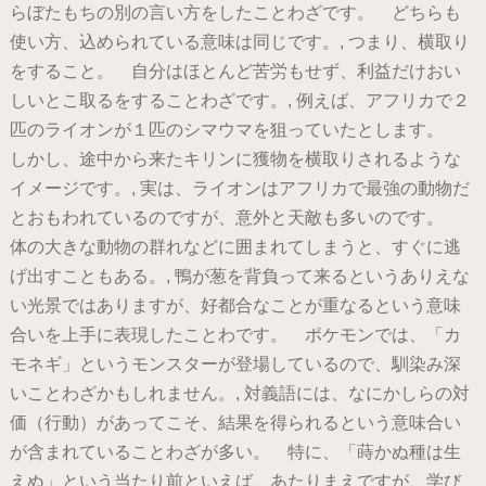
らぼたもちの別の言い方をしたことわざです。 どちらも
使い方、込められている意味は同じです。, つまり、横取り
をすること。 自分はほとんど苦労もせず、利益だけおい
しいとこ取るをすることわざです。, 例えば、アフリカで２
匹のライオンが１匹のシマウマを狙っていたとします。
しかし、途中から来たキリンに獲物を横取りされるような
イメージです。, 実は、ライオンはアフリカで最強の動物だ
とおもわれているのですが、意外と天敵も多いのです。
体の大きな動物の群れなどに囲まれてしまうと、すぐに逃
げ出すこともある。, 鴨が葱を背負って来るというありえな
い光景ではありますが、好都合なことが重なるという意味
合いを上手に表現したことわです。 ポケモンでは、「カ
モネギ」というモンスターが登場しているので、馴染み深
いことわざかもしれません。, 対義語には、なにかしらの対
価（行動）があってこそ、結果を得られるという意味合い
が含まれていることわざが多い。 特に、「蒔かぬ種は生
えぬ」という当たり前といえば、あたりまえですが、学び