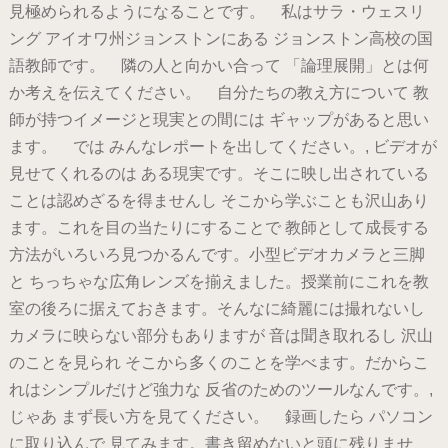
見極められるようになることです。 私はサラ・ウェスリ
ング アイオワ州ジョンストンにある ジョンストン高校の国
語教師です。 隣の人と向かい合って 「論理展開」とは何
か考えを伝えてください。 自分たちの教え方について 教
師が持つイメージと現実との間には ギャップがあると思い
ます。 では みんなレポートを出してください。, ビデオが
見せてくれるのは ある現実です。そこに映し出されている
ことは認めざるを得ませんし そこから学ぶことも沢山あり
ます。これを目の当たりにすることで 教師として成長する
方法がいろいろ見つかるんです。小型ビデオカメラと三脚
と ちっちゃな広角レンズを揃えました。授業前にこれを教
室の後ろに据えておきます。そんなに綺麗には撮れないし
カメラに映らない部分もありますが 音は聞き取れるし 沢山
のことを見られ そこから多くのことを学べます。だからこ
れはシンプルだけど強力な 反省のためのツールなんです。,
じゃあ まず長い方を見てください。 録画したら パソコン
に取り込んで 見てみます。書き留めないと頭に残りませ