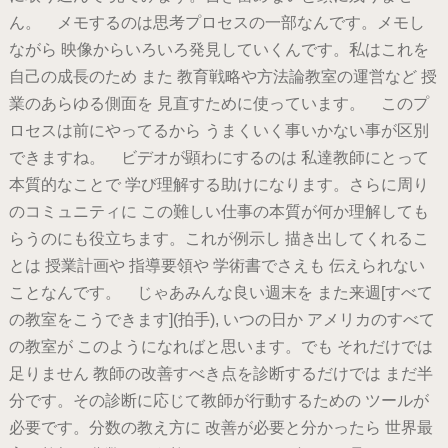
ん。 メモするのは思考プロセスの一部なんです。メモし
ながら 映像からいろいろ発見していくんです。私はこれを
自己の成長のため また 教育戦略や方法論教室の運営など 授
業のあらゆる側面を 見直すために使っています。 このプ
ロセスは前にやってるから うまくいく事いかない事が区別
できますね。 ビデオが顕わにするのは 私達教師にとって
本質的なことで 学び理解する助けになります。さらに周り
のコミュニティに この難しい仕事の本質が何か理解しても
らうのにも役立ちます。これが例示し 描き出してくれるこ
とは 授業計画や 指導要領や 学術書でさえも 伝えられない
ことなんです。 じゃあみんな良い週末を また来週[すべて
の教室をこうできます](拍手), いつの日か アメリカのすべて
の教室が このようになればと思います。でも それだけでは
足りません 教師の改善すべき点を診断するだけでは まだ半
分です。その診断に応じて教師が行動するための ツールが
必要です。分数の教え方に 改善が必要と分かったら 世界最