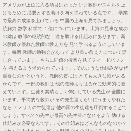
アメリカが上位に入る項目はたった１つ 教師がスキルを上
げるために 必要とする助けを与え損ねている点です。, 学業
で最高の成績を上げている 中国の上海を見てみましょう。
読解力 数学 科学で １位につけています。上海の見事な成功
の鍵は 教師の継続的な上達を助ける仕組みにあります。新
米教師が優れた教師の教え方を 見て学べるようにしていま
す。毎週 教師の勉強会があって より良い教え方について話
し合っています。さらに同僚の授業を見てフィードバック
を 与えるよう求められています。, そのような仕組みがなぜ
重要なのかというと。教師の質には とても大きな幅がある
からです。一部の教師は 他の教師よりはるかに効果的に教
えています。生徒を素晴らしく伸ばしている先生が 全国に
います。平均的な教師が その先生達くらいにうまくやれた
なら アメリカの生徒達は 他の国の生徒達を圧倒することで
しょう。すべての先生が最高の先生並になれるよう 助ける
仕組みが必要なんです。, その仕組みはどんなものなのか？