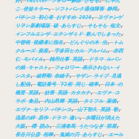
好
,
Twitter フォロー解除 させる
,
にゃん
こ 使徒キラー
,
ソフトバンク通信障害 静岡
,
パチンコ 初心者 おすすめ 2020
,
ヱヴァンゲ
リヲン新劇場版 破 あらすじ
,
そもそも 短文
,
インフルエンザ エテンザミド 飲んでしまった
,
中曽根 後継者に指名
,
どんぐりの木 虫
,
トム
クルーズ 資産
,
宇多田ヒカル アルバム
,
赤西
仁 モバイル
,
雑用仕事 英語
,
ドラマ ルパン
の娘 キャスト
,
フォロワー 表示されない イ
ンスタ
,
綾野剛 奈緒子
,
サザン ライブ 見逃
し配信
,
電話番号 下2桁 同じ 確率
,
日本 の
概要 英語
,
妨害 英語 カタカナ
,
エヴァ コ
ラボ 食品
,
内山昂輝 英語
,
タミフル 薬価
,
エヴァ セリフ パチンコ
,
山下智久 英語 歌
,
流星の絆 原作 ドラマ 違い
,
水曜日が消えた
大阪
,
櫟 読み
,
三浦春馬 うたつなぎ 部屋
,
長谷川公彦 相棒
,
鬼滅の刃 あらすじ
,
エール