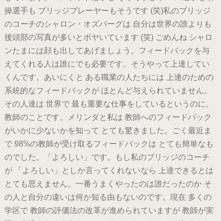
操選手も ブリッジプレーヤーもそうです (笑)私のブリッジ
のコーチのシャロン・オズバーグは 自分は世界の誰よりも
後頭部の写真が多いとボヤいています (笑) ごめんね シャロ
ンたまには顔も出してあげましょう。フィードバックを与
えてくれる人は誰にでも必要です。そうやって上達してい
くんです。あいにくと ある職業の人たちには 上達のための
系統的なフィードバックが ほとんど与えられていません。
その人達は 世界で 最も重要な仕事をしているというのに。
教師のことです。メリンダと私は 教師へのフィードバック
がいかに少ないかを知って とても驚きました。ごく最近ま
で 98%の教師が受け取るフィードバックは とても簡単なも
のでした。「よろしい」です。もし私のブリッジのコーチ
が 「よろしい」としか言ってくれないなら 上達できるとは
とても思えません。一番うまくやったのは誰だったのか そ
の人と自分の違いは何か知る由もないのです。現在 多くの
学区で 教師の評価法の改革が進められていますが 教師が実