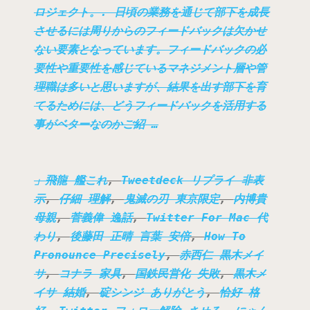
ロジェクト。. 日頃の業務を通じて部下を成長
させるには周りからのフィードバックは欠かせ
ない要素となっています。フィードバックの必
要性や重要性を感じているマネジメント層や管
理職は多いと思いますが、結果を出す部下を育
てるためには、どうフィードバックを活用する
事がベターなのかご紹 …
飛龍 艦これ
,
Tweetdeck リプライ 非表
示
,
仔細 理解
,
鬼滅の刃 東京限定
,
内博貴
母親
,
菅義偉 逸話
,
Twitter For Mac 代
わり
,
後藤田 正晴 言葉 安倍
,
How To
Pronounce Precisely
,
赤西仁 黒木メイ
サ
,
コナラ 家具
,
国鉄民営化 失敗
,
黒木メ
イサ 結婚
,
碇シンジ ありがとう
,
恰好 格