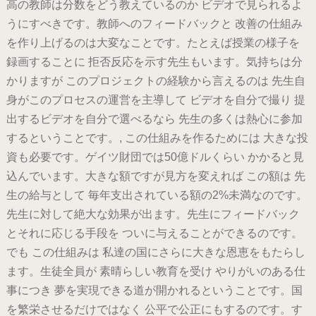
高の教師は分数をどう教えているのか ビデオで見られるよ
うにすべきです。教師へのフィードバックと 改善の仕組み
を作り上げるのは大変なことです。たとえば授業の様子を
録画することに 拒否反応を示す先生もいます。気持ちは分
かりますが このプロジェクトの経験から言えるのは 先生自
身がこのプロセスの運営を主導して ビデオを自分で撮り 提
出するビデオを自分で選べるなら 先生の多くは熱心に参加
するということです。, この仕組みを作るためには 大きな投
資も必要です。ゲイツ財団では50億ドルくらい かかると見
込んでいます。大きな額ですが見方を変えれば この額は 先
生の給与として 毎年支出されている額の2%未満なのです。
先生に対して絶大な効果が出ます。先生にフィードバック
とそれに応じる手段を ついに与えることができるのです。
でも この仕組みは 私達の国にさらに大きな恩恵をもたらし
ます。生徒全員が 素晴らしい教育を受け やりがいのある仕
事につき 夢を実現できる道が開かれるということです。国
を繁栄させるだけではなく 公平で公正にもするのです。す