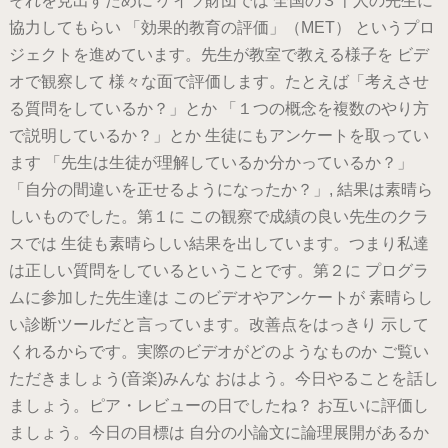
それを見出すために ゲイツ財団では 全国の３千人の先生に
協力してもらい 「効果的教育の評価」（MET） というプロ
ジェクトを進めています。先生が教室で教える様子を ビデ
オで観察して 様々な面で評価します。たとえば「考えさせ
る質問をしているか？」とか 「１つの概念を複数のやり方
で説明しているか？」とか 生徒にもアンケートを取ってい
ます 「先生は生徒が理解しているか分かっているか？」
「自分の間違いを正せるようになったか？」, 結果は素晴ら
しいものでした。第１に この観察で成績の良い先生のクラ
スでは 生徒も素晴らしい結果を出しています。つまり私達
は正しい質問をしているということです。第２に プログラ
ムに参加した先生達は このビデオやアンケートが 素晴らし
い診断ツールだと言っています。改善点をはっきり 示して
くれるからです。実際のビデオがどのようなものか ご覧い
ただきましょう(音楽)みんな おはよう。今日やることを話し
ましょう。ピア・レビューの日でしたね？ お互いに評価し
ましょう。今日の目標は 自分の小論文に論理展開があるか