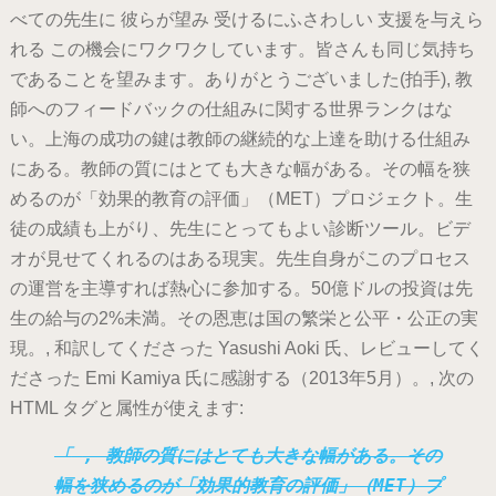
べての先生に 彼らが望み 受けるにふさわしい 支援を与えら
れる この機会にワクワクしています。皆さんも同じ気持ち
であることを望みます。ありがとうございました(拍手), 教
師へのフィードバックの仕組みに関する世界ランクはな
い。上海の成功の鍵は教師の継続的な上達を助ける仕組み
にある。教師の質にはとても大きな幅がある。その幅を狭
めるのが「効果的教育の評価」（MET）プロジェクト。生
徒の成績も上がり、先生にとってもよい診断ツール。ビデ
オが見せてくれるのはある現実。先生自身がこのプロセス
の運営を主導すれば熱心に参加する。50億ドルの投資は先
生の給与の2%未満。その恩恵は国の繁栄と公平・公正の実
現。, 和訳してくださった Yasushi Aoki 氏、レビューしてく
ださった Emi Kamiya 氏に感謝する（2013年5月）。, 次の
HTML タグと属性が使えます:
, 教師の質にはとても大きな幅がある。その
幅を狭めるのが「効果的教育の評価」（MET）プ