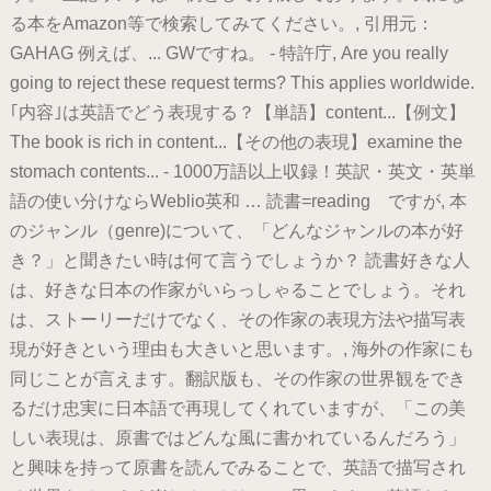
る本をAmazon等で検索してみてください。, 引用元：
GAHAG 例えば、... GWですね。 - 特許庁, Are you really
going to reject these request terms? This applies worldwide.
｢内容｣は英語でどう表現する？【単語】content...【例文】
The book is rich in content...【その他の表現】examine the
stomach contents... - 1000万語以上収録！英訳・英文・英単
語の使い分けならWeblio英和 … 読書=reading ですが, 本
のジャンル（genre)について、「どんなジャンルの本が好
き？」と聞きたい時は何て言うでしょうか？ 読書好きな人
は、好きな日本の作家がいらっしゃることでしょう。それ
は、ストーリーだけでなく、その作家の表現方法や描写表
現が好きという理由も大きいと思います。, 海外の作家にも
同じことが言えます。翻訳版も、その作家の世界観をでき
るだけ忠実に日本語で再現してくれていますが、「この美
しい表現は、原書ではどんな風に書かれているんだろう」
と興味を持って原書を読んでみることで、英語で描写され