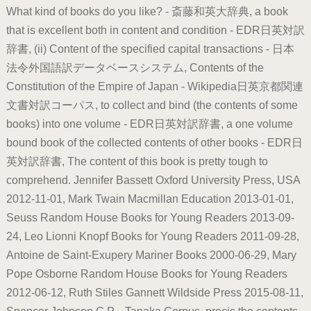
What kind of books do you like? - 斎藤和英大辞典, a book
that is excellent both in content and condition - EDR日英対訳
辞書, (ii) Content of the specified capital transactions - 日本
法令外国語訳データベースシステム, Contents of the
Constitution of the Empire of Japan - Wikipedia日英京都関連
文書対訳コーパス, to collect and bind (the contents of some
books) into one volume - EDR日英対訳辞書, a one volume
bound book of the collected contents of other books - EDR日
英対訳辞書, The content of this book is pretty tough to
comprehend. Jennifer Bassett Oxford University Press, USA
2012-11-01, Mark Twain Macmillan Education 2013-01-01,
Seuss Random House Books for Young Readers 2013-09-
24, Leo Lionni Knopf Books for Young Readers 2011-09-28,
Antoine de Saint-Exupery Mariner Books 2000-06-29, Mary
Pope Osborne Random House Books for Young Readers
2012-06-12, Ruth Stiles Gannett Wildside Press 2015-08-11,