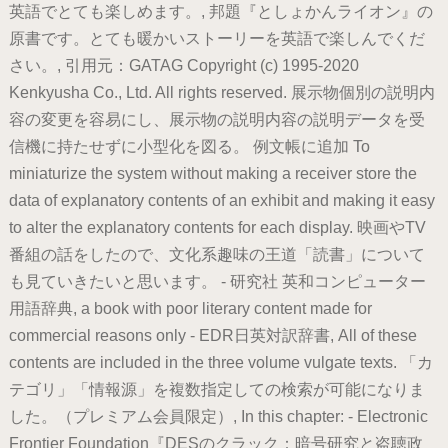
英語でとても楽しめます。, 邦題『としょかんライオン』の
原書です。とても暖かいストーリーを英語で楽しんでくだ
さい。, 引用元：GATAG Copyright (c) 1995-2020
Kenkyusha Co., Ltd. All rights reserved. 展示物個別の説明内
容の変更を容易にし、展示物の説明内容の説明データを受
信機に持たせずに小型化を図る。 例文帳に追加 To
miniaturize the system without making a receiver store the
data of explanatory contents of an exhibit and making it easy
to alter the explanatory contents for each display. 映画やTV
番組の話をしたので、文化系趣味の王道「読書」について
も見ていきたいと思います。 - 研究社 英和コンピューター
用語辞典, a book with poor literary content made for
commercial reasons only - EDR日英対訳辞書, All of these
contents are included in the three volume vulgate texts. 「カ
テゴリ」「情報源」を複数指定しての検索が可能になりま
した。（プレミアム会員限定）, In this chapter: - Electronic
Frontier Foundation『DESのクラック：暗号研究と盗聴政