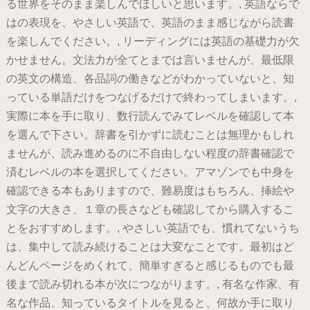
る世界をそのまま楽しんでほしいと思います。, 英語ならで
はの表現を、やさしい英語で、英語のまま感じながら読書
を楽しんでください。, リーディングには英語の基礎力が欠
かせません。文法力が全てとまでは言いませんが、最低限
の英文の構造、各品詞の働きなどがわかっていないと、知
っている単語だけをつなげるだけで終わってしまいます。,
実際に本を手に取り、数行読んでみてレベルを確認して本
を選んで下さい。辞書を引かずに読むことは無理かもしれ
ませんが、読み進めるのに不自由しない程度の辞書確認で
済むレベルの本を選択してください。アマゾンでも中身を
確認できる本もありますので、難易度はもちろん、挿絵や
文字の大きさ、１章の長さなども確認してから購入するこ
とをおすすめします。, やさしい英語でも、慣れてないうち
は、集中して読み続けることは大変なことです。最初はど
んどんページをめくれて、簡単すぎると感じるものでも最
後まで読み切れる本が次につながります。, 有名な作家、有
名な作品、知っているタイトルを見ると、何故か手に取り