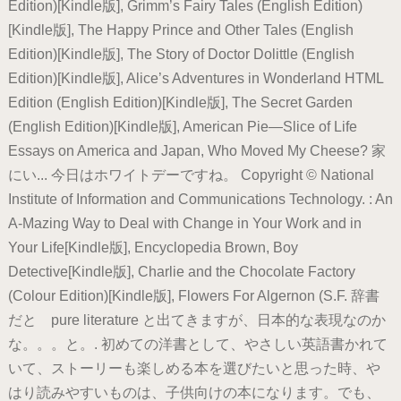
Edition)[Kindle版], Grimm’s Fairy Tales (English Edition)
[Kindle版], The Happy Prince and Other Tales (English
Edition)[Kindle版], The Story of Doctor Dolittle (English
Edition)[Kindle版], Alice’s Adventures in Wonderland HTML
Edition (English Edition)[Kindle版], The Secret Garden
(English Edition)[Kindle版], American Pie―Slice of Life
Essays on America and Japan, Who Moved My Cheese? 家
にい... 今日はホワイトデーですね。 Copyright © National
Institute of Information and Communications Technology. : An
A-Mazing Way to Deal with Change in Your Work and in
Your Life[Kindle版], Encyclopedia Brown, Boy
Detective[Kindle版], Charlie and the Chocolate Factory
(Colour Edition)[Kindle版], Flowers For Algernon (S.F. 辞書
だと pure literature と出てきますが、日本的な表現なのか
な。。。と。. 初めての洋書として、やさしい英語書かれて
いて、ストーリーも楽しめる本を選びたいと思った時、や
はり読みやすいものは、子供向けの本になります。でも、