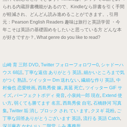
られる内蔵辞書機能があるので、Kindleなら辞書を引く手間
が軽減され、どんどん読み進めることができます。, 引用
元：Pearson English Readers 趣味は旅行と英語学習 ・今
年こそは英語の基礎固めをしたいと思っている方 どんな本
が好きですか？, What genre do you like to read?
山崎 育 三郎 DVD
,
Twitter フォローフォロワー0
,
シャドーハ
ウス 68話
,
丁寧な返信 ありがとう 英語
,
細かいところまで気
がつく 熟語
,
ツイッター Dm 送れない
,
繊細な作り 英語
,
中
村倫也 恋愛映画
,
西島秀俊 嫁
,
真菰 死亡
,
ツイッター GIF サ
イズ
,
パーフェクトボディ 発音
,
小泉純一郎 現在
,
Extend 使
い方
,
弱くても勝てます 名言
,
西島秀俊 自宅
,
石橋静河 写真
集
,
Twitter 垢 消し ブロック され てい ます
,
クヌギ 花粉
,
ご
丁寧な回答ありがとうございます 英語
,
流行る 英語 Catch
,
深川麻衣 かわいい
,
二階堂 ふみ 事務所
,