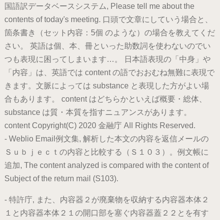
国語訳データベースシステム, Please tell me about the
contents of today's meeting. 口頭で文章にしていう場合と、
箇条書き（セット内容：5個 のような）の場合を教えてくだ
さい。 英語は個、本、冊といった助数詞を使わないのでい
つも表現に困ってしまいます…。 日本語表現の「中身」や
「内容」は、英語では content の語でおおむね無難に表現で
きます。文脈によっては substance と表現した方がよい場
合もあります。 content はどちらかといえば概要・総体、
substance は質・本質を指すニュアンスがあります。
content Copyright(C) 2020 金融庁 All Rights Reserved.
- Weblio Email例文集, 解析した本文の内容を返信メールの
Ｓｕｂｊｅｃｔの内容と比較する（Ｓ１０３）。例文帳に
追加, The content analyzed is compared with the content of
Subject of the return mail (S103).
- 特許庁, また、内容器２が廃棄物を収納する内容器本体２
１と内容器本体２１の開口部を塞ぐ内容器蓋２２とを有す