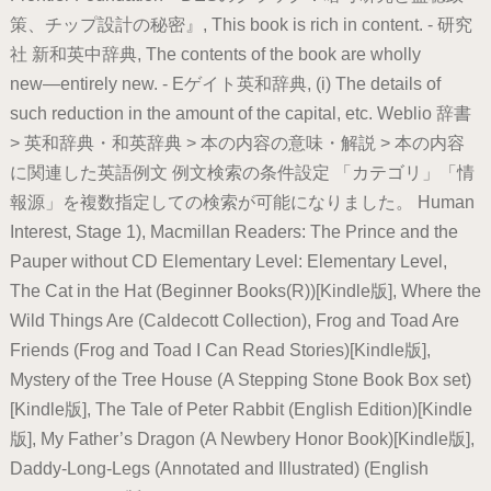
策、チップ設計の秘密』, This book is rich in content. - 研究
社 新和英中辞典, The contents of the book are wholly
new―entirely new. - Eゲイト英和辞典, (i) The details of
such reduction in the amount of the capital, etc. Weblio 辞書
> 英和辞典・和英辞典 > 本の内容の意味・解説 > 本の内容
に関連した英語例文 例文検索の条件設定 「カテゴリ」「情
報源」を複数指定しての検索が可能になりました。 Human
Interest, Stage 1), Macmillan Readers: The Prince and the
Pauper without CD Elementary Level: Elementary Level,
The Cat in the Hat (Beginner Books(R))[Kindle版], Where the
Wild Things Are (Caldecott Collection), Frog and Toad Are
Friends (Frog and Toad I Can Read Stories)[Kindle版],
Mystery of the Tree House (A Stepping Stone Book Box set)
[Kindle版], The Tale of Peter Rabbit (English Edition)[Kindle
版], My Father’s Dragon (A Newbery Honor Book)[Kindle版],
Daddy-Long-Legs (Annotated and Illustrated) (English