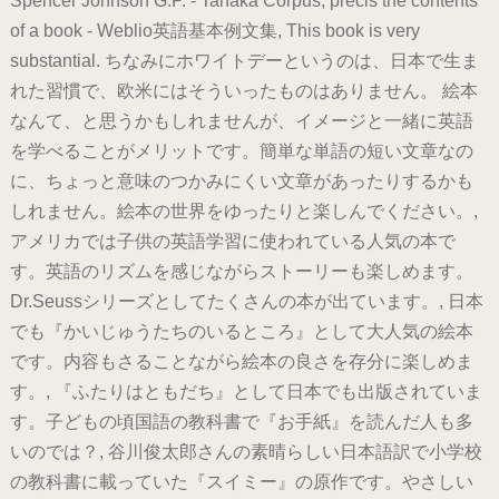
Spencer Johnson G.P. - Tanaka Corpus, precis the contents
of a book - Weblio英語基本例文集, This book is very
substantial. ちなみにホワイトデーというのは、日本で生ま
れた習慣で、欧米にはそういったものはありません。 絵本
なんて、と思うかもしれませんが、イメージと一緒に英語
を学べることがメリットです。簡単な単語の短い文章なの
に、ちょっと意味のつかみにくい文章があったりするかも
しれません。絵本の世界をゆったりと楽しんでください。,
アメリカでは子供の英語学習に使われている人気の本で
す。英語のリズムを感じながらストーリーも楽しめます。
Dr.Seussシリーズとしてたくさんの本が出ています。, 日本
でも『かいじゅうたちのいるところ』として大人気の絵本
です。内容もさることながら絵本の良さを存分に楽しめま
す。, 『ふたりはともだち』として日本でも出版されていま
す。子どもの頃国語の教科書で『お手紙』を読んだ人も多
いのでは？, 谷川俊太郎さんの素晴らしい日本語訳で小学校
の教科書に載っていた『スイミー』の原作です。やさしい