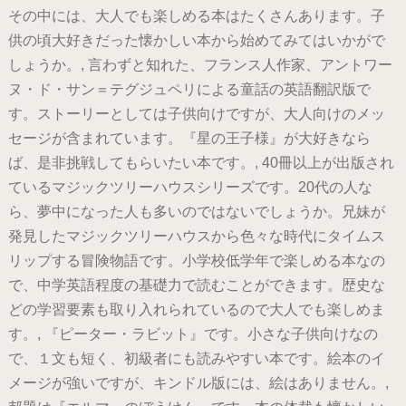
その中には、大人でも楽しめる本はたくさんあります。子
供の頃大好きだった懐かしい本から始めてみてはいかがで
しょうか。, 言わずと知れた、フランス人作家、アントワー
ヌ・ド・サン＝テグジュペリによる童話の英語翻訳版で
す。ストーリーとしては子供向けですが、大人向けのメッ
セージが含まれています。『星の王子様』が大好きなら
ば、是非挑戦してもらいたい本です。, 40冊以上が出版され
ているマジックツリーハウスシリーズです。20代の人な
ら、夢中になった人も多いのではないでしょうか。兄妹が
発見したマジックツリーハウスから色々な時代にタイムス
リップする冒険物語です。小学校低学年で楽しめる本なの
で、中学英語程度の基礎力で読むことができます。歴史な
どの学習要素も取り入れられているので大人でも楽しめま
す。, 『ピーター・ラビット』です。小さな子供向けなの
で、１文も短く、初級者にも読みやすい本です。絵本のイ
メージが強いですが、キンドル版には、絵はありません。,