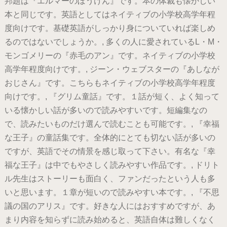
邦題は『エルマーのぼうけん』です。本の体裁も懐かしい
本と同じです。英語としてはネイティブの小学校高学年程
度向けです。基礎英語がしっかり身についていれば楽しめ
るのではないでしょうか。, 多くの人に愛されているL・M・
モンゴメリーの『赤毛のアン』です。ネイティブの小学校
高学年程度向けです。, ジーン・ウェブスターの『あしなが
おじさん』です。こちらもネイティブの小学校高学年程度
向けです。, 『グリム童話』です。１話が短く、よく知って
いる懐かしい話が多いので読みやすいです。短編集なの
で、読みたいものだけ選んで読むことも可能です。, 『幸福
な王子』の童話集です。全体的にとても切ない話が多いの
ですが、英語でその情景を感じ取って下さい。有名な『幸
福な王子』は中でもやさしく読みやすい作品です。, ドリト
ル先生はストーリーも面白く、ファンだったという人も多
いと思います。１章が短いので読みやすい本です。, 『不思
議の国のアリス』です。好きな人にはおすすめですが、あ
まり内容を知らずに読み始めると、英語自体は難しくなく