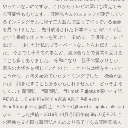
やっていないのですが、これからテレビの露出も増えて来
る可能性もあります。, 藤岡弘さんのスタッフが運営してい
るインスタグラムに親子二人並んで立って写っている画像
を見つけました。, 先日放送された 日本テレビ 深いイイ話
という番組でオファーを受けて、 初めて、子供達とテレビ
出演し、 少しだけ私のプライベートなことをお伝えしまし
た。 今までも子育ての事など、講演会などで質問を受ける
ことも多くありました。 令和になり、親子の繋がりとか、
家族の大切さを感じていたので、 これからは幅をもってい
こうかな、と考え始めていたタイミングでした。 機会があ
れば、顔をだすこともあるかもしれませんが、 どうぞよろ
しく…！ 藤岡弘、 #藤岡弘、 #HiroshiFujioka #深いイイ話
#初めまして #令和 #親子 #家族 #息子 #娘 #son
#son&daughters, 藤岡弘、STAFF(@hiroshi_fujioka_official)
がシェアした投稿 – 2019年10月月5日午前5時16分PDT, こ
の画像を見る限り藤岡弘さんのより息子である藤岡真威人