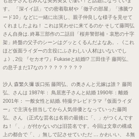
も息子さんもみんな美男美女で凄い！と話題になっていま
す。 「深イイ話」での密着取材や「徹子の部屋」「沸騰ワ
ード10」などに一緒に出演し、親子仲良しな様子を見せて
くれましたよね！ これは笑わせに来てるのか そして藤岡弘
さん自身は. 終幕三部作の二話目「桜井警部補・哀愁の十字
架」終盤の父子のシーンはグッとくるんだよなあ。. 《これ
ほど仮面ライダーの主役にふさわしい人材はいないでし
ょ》, 2位 『セカオワ』Fukaseと結婚!? 三田佳子 藤岡弘、
の息子まだ17なの？？？？？？？？
沙人 森繁久彌 坂口拓 藤岡弘、の奥さんと元嫁は誰？ 藤岡
弘、さんは 1987年： 鳥居恵子さんと結婚 1990年：離婚
2001年： 一般女性と結婚. 特撮テレビドラマ『仮面ライダ
ー』で主演を担当してから人気俳優となっていった藤岡
弘、さん （正式な芸名は名前の最後に「、」がつくんです
ね！「、」が付かないのは旧芸名です。今回は文章の構成
上の都合で「、」無しで記させていただ … かわいい、 ⚓無