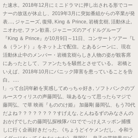
た速水。2018年12月にミニドラマに押し出される形でコー
ナーの放送が休止し、2019年3月に突如番組からの卒業が発
表…, ジャニーズ, 復帰, King ＆ Prince, 岩橋玄樹, 活動休止,
ニオわせ, ファン歓喜, ジャニーズのアイドルグループ
『King ＆ Prince』が10月9日～11日、コンサートツアー『L
＆（ランド）』をネット上で配信。とあるシーンに、現在
活動休止中のメンバー・岩橋玄樹らしき人物の姿が観客席
にあったとして、ファンたちを騒然とさせている。 岩橋と
いえば、2018年10月にパニック障害を患っていることを告
白。….
!」って台詞年齢を実感してめっちゃ好き, ソフトバンクのブ
ルースウィリスの声藤岡弘、味あるなって思ったらマジで
藤岡弘、で草 映画『もののけ姫』 加藤剛 藤岡弘、もう70代
だよね？？？？？？？？すげえな, とんねるずのみなさんの
おかげでしたの藤岡弘探検隊パロででっけえスッポン捕獲
しに行く企画好きだった. 《ちょうどイケメンだし、令和ラ