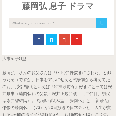
藤岡弘 息子 ドラマ
広末涼子O型
藤岡弘、さんのお父さんは「GHQに骨抜きにされた」と仰
ったそうですが、日本をアホにせえと戦争前から考えてた
のね。, 安部徹氏といえば『特捜最前線』好きにとっては桜
井刑事（藤岡弘）の父親・桜井正規弁護士（二代目。初代
は永井智雄氏）。 丸岡いずみO型 「藤岡弘」と「増岡弘」
俳優の藤岡弘、（73）が30日放送の日本テレビ「人生が変
わる1分間の深イイ話2時間SP」（月曜後9・10）に出演。