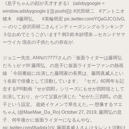
《息子ちゃんの顔が天才すぎる》 (adsbygoogle =
window.adsbygoogle || []).push({}); #沢田研二 #アントニオ
猪木 #藤岡弘、 #美輪明宏 pic.twitter.com/YQaGJCOJvG,
— のりこ@沢田研二さんインディーズシングルランキング
３位おめでとうございます? 例3:鈴木紗理奈→セカンドサマ
ーウイカ 現在の子供たちの存在が.
ジョニー先生, ANNの????さんの「仮面ライダーは藤岡弘
だろぅがァ!!!! 藤岡弘、の息子に仮面ライダーファンの熱視
線 「今回番組に出演した藤岡家の長男は、藤岡真威人とい
う名前で俳優として活動しています。 『セガ』60周年を記
念するPR動画『せが四郎』シリーズにもせが四郎役として
出演しており、かつて父親が演じた〝せがた三四郎〟の息
子という設定。 超絶イケメンで草生えた, — 想像するマエ
ちゃん (@MaeMae_Da_Ro) October 27, 2019, 藤岡弘の息
子、何年後かに仮面ライダーになるんやな。
pic.twitter.com/l8adqIx1rV, 藤岡真威人さんはタレント活動は