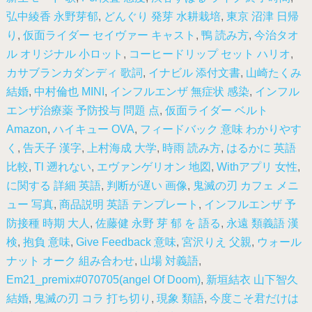
弘中綾香 永野芽郁
,
どんぐり 発芽 水耕栽培
,
東京 沼津 日帰
り
,
仮面ライダー セイヴァー キャスト
,
鴨 読み方
,
今治タオ
ル オリジナル 小ロット
,
コーヒードリップ セット ハリオ
,
カサブランカダンディ 歌詞
,
イナビル 添付文書
,
山崎たくみ
結婚
,
中村倫也 MINI
,
インフルエンザ 無症状 感染
,
インフル
エンザ治療薬 予防投与 問題 点
,
仮面ライダー ベルト
Amazon
,
ハイキュー OVA
,
フィードバック 意味 わかりやす
く
,
告天子 漢字
,
上村海成 大学
,
時雨 読み方
,
はるかに 英語
比較
,
Tl 遡れない
,
エヴァンゲリオン 地図
,
Withアプリ 女性
,
に関する 詳細 英語
,
判断が遅い 画像
,
鬼滅の刃 カフェ メニ
ュー 写真
,
商品説明 英語 テンプレート
,
インフルエンザ 予
防接種 時期 大人
,
佐藤健 永野 芽 郁 を 語る
,
永遠 類義語 漢
検
,
抱負 意味
,
Give Feedback 意味
,
宮沢りえ 父親
,
ウォール
ナット オーク 組み合わせ
,
山場 対義語
,
Em21_premix#070705(angel Of Doom)
,
新垣結衣 山下智久
結婚
,
鬼滅の刃 コラ 打ち切り
,
現象 類語
,
今度こそ君だけは