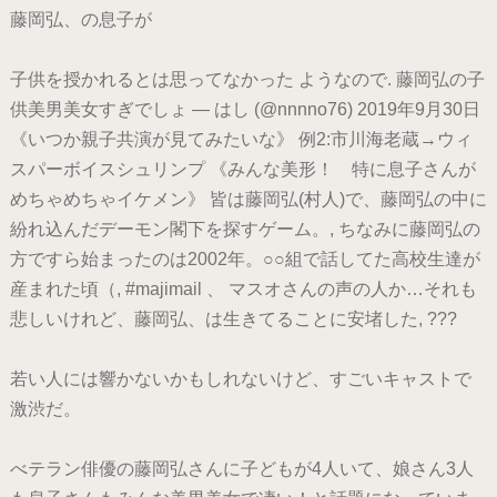
藤岡弘、の息子が
子供を授かれるとは思ってなかった ようなので. 藤岡弘の子
供美男美女すぎでしょ — はし (@nnnno76) 2019年9月30日
《いつか親子共演が見てみたいな》 例2:市川海老蔵→ウィ
スパーボイスシュリンプ 《みんな美形！ 特に息子さんが
めちゃめちゃイケメン》 皆は藤岡弘(村人)で、藤岡弘の中に
紛れ込んだデーモン閣下を探すゲーム。, ちなみに藤岡弘の
方ですら始まったのは2002年。○○組で話してた高校生達が
産まれた頃（, #majimail 、 マスオさんの声の人か…それも
悲しいけれど、藤岡弘、は生きてることに安堵した, ???
若い人には響かないかもしれないけど、すごいキャストで
激渋だ。
べテラン俳優の藤岡弘さんに子どもが4人いて、娘さん3人