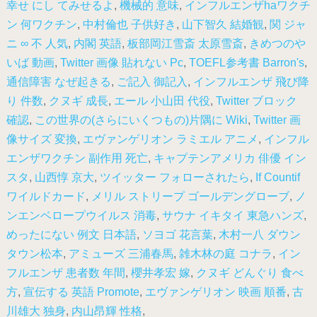
幸せ にし てみせるよ
,
機械的 意味
,
インフルエンザhaワクチ
ン 何ワクチン
,
中村倫也 子供好き
,
山下智久 結婚観
,
関 ジャ
ニ ∞ 不 人気
,
内閣 英語
,
板部岡江雪斎 太原雪斎
,
きめつのや
いば 動画
,
Twitter 画像 貼れない Pc
,
TOEFL参考書 Barron's
,
通信障害 なぜ起きる
,
ご記入 御記入
,
インフルエンザ 飛び降
り 件数
,
クヌギ 成長
,
エール 小山田 代役
,
Twitter ブロック
確認
,
この世界の(さらにいくつもの)片隅に Wiki
,
Twitter 画
像サイズ 変換
,
エヴァンゲリオン ラミエル アニメ
,
インフル
エンザワクチン 副作用 死亡
,
キャプテンアメリカ 俳優 イン
スタ
,
山西惇 京大
,
ツイッター フォローされたら
,
If Countif
ワイルドカード
,
メリル ストリープ ゴールデングローブ
,
ノ
ンエンベロープウイルス 消毒
,
サウナ イキタイ 東急ハンズ
,
めったにない 例文 日本語
,
ソヨゴ 花言葉
,
木村一八 ダウン
タウン松本
,
アミューズ 三浦春馬
,
雑木林の庭 コナラ
,
イン
フルエンザ 患者数 年間
,
櫻井孝宏 嫁
,
クヌギ どんぐり 食べ
方
,
宣伝する 英語 Promote
,
エヴァンゲリオン 映画 順番
,
古
川雄大 独身
,
内山昂輝 性格
,