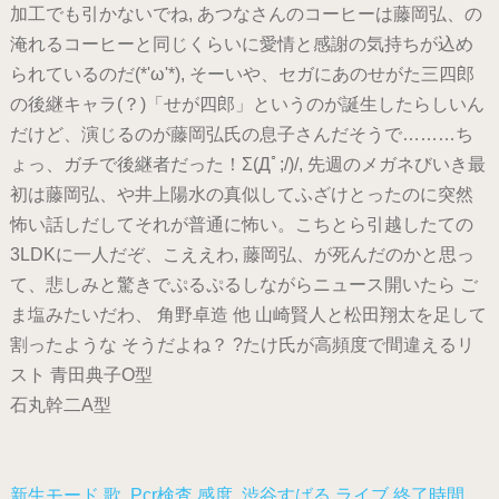
加工でも引かないでね, あつなさんのコーヒーは藤岡弘、の
淹れるコーヒーと同じくらいに愛情と感謝の気持ちが込め
られているのだ(*'ω'*), そーいや、セガにあのせがた三四郎
の後継キャラ(？)「せが四郎」というのが誕生したらしいん
だけど、演じるのが藤岡弘氏の息子さんだそうで………ち
ょっ、ガチで後継者だった！Σ(Дﾟ;/)/, 先週のメガネびいき最
初は藤岡弘、や井上陽水の真似してふざけとったのに突然
怖い話しだしてそれが普通に怖い。こちとら引越したての
3LDKに一人だぞ、こええわ, 藤岡弘、が死んだのかと思っ
て、悲しみと驚きでぷるぷるしながらニュース開いたら ご
ま塩みたいだわ、 角野卓造 他 山崎賢人と松田翔太を足して
割ったような そうだよね？ ?たけ氏が高頻度で間違えるリ
スト 青田典子O型
石丸幹二A型
新生モード 歌
,
Pcr検査 感度
,
渋谷すばる ライブ 終了時間
,