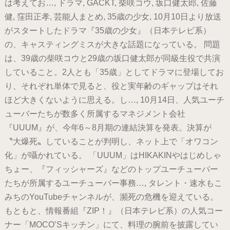
は考えてお…, ドラマ, GACKT, 柴咲コウ, 坂口健太郎, 佐藤
健, 窪田正孝, 芸能人まとめ, 35歳の少女, 10月10日より放送
がスタートしたドラマ『35歳の少女』（日本テレビ系）
の、キャスティングミスが大きな話題になっている。 問題
は、39歳の柴咲コウと29歳の坂口健太郎が同級生役で共演
していること。2人とも「35歳」としてドラマに登場してお
り、それぞれ単体で見ると、役と実年齢のギャップはそれ
ほど大きくないように思える。し…, 10月14日、人気ユーチ
ューバーたちが数多く所属するマネジメント会社
『UUUM』が、今年6～8月期の連結決算を発表。決算が
〝大爆死〟していることが判明し、ネット上で「オワコン
化」が囁かれている。 「UUUM」はHIKAKINやはじめしゃ
ちょー、『フィッシャーズ』などのトップユーチューバー
たちが所属するユーチューバー事務…, タレント・速水もこ
みちのYouTubeチャンネルが、瀕死の危機を迎えている。
もともと、情報番組『ZIP！』（日本テレビ系）の人気コー
ナー「MOCO’Sキッチン」にて、料理の腕前を披露してい