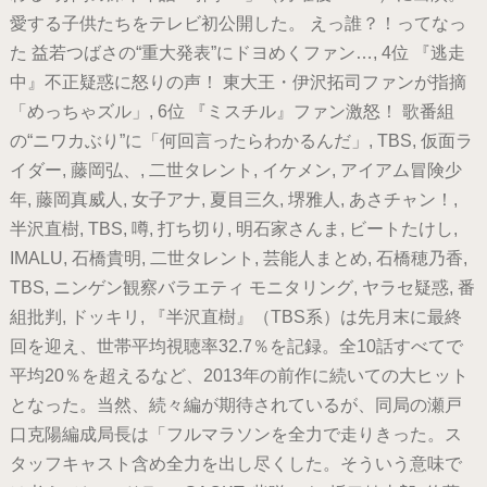
愛する子供たちをテレビ初公開した。 えっ誰？！ってなっ
た 益若つばさの“重大発表”にドヨめくファン…, 4位 『逃走
中』不正疑惑に怒りの声！ 東大王・伊沢拓司ファンが指摘
「めっちゃズル」, 6位 『ミスチル』ファン激怒！ 歌番組
の“ニワカぶり”に「何回言ったらわかるんだ」, TBS, 仮面ラ
イダー, 藤岡弘、, 二世タレント, イケメン, アイアム冒険少
年, 藤岡真威人, 女子アナ, 夏目三久, 堺雅人, あさチャン！,
半沢直樹, TBS, 噂, 打ち切り, 明石家さんま, ビートたけし,
IMALU, 石橋貴明, 二世タレント, 芸能人まとめ, 石橋穂乃香,
TBS, ニンゲン観察バラエティ モニタリング, ヤラセ疑惑, 番
組批判, ドッキリ, 『半沢直樹』（TBS系）は先月末に最終
回を迎え、世帯平均視聴率32.7％を記録。全10話すべてで
平均20％を超えるなど、2013年の前作に続いての大ヒット
となった。当然、続々編が期待されているが、同局の瀬戸
口克陽編成局長は「フルマラソンを全力で走りきった。ス
タッフキャスト含め全力を出し尽くした。そういう意味で