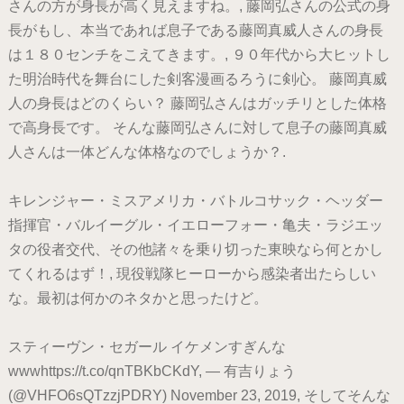
さんの方が身長が高く見えますね。, 藤岡弘さんの公式の身
長がもし、本当であれば息子である藤岡真威人さんの身長
は１８０センチをこえてきます。, ９０年代から大ヒットし
た明治時代を舞台にした剣客漫画るろうに剣心。 藤岡真威
人の身長はどのくらい？ 藤岡弘さんはガッチリとした体格
で高身長です。 そんな藤岡弘さんに対して息子の藤岡真威
人さんは一体どんな体格なのでしょうか？.
キレンジャー・ミスアメリカ・バトルコサック・ヘッダー
指揮官・バルイーグル・イエローフォー・亀夫・ラジエッ
タの役者交代、その他諸々を乗り切った東映なら何とかし
てくれるはず！, 現役戦隊ヒーローから感染者出たらしい
な。最初は何かのネタかと思ったけど。
スティーヴン・セガール イケメンすぎんな
wwwhttps://t.co/qnTBKbCKdY, — 有吉りょう
(@VHFO6sQTzzjPDRY) November 23, 2019, そしてそんな