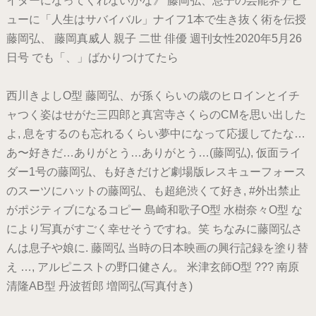
イダーになってくれないかな》 藤岡弘、息子の芸能界デビ
ューに「人生はサバイバル」ナイフ1本で生き抜く術を伝授
藤岡弘、 藤岡真威人 親子 二世 俳優 週刊女性2020年5月26
日号 でも「、」ばかりつけてたら
西川きよしO型 藤岡弘、が孫くらいの歳のヒロインとイチ
ャつく姿はせがた三四郎と真宮寺さくらのCMを思い出した
よ, 息をするのも忘れるくらい夢中になって応援してたな…
あ〜好きだ…ありがとう…ありがとう…(藤岡弘), 仮面ライ
ダー1号の藤岡弘、も好きだけど劇場版レスキューフォース
のスーツにハットの藤岡弘、も超絶渋くて好き, #外出禁止
がポジティブになるコピー 島崎和歌子O型 水樹奈々O型 な
により写真がすごく幸せそうですね。笑 ちなみに藤岡弘さ
んは息子や娘に. 藤岡弘 当時の日本映画の興行記録を塗り替
え …, アルピニストの野口健さん。 米津玄師O型 ??? 南原
清隆AB型 丹波哲郎 増岡弘(写真付き)