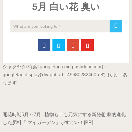
5月 白い花 臭い
シャクヤク(芍薬) googletag.cmd.push(function() {
googletag.display('div-gpt-ad-1496802824605-8'); }); と、あ
ります
開花時期5月～7月 植物も土も元気にする新発想 劇的進化
した肥料「 マイガーデン」がすごい！[PR]