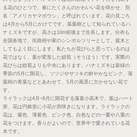
る花のひとつで、春にたくさんのかわいい花を咲かせ、別
名「アメリカヤマボウシ」と呼ばれています。花の見ごろ
は4月から5月にかけてです。落葉樹として知られているハ
ナミズキですが、高さは10m前後まで生長します。分布も
全国各地で、街路樹や家のシンボルツリーとして、庭木と
してもよく目にします。私たちが花びらと思っているのは
花ではなく、葉が変形した総苞（そうほう）です。実際の
花びらは総苞よりも中央にあります。ハナミズキは新緑の
季節の5月に開花し、ツツジやサツキの鮮やかなピンク、落
葉樹の青葉などとあわせて、5月の風景に欠かせない花で
す。
ライラックは4月~6月に開花する落葉小高木で、葉はハート
形、花は円錐形に小花が房咲きになります。ライラックの
花は、紫色、薄紫色、ピンク色、白色などの一重や八重の
花をつけます。香りがよいので、世界中で愛されている花
木です。