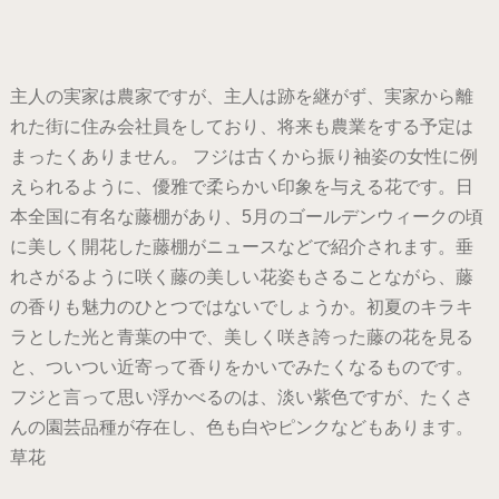
主人の実家は農家ですが、主人は跡を継がず、実家から離
れた街に住み会社員をしており、将来も農業をする予定は
まったくありません。 フジは古くから振り袖姿の女性に例
えられるように、優雅で柔らかい印象を与える花です。日
本全国に有名な藤棚があり、5月のゴールデンウィークの頃
に美しく開花した藤棚がニュースなどで紹介されます。垂
れさがるように咲く藤の美しい花姿もさることながら、藤
の香りも魅力のひとつではないでしょうか。初夏のキラキ
ラとした光と青葉の中で、美しく咲き誇った藤の花を見る
と、ついつい近寄って香りをかいでみたくなるものです。
フジと言って思い浮かべるのは、淡い紫色ですが、たくさ
んの園芸品種が存在し、色も白やピンクなどもあります。
草花