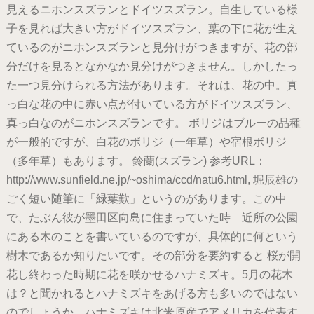
見えるニホンスズランとドイツスズラン。自生している様
子を見れば大きい方がドイツスズラン、葉の下に花が生え
ているのがニホンスズランと見分けがつきますが、花の部
分だけを見るとなかなか見分けがつきません。しかしたっ
た一つ見分けられる方法があります。それは、花の中。真
っ白な花の中に赤い点が付いている方がドイツスズラン、
真っ白なのがニホンスズランです。 ボリジはブルーの品種
が一般的ですが、白花のボリジ（一年草）や宿根ボリジ
（多年草）もあります。 鈴蘭(スズラン) 参考URL：
http://www.sunfield.ne.jp/~oshima/ccd/natu6.html, 堀辰雄の
ごく短い随筆に「緑葉歎」というのがあります。この中
で、たぶん彼が墨田区向島に住まっていた時 近所の公園
にある木のことを書いているのですが、具体的に何という
樹木であるか知りたいです。その部分を要約すると 桜が開
花し終わった時期に花を咲かせるハナミズキ。5月の花木
は？と聞かれるとハナミズキをあげる方も多いのではない
のでしょうか。ハナミズキは北米原産でアメリカを代表す