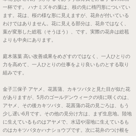
一杯です。 ハナミズキの葉は、枝の先に楕円形についてい
ます。花は、桜の様な形に見えますが、花弁が付いている
わけではありません。花に見える部分は、花弁ではなく、
葉が変形した総苞（そうほう）、です。実際の花弁は総苞
よりも中央にあります。
庭木落葉 高い改善成果をめざすのではなく、一人ひとりの
力を高めて、一人ひとりの仕事をより良いものとする取り
組みです。
金子三保子 アヤメ、花菖蒲、カキツバタと見た目が似た花
がありますが、5月のゴールデンウィークの頃に咲くのは、
アヤメ、その後カキツバタ、花菖蒲の花の見ごろは、もう
少し遅い6月です。その他の見分け方は、まず生息地。陸地
に生えているものはアヤメで、水辺や湿地に生えているも
のはカキツバタかハナショウブです。次に花弁のつけ根を