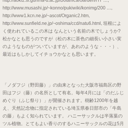
http://aoki2.si.gunma-u.ac.jp/BotanicalGarden/HT …,
http://www.musashi.jp/~konno/pukiwiki/konimg/200 …,
http://www1.kcn.ne.jp/~ascot/Organic2.htm,
http://www.sunfield.ne.jp/~oshima/ccd/natu6.html, 垣根によ
く使われているこの木は なんという名前の木でしょうか?
松かなとも思うのですが（松の木に茶色の細長い小さい実
のようなものがついていますが、あれのような・・・）、
最近はもしかしてイチョウかなとも思います。
「ノダフジ（野田藤）」の由来となった大阪市福島区の野
田はフジ（藤）の名所として有名。毎年4月には「のだふじ
めぐり（ふじ祭り）」が開催されます。樹齢1200年を越
え、天然記念物に指定されている埼玉県春日部市の「牛島
の藤」もよく知られています。 ハニーサックルは半落葉の
ツル植物。とてもよい香りのするハニーサックルの花は5月