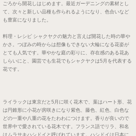
ごろから開花しはじめます。最近ガーデニングの素材とし
て、次々と新しい品種も作られるようになり、色合いなど
も豊富になりました。
料理・レシピ シャクヤクの魅力と言えば開花した時の華や
かさ。つぼみの時からは想像もできない大輪になる花姿が
とても人気です。華やかな庭の彩りに、存在感のある花あ
しらいにと、園芸でも生花でもシャクヤクは5月を代表する
花です。
ライラックは東京だと5月に咲く花木で、葉はハート形、花
は円錐形に小花が房咲きになり紫色、藤色、紅色、白色な
どの一重や八重の花をたわわにつけます。香りが良いので
世界中で愛されている花木です。フランス語でリラ、和名
はムラサキハシドイと呼ばれています。ハシドイは日本に