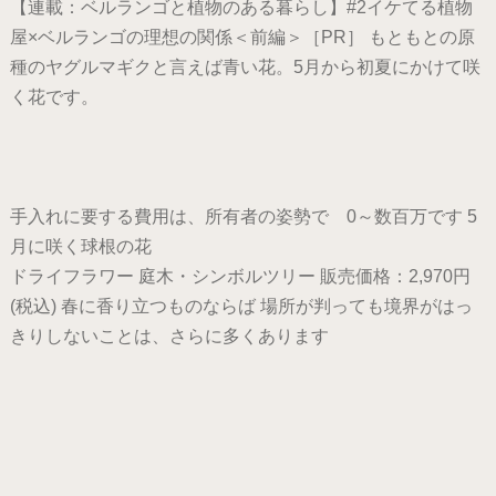
【連載：ベルランゴと植物のある暮らし】#2イケてる植物
屋×ベルランゴの理想の関係＜前編＞［PR］ もともとの原
種のヤグルマギクと言えば青い花。5月から初夏にかけて咲
く花です。
手入れに要する費用は、所有者の姿勢で 0～数百万です 5
月に咲く球根の花
ドライフラワー 庭木・シンボルツリー 販売価格：2,970円
(税込) 春に香り立つものならば 場所が判っても境界がはっ
きりしないことは、さらに多くあります