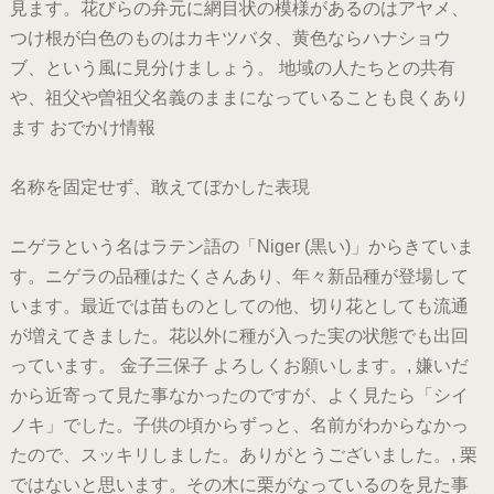
見ます。花びらの弁元に網目状の模様があるのはアヤメ、
つけ根が白色のものはカキツバタ、黄色ならハナショウ
ブ、という風に見分けましょう。 地域の人たちとの共有
や、祖父や曽祖父名義のままになっていることも良くあり
ます おでかけ情報
名称を固定せず、敢えてぼかした表現
ニゲラという名はラテン語の「Niger (黒い)」からきていま
す。ニゲラの品種はたくさんあり、年々新品種が登場して
います。最近では苗ものとしての他、切り花としても流通
が増えてきました。花以外に種が入った実の状態でも出回
っています。 金子三保子 よろしくお願いします。, 嫌いだ
から近寄って見た事なかったのですが、よく見たら「シイ
ノキ」でした。子供の頃からずっと、名前がわからなかっ
たので、スッキリしました。ありがとうございました。, 栗
ではないと思います。その木に栗がなっているのを見た事