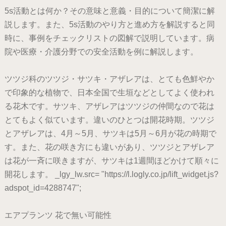
5s活動とは何か？その意味と意義・目的について簡潔に解
説します。また、5s活動のやり方と進め方を解説すると同
時に、事例をチェックリストの図解で説明しています。病
院や医療・介護分野での安全活動を例に解説します。
ツツジ科のツツジ・サツキ・アザレアは、とても色鮮やか
で印象的な植物で、日本全国で生垣などとしてよく使われ
る花木です。サツキ、アザレアはツツジの仲間なので花は
とてもよく似ています。違いのひとつは開花時期。ツツジ
とアザレアは、4月～5月、サツキは5月～6月が花の時期で
す。また、花の咲き方にも違いがあり、ツツジとアザレア
は花が一斉に咲きますが、サツキは1週間ほどかけて順々に
開花します。 _lgy_lw.src= "https://l.logly.co.jp/lift_widget.js?
adspot_id=4288747";
エアプランツ 花で無い可能性