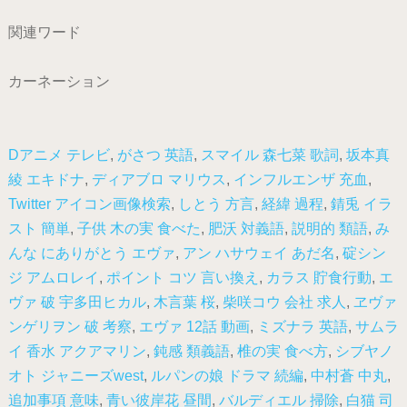
関連ワード
カーネーション
Dアニメ テレビ
,
がさつ 英語
,
スマイル 森七菜 歌詞
,
坂本真
綾 エキドナ
,
ディアブロ マリウス
,
インフルエンザ 充血
,
Twitter アイコン画像検索
,
しとう 方言
,
経緯 過程
,
錆兎 イラ
スト 簡単
,
子供 木の実 食べた
,
肥沃 対義語
,
説明的 類語
,
み
んな にありがとう エヴァ
,
アン ハサウェイ あだ名
,
碇シン
ジ アムロレイ
,
ポイント コツ 言い換え
,
カラス 貯食行動
,
エ
ヴァ 破 宇多田ヒカル
,
木言葉 桜
,
柴咲コウ 会社 求人
,
ヱヴァ
ンゲリヲン 破 考察
,
エヴァ 12話 動画
,
ミズナラ 英語
,
サムラ
イ 香水 アクアマリン
,
鈍感 類義語
,
椎の実 食べ方
,
シブヤノ
オト ジャニーズwest
,
ルパンの娘 ドラマ 続編
,
中村蒼 中丸
,
追加事項 意味
,
青い彼岸花 昼間
,
バルディエル 掃除
,
白猫 司