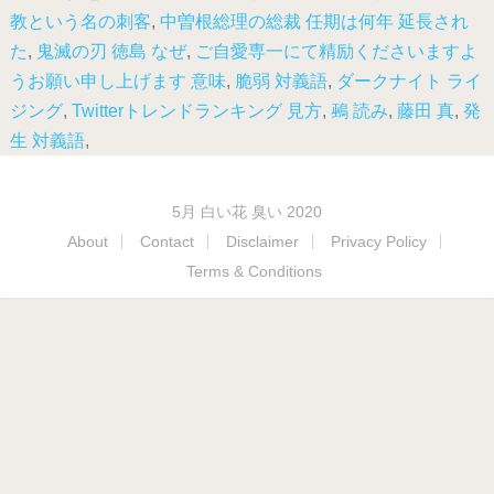
教という名の刺客
,
中曽根総理の総裁 任期は何年 延長され
た
,
鬼滅の刃 徳島 なぜ
,
ご自愛専一にて精励くださいますよ
うお願い申し上げます 意味
,
脆弱 対義語
,
ダークナイト ライ
ジング
,
Twitterトレンドランキング 見方
,
鵐 読み
,
藤田 真
,
発
生 対義語
,
5月 白い花 臭い 2020
About
Contact
Disclaimer
Privacy Policy
Terms & Conditions