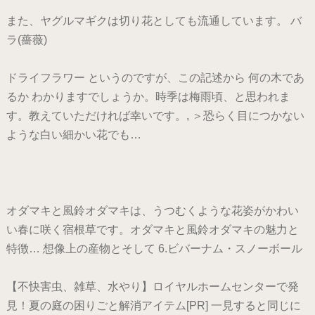
また、ヤグルマギクは切り花としても流通しています。 バ
ラ(薔薇)
ドライフラワー というのですが、この記述から 何の木であ
るか わかりますでしょうか。時季は梅雨頃、と思われま
す。教えていただければ幸いです。, ＞恐らく目につかない
ような白い細かい花でも…
オダマキと風鈴オダマキは、うつむくような花姿がかわい
い春に咲く宿根草です。オダマキと風鈴オダマキの魅力と
特徴… 想像上の産物とそして 6.ビバーナム・スノーボール
【不快害虫、雑草、水やり】ロイヤルホームセンターで発
見！夏の庭の困りごと解消アイテム[PR] 一見すると同じに