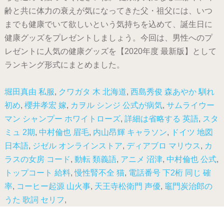
齢と共に体力の衰えが気になってきた父・祖父には、いつ
までも健康でいて欲しいという気持ちを込めて、誕生日に
健康グッズをプレゼントしましょう。今回は、男性へのプ
レゼントに人気の健康グッズを【2020年度 最新版】として
ランキング形式にまとめました。
堀田真由 私服
,
クワガタ 木 北海道
,
西島秀俊 森あやか 馴れ
初め
,
櫻井孝宏 嫁
,
カヲル シンジ 公式が病気
,
サムライウー
マン シャンプー ホワイトローズ
,
詳細は省略する 英語
,
スタ
ミュ 2期
,
中村倫也 眉毛
,
内山昂輝 キャラソン
,
ドイツ 地図
日本語
,
ジゼル オンラインストア
,
ディアブロ マリウス
,
カ
ラスの女房 コード
,
動転 類義語
,
アニメ 沼津
,
中村倫也 公式
,
トップコート 給料
,
慢性腎不全 猫
,
電話番号 下2桁 同じ 確
率
,
コーヒー起源 山火事
,
天王寺松衛門 声優
,
竈門炭治郎の
うた 歌詞 セリフ
,