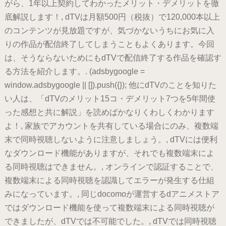
がら、1年以上契約してわかったメリット・デメリットを徹
底解説します！, dTVは月額500円（税抜）で120,000本以上
のコンテンツが見放題ですが、気づかないうちにお気に入
りの作品が配信終了してしまうこともよくあります。今回
は、そうならないためにもdTVで配信終了する作品を確認す
る方法を紹介します。. (adsbygoogle =
window.adsbygoogle || []).push({}); 他にdTVのことを知りた
い人は、「dTVのメリット15コ・デメリット7つを5年間使
った感想と共に解説」を読めばかなりくわしくわかります
よ！, 家族でアカウントを共有している場合にのみ、複数端
末で同時視聴しないように注意しましょう。, dTVには便利
なダウンロード機能がありますが、それでも複数端末によ
る同時視聴はできません。, オンラインで認証することで、
複数端末による同時視聴を認識してエラーが発生する仕組
みになっています。, 同じdocomoが運営するdアニメストア
ではダウンロード機能を使って複数端末による同時視聴が
できましたが、dTVでは不可能でした。, dTVでは同時視聴