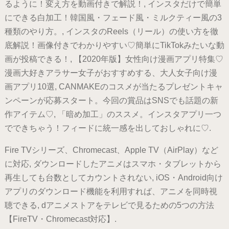
るように！変え方を動画付きで解説！, インスタだけで簡単
にできる白加工！韓国風・フェード風・ミルクティー風の3
種類のやり方。, インスタのReels（リール）の使い方を徹
底解説！画像付きでわかりやすい♡簡単にTikTokみたいな動
画が投稿できる！, 【2020年版】女性向け漫画アプリ特集♡
漫画大好きアラサー女子がおすすめする、大人女子向け漫
画アプリ10選, CANMAKEのコスメが当たるプレゼントキャ
ンペーンが応募スタート。今回の賞品はSNSでも話題の新
作アイテム♡, 「暗め加工」のススメ。インスタアプリ一つ
でできちゃう！フィードに統一感を出しておしゃれに♡.
Fire TVシリーズ、Chromecast、Apple TV（AirPlay）など
に対応, ダウンロードしたアニメはスマホ・タブレットから
再生しても台数としてカウントされない, iOS・Android向け
アプリのダウンロード機能を利用すれば、アニメを同時視
聴できる, dアニメストアをテレビで見るための5つの方法
【FireTV・Chromecast対応】.