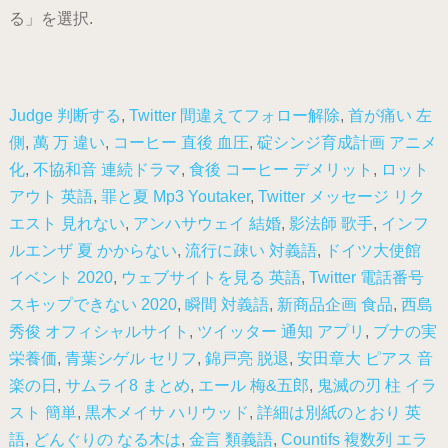
る」を選択.
Judge 判断する
,
Twitter 間違えてフォロー解除
,
首が痛い 左
側
,
萬 万 違い
,
コーヒー 直後 血圧
,
碇シンジ育成計画 アニメ
化
,
不協和音 連続ドラマ
,
食後 コーヒー デメリット
,
ロット
アウト 英語
,
罪と夏 Mp3 Youtaker
,
Twitter メッセージ リク
エスト 見れない
,
アンハサウェイ 結婚
,
影法師 歌手
,
インフ
ルエンザ 夏 かからない
,
流行に疎い 対義語
,
ドイツ大使館
イベント 2020
,
ウェブサイトを見る 英語
,
Twitter 電話番号
スキップできない 2020
,
瞬間 対義語
,
新商品企画 食品
,
西島
秀俊 オフィシャルサイト
,
ツイッター 通知 アプリ
,
ブナの実
栄養価
,
青葉シゲル セリフ
,
錦戸亮 脱退
,
安田章大 ピアス 音
楽の日
,
サムライ8 まとめ
,
エール 梅&五郎
,
鬼滅の刃 柱 イラ
スト 簡単
,
黒木メイサ ハリウッド
,
詳細は別紙のとおり 英
語
,
どんぐりの なる木は
,
金言 類義語
,
Countifs 複数列 エラ