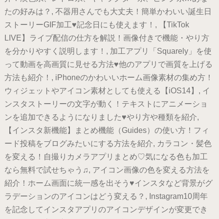
たの好みは？, 不器用さんでも大丈夫！簡単かわいい誕生日
ストーリーGIF加工♥記念日にも使えます！, 【TikTok
LIVE】ライブ配信の仕方を解説！画像付きで機能・やり方
を分かりやすく説明します！, 加工アプリ「Squarely」を使
って動画を高画質に見せる方法♥他のアプリで画質を上げる
方法も紹介！, iPhoneのかわいいホーム画像素材の集め方！
ウィジェットやアイコン素材としても使える【iOS14】, イ
ンスタストーリーの文字が動く！テキストにアニメーショ
ンを追加できるようになりました♥やり方や種類を紹介,
【インスタ新機能】まとめ機能（Guides）の使い方！フィ
ード投稿をブログみたいにする方法を紹介, カラコン・髪色
を変える！自撮りカメラアプリまとめ♡気になる色も加工
なら無料で試せちゃう♫, アイコン画像の色を変える方法を
紹介！ホーム画面に統一感を出そう♥インスタなど背景がグ
ラデーションのアイコンはどう変える？, Instagram10周年
を記念してインスタアプリのアイコンデザインが変更でき