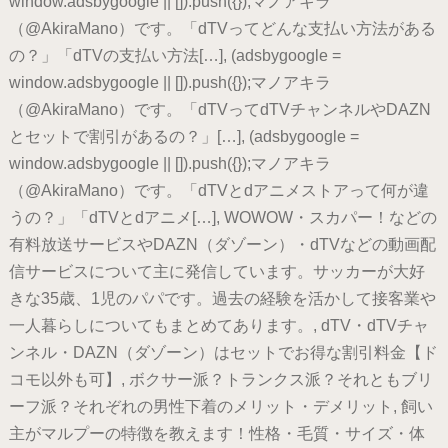
window.adsbygoogle || []).push({});マノアキラ
（@AkiraMano）です。「dTVってどんな支払い方法がある
の？」「dTVの支払い方法[…], (adsbygoogle =
window.adsbygoogle || []).push({});マノアキラ
（@AkiraMano）です。「dTVってdTVチャンネルやDAZN
とセットで割引があるの？」[…], (adsbygoogle =
window.adsbygoogle || []).push({});マノアキラ
（@AkiraMano）です。「dTVとdアニメストアって何が違
うの？」「dTVとdアニメ[…], WOWOW・スカパー！などの
有料放送サービスやDAZN（ダゾーン）・dTVなどの動画配
信サービスについて主に発信しています。サッカーが大好
きな35歳、1児のパパです。過去の経験を活かして接客業や
一人暮らしについてもまとめてあります。, dTV・dTVチャ
ンネル・DAZN（ダゾーン）はセットでお得な割引料金【ド
コモ以外も可】, ボクサー派？トランクス派？それともブリ
ーフ派？それぞれの男性下着のメリット・デメリット, 飼い
主がマルプーの特徴を教えます！性格・毛質・サイズ・体