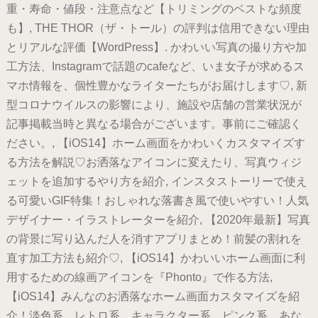
重・寿命・値段・注意点など【トリミングのベストな頻度
も】, THE THOR（ザ・トール）の評判は信用できない理由
とリアルな評価【WordPress】. かわいい写真の撮り方や加
工方法、Instagramで話題のcafeなど、いま女子が求めるス
マホ情報を、個性豊かなライターたちがお届けします♡, 新
型コロナウイルスの影響により、施設や店舗の営業状況が
記事掲載当時と異なる場合がございます。事前にご確認く
ださい。, 【iOS14】ホーム画面をかわいくカスタマイズす
る方法を解説♡お洒落なアイコンに変えたり、写真ウィジ
ェットを追加するやり方を紹介, インスタストーリーで使え
る可愛いGIF特集！おしゃれな落書き風で使いやすい！人気
デザイナー・イラストレーターを紹介, 【2020年最新】写真
の背景に写り込んだ人を消すアプリまとめ！前髪の割れを
直す加工方法も紹介♡, 【iOS14】かわいいホーム画面に利
用するための線画アイコンを『Phonto』で作る方法,
【iOS14】みんなのお洒落なホーム画面カスタマイズを紹
介！淡色系、レトロ系、キャラクター系、ピンク系…あな