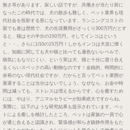
無さ等があります。寂しい話ですが、共働きが当たり前に
なったこの時代では、犬の散歩も難しく、ペット業界も現
代社会を投影する形になっています。ランニングコストの
面でも差は歴然で、犬の生涯費用がざっくり300万円だとす
ると、猫はその半分の150万円。そしてインコはという
と・・、さらに1/10の15万円！しかもインコは犬並に懐く
し、知能に関しても犬や猫と比べても遜色ないレベルで、
病気にもなりにくい、という実は犬、猫と十分に渡り合え
るくらいスペックの高い動物なのです！金銭的、時間的に
余裕のない現代社会ですが、だからと言ってペット業態が
衰退することは当分はないでしょう。なぜなら、お金や時
間は減っても、ストレスは増えるからです。心を癒すため
には、やはり、アニマルセラピーが効果絶大ですからね。
実際に、以下のような研究結果も提示されています。ペッ
トによる癒しを検討したところ、ペットは家族の一員で心
が通じ合えると認識され、緊張感が和らぎ鎮静作用をもた