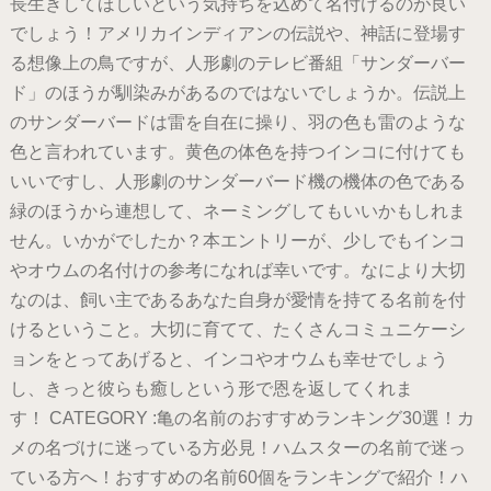
長生きしてほしいという気持ちを込めて名付けるのが良い
でしょう！アメリカインディアンの伝説や、神話に登場す
る想像上の鳥ですが、人形劇のテレビ番組「サンダーバー
ド」のほうが馴染みがあるのではないでしょうか。伝説上
のサンダーバードは雷を自在に操り、羽の色も雷のような
色と言われています。黄色の体色を持つインコに付けても
いいですし、人形劇のサンダーバード機の機体の色である
緑のほうから連想して、ネーミングしてもいいかもしれま
せん。いかがでしたか？本エントリーが、少しでもインコ
やオウムの名付けの参考になれば幸いです。なにより大切
なのは、飼い主であるあなた自身が愛情を持てる名前を付
けるということ。大切に育てて、たくさんコミュニケーシ
ョンをとってあげると、インコやオウムも幸せでしょう
し、きっと彼らも癒しという形で恩を返してくれま
す！ CATEGORY :亀の名前のおすすめランキング30選！カ
メの名づけに迷っている方必見！ハムスターの名前で迷っ
ている方へ！おすすめの名前60個をランキングで紹介！ハ