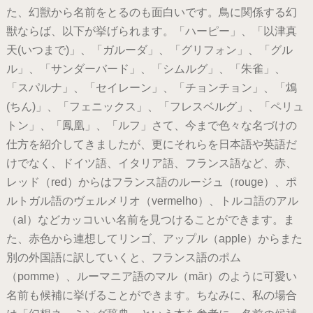
た、幻獣から名前をとるのも面白いです。鳥に関係する幻
獣ならば、以下が挙げられます。「ハーピー」、「以津真
天(いつまで)」、「ガルーダ」、「グリフォン」、「グル
ル」、「サンダーバード」、「シムルグ」、「朱雀」、
「スパルナ」、「セイレーン」、「チョンチョン」、「鴆
(ちん)」、「フェニックス」、「フレスベルグ」、「ペリュ
トン」、「鳳凰」、「ルフ」さて、今まで色々な名づけの
仕方を紹介してきましたが、更にそれらを日本語や英語だ
けでなく、ドイツ語、イタリア語、フランス語など、赤、
レッド（red）からはフランス語のルージュ（rouge）、ポ
ルトガル語のヴェルメリオ（vermelho）、トルコ語のアル
（al）などカッコいい名前を見つけることができます。ま
た、赤色から連想してリンゴ、アップル（apple）からまた
別の外国語に訳していくと、フランス語のポム
（pomme）、ルーマニア語のマル（măr）のように可愛い
名前も候補に挙げることができます。ちなみに、私の場合