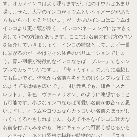
す。オカメインコはよく喋りますが、他のオウムはあまり
喋りません。大型のインコがオウムというイメージがある
方もいらっしゃると思いますが、大型のインコはヨウムは
インコより更に頭が良く、 インコのネーミングには大きく
分けて5つの方法があります。ここでは名前の付け方のコツ
を紹介していきましょう。インコの特徴として、まず一番
に挙がるのが、やはりその体色のバリエーションでしょ
う。青い羽根が特徴的なインコならば「ブルー」でもシン
プルでカッコいいですし、「海（カイ）」のように連想し
ても良いです。体色から名前を考えるのはシンプルな手法
のようで実は幅も広いです。同じ赤色でも、緋色「スカー
レット」、朱色「ヴァーミリオン」のように連想すること
も可能です。小さなインコならば可愛い名前が似合うと思
いますし、オウムやヨウムならカッコいい名前のほうがし
っくりくるかもしれません。あえて小さなインコに壮大な
名前を付けてみるのも、逆にギャップで可愛く感じるかも
しれません。あとは羽根の模様が特徴的ならば、「スタ