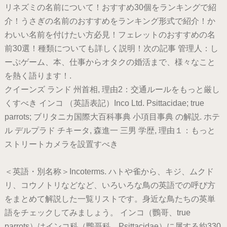
リネズミの名前について！おすすめ30個をランキングで紹
介！うさぎの名前のおすすめをランキング形式で紹介！か
わいい名前を付けたい方必見！フェレットのおすすめの名
前30選！種類についても詳しく説明！次の記事 管理人：し
ーぷゲーム、本、仕事からオタクの婚活まで、様々なこと
を熱く語ります！.
クイーンズ ランド 州首相, 理由2：交通ルールをもっと厳し
くすべき インコ （英語表記）Inco Ltd. Psittacidae; true
parrots; ブリタニカ国際大百科事典 小項目事典 の解説. ホテ
ル デルプラド チキータ, 森進一 三男 学歴, 理由１：もっと
ストリートカメラを設置すべき
＜英語・別名称＞Incoterms. ハトや雀から、キジ、ムクド
リ、コウノトリなどなど、いろいろな鳥の英語での呼び方
をまとめて解説した一覧リストです。身近な鳥たちの英単
語をチェックしてみましょう。 インコ（鸚哥、true
parrots）はインコ科（鸚哥科、Psittacidae）に属する約330