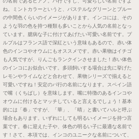
の名前であるピアノ。パ行ですし、可愛らしい名前ですよ
ね。ミントカラーというと、パステルなグリーンとブルー
の中間色くらいのイメージがあります。インコには、その
ような羽の色を持つ種類も多いことから人気の名前となっ
ています。臆病な子に付けてあげたい可愛い名前です。プ
ルプルはフランス語で深紅という意味もあるので、赤い体
色のインコやオウムにもオススメです。赤い果物はイチゴ
も人気ですが、りんごもランクインさせました！赤い体色
のインコにお似合いです。多頭飼いする場合は先に挙げた
レモンやライムなどと合わせて、果物シリーズで揃えると
可愛いですね！安定のパ行の名前になります。スペイン語
で嘴（くちばし）を意味します。嘴に特徴のあるインコや
オウムに付けるとマッチしていると言えるでしょう！基本
的には「春」ですが、「華」、「晴」と書いてハルと呼ぶ
場合もあります。いずれにしても明るいイメージを持つ言
葉です。春に迎えた子や、体色の明るい子に最適な名前で
す！さて、本項では、インコのユニークな名前について、