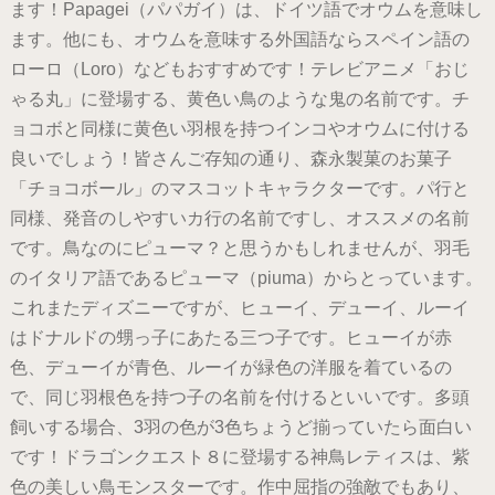
ます！Papagei（パパガイ）は、ドイツ語でオウムを意味し
ます。他にも、オウムを意味する外国語ならスペイン語の
ローロ（Loro）などもおすすめです！テレビアニメ「おじ
ゃる丸」に登場する、黄色い鳥のような鬼の名前です。チ
ョコボと同様に黄色い羽根を持つインコやオウムに付ける
良いでしょう！皆さんご存知の通り、森永製菓のお菓子
「チョコボール」のマスコットキャラクターです。パ行と
同様、発音のしやすいカ行の名前ですし、オススメの名前
です。鳥なのにピューマ？と思うかもしれませんが、羽毛
のイタリア語であるピューマ（piuma）からとっています。
これまたディズニーですが、ヒューイ、デューイ、ルーイ
はドナルドの甥っ子にあたる三つ子です。ヒューイが赤
色、デューイが青色、ルーイが緑色の洋服を着ているの
で、同じ羽根色を持つ子の名前を付けるといいです。多頭
飼いする場合、3羽の色が3色ちょうど揃っていたら面白い
です！ドラゴンクエスト８に登場する神鳥レティスは、紫
色の美しい鳥モンスターです。作中屈指の強敵でもあり、