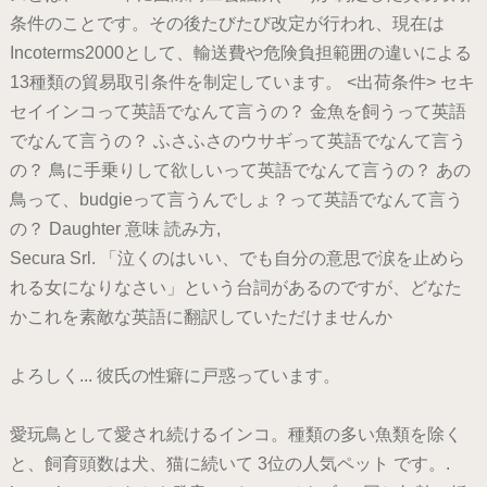
条件のことです。その後たびたび改定が行われ、現在は
Incoterms2000として、輸送費や危険負担範囲の違いによる
13種類の貿易取引条件を制定しています。 <出荷条件> セキ
セイインコって英語でなんて言うの？ 金魚を飼うって英語
でなんて言うの？ ふさふさのウサギって英語でなんて言う
の？ 鳥に手乗りして欲しいって英語でなんて言うの？ あの
鳥って、budgieって言うんでしょ？って英語でなんて言う
の？ Daughter 意味 読み方,
Secura Srl. 「泣くのはいい、でも自分の意思で涙を止めら
れる女になりなさい」という台詞があるのですが、どなた
かこれを素敵な英語に翻訳していただけませんか
よろしく... 彼氏の性癖に戸惑っています。
愛玩鳥として愛され続けるインコ。種類の多い魚類を除く
と、飼育頭数は犬、猫に続いて 3位の人気ペット です。.