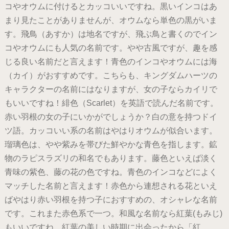
コやオウムに付けるとカッコいいですね。黒いインコはあ
まり見たことがありませんが、オウムなら単色の黒がいま
す。飛鳥（あすか）は地名ですが、飛ぶ鳥と書くのでイン
コやオウムにも人気の名前です。やや古風ですが、趣を感
じる良い名前だと言えます！青色のインコやオウムには海
（カイ）がおすすめです。こちらも、キングダムハーツの
キャラクターの名前にはなりますが、女の子ならカイリで
もいいですね！緋色（Scarlet）を英語で読んだ名前です。
赤い羽根の女の子にいかがでしょうか？白の意を持つドイ
ツ語。カッコいい系の名前はやはりオウムが似合います。
瑠璃色は、やや紫みを帯びた鮮やかな青色を指します。鉱
物のラピスラズリの和名でもあります。藤色といえば淡く
青味の紫色、藤の花の色ですね。青色のインコなどによく
マッチした名前と言えます！赤色から連想される花といえ
ばやはり赤い羽根を持つ子におすすめの、オシャレな名前
です。これまた赤色系で一つ。和風な名前なら紅葉(もみじ)
もいいですね。紅葉の美しい時期に出会ったから「紅