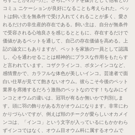
らすことがわかった。さらにペットを媒介として他者との
コミュ ニケーションが良好になることも考えられた。ペッ
トは飼い主を無条件で受け入れてくれることが多く、愛さ
れるだけの非生産的存在である。飼い主は、自分が無条件
で受容される心地良さを感じるとともに、存在するだけで
価値があるペットを通して、自己の存在価値を高める。上
記の論文にもありますが、ペットを家族の一員として認識
し、心を通わせることは精神的にプラスな作用をもたらす
と言われています。コザクラインコ、ボタンインコなど、
感情豊かで、カラフルな体色が美しいインコ。芸達者で面
白い仕草が見てて飽きないオウム。彼らこそ今後のペット
業界を席捲するだろう激熱のペットなのです！ちなみにイ
ンコとオウムの違いは、冠羽が有るか無いかで判別しま
す。頭に羽の飾りがある方がオウムになります。非常にわ
かりづらいですが、例えば頬のチークが愛らしいオカメイ
ンコは、「インコ」という文字が入っているにもかかわら
ずインコではなく、オウム目オウム科に属するオウムで