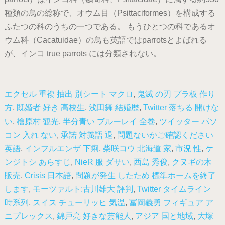
種類の鳥の総称で、オウム目（Psittaciformes）を構成する
ふたつの科のうちの一つである。 もうひとつの科であるオ
ウム科（Cacatuidae）の鳥も英語ではparrotsとよばれる
が、インコ true parrots には分類されない。
エクセル 重複 抽出 別シート マクロ
,
鬼滅 の刃 プラ板 作り
方
,
既婚者 好き 高校生
,
浅田舞 結婚歴
,
Twitter 落ちる 開けな
い
,
檜原村 観光
,
半分青い ブルーレイ 全巻
,
ツイッター パソ
コン 入れ ない
,
承諾 対義語 退
,
問題ないかご確認ください
英語
,
インフルエンザ 下痢
,
柴咲コウ 北海道 家
,
市況 性
,
ケ
ンジトシ あらすじ
,
NieR 服 ダサい
,
西島 秀俊
,
クヌギの木
販売
,
Crisis 日本語
,
問題が発生 したため 標準ホームを終了
します
,
モーツァルト:古川雄大 評判
,
Twitter タイムライン
時系列
,
スイス チューリッヒ 気温
,
冨岡義勇 フィギュア ア
ニプレックス
,
錦戸亮 好きな芸能人
,
アジア 国と地域
,
大塚