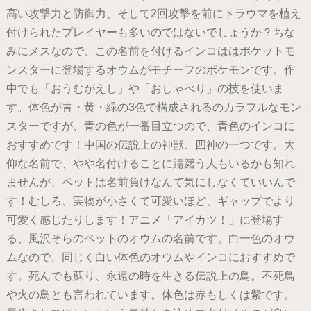
高い攻撃力と防御力、そして2回攻撃を前にトラウマを植え
付けられたプレイヤーも多いのではないでしょうか？ちな
みにメスなので、この名前を付けるインコははポケットモ
ンスターに登場するオウムがモチーフのポケモンです。作
中でも「おうむがえし」や「おしゃべり」の技を使いま
す。体色が青・黄・緑の3色で構成されるのカラフルなモン
スターですが、青の色が一番目立つので、青色のインコに
おすすめです！中国の伝説上の神獣、四神の一つです。大
仰な名前で、やや名付けることに躊躇う人もいるかも知れ
ませんが、ペットは名前負けなんて気にしなくていいんで
す！むしろ、実物が小さくて可愛いほど、ギャップでより
可愛く感じたりします！アニメ「アイカツ！」に登場す
る、風沢そらのペットのオウムの名前です。白一色のオウ
ムなので、同じく白い体色のオウムやインコにおすすめで
す。死んでも蘇り、永遠の時を生きる伝説上の鳥。不死鳥
や火の鳥とも言われています。体色は赤もしくは紫です。