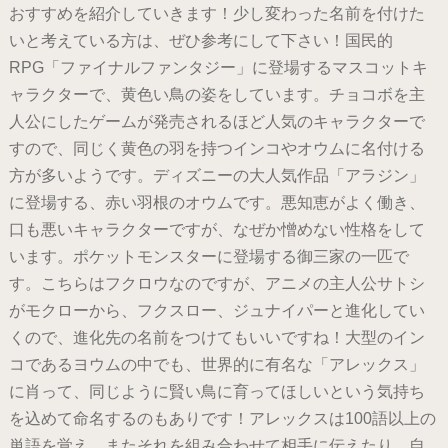
おすすめを紹介していきます！少し変わった名前を付けた
いと考えている方は、ぜひ参考にして下さい！国民的
RPG「ファイナルファンタジー」に登場するマスコットキ
ャラクターで、黄色い鳥の姿をしています。チョコボを主
人公にしたゲームが発売されるほど人気のキャラクターで
すので、同じく黄色の羽を持つインコやオウムに名付ける
方が多いようです。ディズニーの大人気作品「アラジン」
に登場する、赤い羽根のオウムです。悪知恵がよく働き、
口も悪いキャラクターですが、なぜか憎めない性格をして
います。ポケットモンスターに登場する御三家の一匹で
す。こちらはフクロウなのですが、アニメの主人公サトシ
がモクローから、フクスロー、ジュナイパーと進化してい
くので、進化先の名前をつけてもいいですね！大型のイン
コであるヨウムの中でも、世界的に有名な「アレックス」
に肖って、同じように賢い鳥に育ってほしいという気持ち
を込めて命名するのもありです！アレックスは100語以上の
単語を覚え、またそれを組み合わせて相手に伝えたり、自