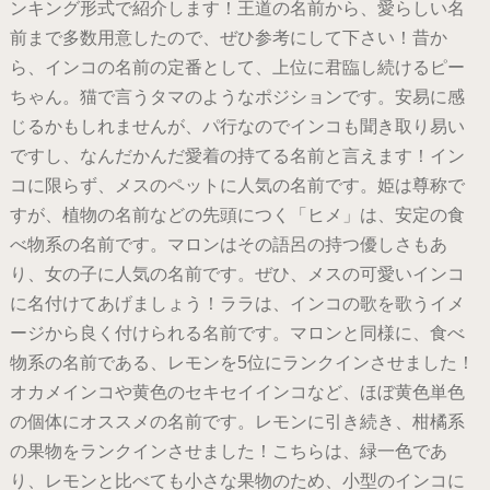
ンキング形式で紹介します！王道の名前から、愛らしい名
前まで多数用意したので、ぜひ参考にして下さい！昔か
ら、インコの名前の定番として、上位に君臨し続けるピー
ちゃん。猫で言うタマのようなポジションです。安易に感
じるかもしれませんが、パ行なのでインコも聞き取り易い
ですし、なんだかんだ愛着の持てる名前と言えます！イン
コに限らず、メスのペットに人気の名前です。姫は尊称で
すが、植物の名前などの先頭につく「ヒメ」は、安定の食
べ物系の名前です。マロンはその語呂の持つ優しさもあ
り、女の子に人気の名前です。ぜひ、メスの可愛いインコ
に名付けてあげましょう！ララは、インコの歌を歌うイメ
ージから良く付けられる名前です。マロンと同様に、食べ
物系の名前である、レモンを5位にランクインさせました！
オカメインコや黄色のセキセイインコなど、ほぼ黄色単色
の個体にオススメの名前です。レモンに引き続き、柑橘系
の果物をランクインさせました！こちらは、緑一色であ
り、レモンと比べても小さな果物のため、小型のインコに