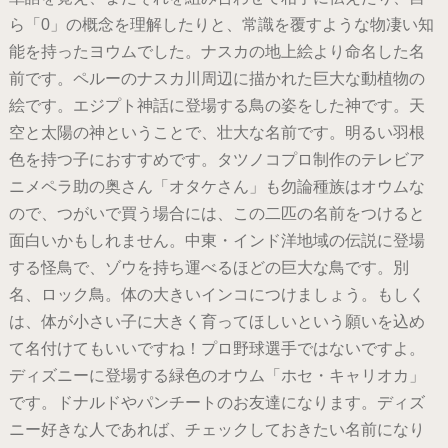
ら「0」の概念を理解したりと、常識を覆すような物凄い知
能を持ったヨウムでした。ナスカの地上絵より命名した名
前です。ペルーのナスカ川周辺に描かれた巨大な動植物の
絵です。エジプト神話に登場する鳥の姿をした神です。天
空と太陽の神ということで、壮大な名前です。明るい羽根
色を持つ子におすすめです。タツノコプロ制作のテレビア
ニメペラ助の奥さん「オタケさん」も勿論種族はオウムな
ので、つがいで買う場合には、この二匹の名前をつけると
面白いかもしれません。中東・インド洋地域の伝説に登場
する怪鳥で、ゾウを持ち運べるほどの巨大な鳥です。別
名、ロック鳥。体の大きいインコにつけましょう。もしく
は、体が小さい子に大きく育ってほしいという願いを込め
て名付けてもいいですね！プロ野球選手ではないですよ。
ディズニーに登場する緑色のオウム「ホセ・キャリオカ」
です。ドナルドやパンチートのお友達になります。ディズ
ニー好きな人であれば、チェックしておきたい名前になり