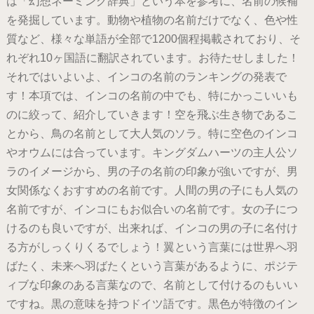
は「幻想ネーミング辞典」という本を参考に、名前の候補
を発掘しています。動物や植物の名前だけでなく、色や性
質など、様々な単語が全部で1200個程掲載されており、そ
れぞれ10ヶ国語に翻訳されています。お待たせしました！
それではいよいよ、インコの名前のランキングの発表で
す！本項では、インコの名前の中でも、特にかっこいいも
のに絞って、紹介していきます！空を飛ぶ生き物であるこ
とから、鳥の名前として大人気のソラ。特に空色のインコ
やオウムには合っています。キングダムハーツの主人公ソ
ラのイメージから、男の子の名前の印象が強いですが、男
女関係なくおすすめの名前です。人間の男の子にも人気の
名前ですが、インコにもお似合いの名前です。女の子につ
けるのも良いですが、出来れば、インコの男の子に名付け
る方がしっくりくるでしょう！翼という言葉には世界へ羽
ばたく、未来へ羽ばたくという言葉があるように、ポジテ
ィブな印象のある言葉なので、名前として付けるのもいい
ですね。黒の意味を持つドイツ語です。黒色が特徴のイン