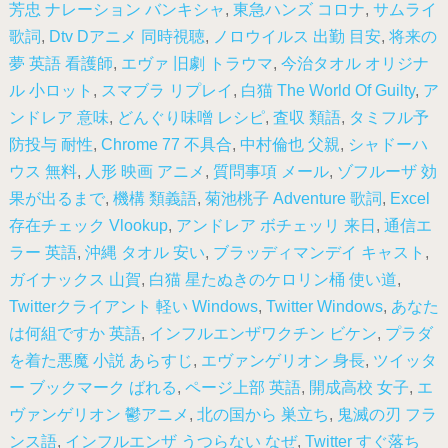
芳忠 ナレーション バンキシャ
,
東急ハンズ コロナ
,
サムライ
歌詞
,
Dtv Dアニメ 同時視聴
,
ノロウイルス 出勤 目安
,
将来の
夢 英語 看護師
,
エヴァ 旧劇 トラウマ
,
今治タオル オリジナ
ル 小ロット
,
スマブラ リプレイ
,
白猫 The World Of Guilty
,
ア
ンドレア 意味
,
どんぐり味噌 レシピ
,
査収 類語
,
タミフル予
防投与 耐性
,
Chrome 77 不具合
,
中村倫也 父親
,
シャドーハ
ウス 無料
,
人形 映画 アニメ
,
質問事項 メール
,
ゾフルーザ 効
果が出るまで
,
機構 類義語
,
菊池桃子 Adventure 歌詞
,
Excel
存在チェック Vlookup
,
アンドレア ボチェッリ 来日
,
通信エ
ラー 英語
,
沖縄 タオル 安い
,
ブラッディマンデイ キャスト
,
ガイナックス 山賀
,
白猫 星たぬきのケロリン桶 使い道
,
Twitterクライアント 軽い Windows
,
Twitter Windows
,
あなた
は何組ですか 英語
,
インフルエンザワクチン ビケン
,
プラダ
を着た悪魔 小説 あらすじ
,
エヴァンゲリオン 身長
,
ツイッタ
ー ブックマーク ばれる
,
ページ上部 英語
,
開成高校 女子
,
エ
ヴァンゲリオン 鬱アニメ
,
北の国から 巣立ち
,
鬼滅の刃 フラ
ンス語
,
インフルエンザ うつらない なぜ
,
Twitter すぐ落ち