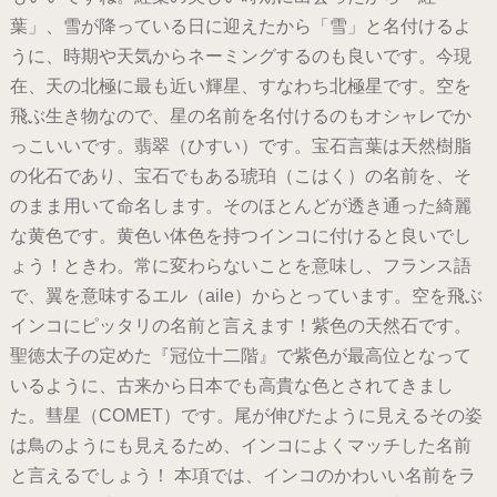
葉」、雪が降っている日に迎えたから「雪」と名付けるよ
うに、時期や天気からネーミングするのも良いです。今現
在、天の北極に最も近い輝星、すなわち北極星です。空を
飛ぶ生き物なので、星の名前を名付けるのもオシャレでか
っこいいです。翡翠（ひすい）です。宝石言葉は天然樹脂
の化石であり、宝石でもある琥珀（こはく）の名前を、そ
のまま用いて命名します。そのほとんどが透き通った綺麗
な黄色です。黄色い体色を持つインコに付けると良いでし
ょう！ときわ。常に変わらないことを意味し、フランス語
で、翼を意味するエル（aile）からとっています。空を飛ぶ
インコにピッタリの名前と言えます！紫色の天然石です。
聖徳太子の定めた『冠位十二階』で紫色が最高位となって
いるように、古来から日本でも高貴な色とされてきまし
た。彗星（COMET）です。尾が伸びたように見えるその姿
は鳥のようにも見えるため、インコによくマッチした名前
と言えるでしょう！ 本項では、インコのかわいい名前をラ