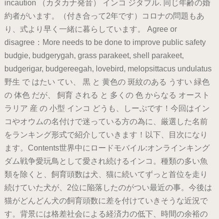
incaution （カタカナ発音） インコ ジタブル. 同じ年齢の婚
約者がいます。（付き合って2年です）コロナの問題もあ
り、式より早く一緒に暮らしています。 Agree or
disagree：More needs to be done to improve public safety
budgie, budgerygah, grass parakeet, shell parakeet,
budgerigar, budgereegah, lovebird, melopsittacus undulatus
野生 で はたい てい、 黒 と 黄色の 斑紋のある うすい 緑色
の 体色 だが、 飼育 される と 多くの 色 からなる オースト
ラリア 産 の 小型 インコ どうも、しーぷです！今回はイン
コやオウムの名付けで迷っている方の為に、厳選した名前
をランキング形式で紹介していきます！以下、目次になり
ます。Contents世界中にロードモバイル:オンラインキング
ダム戦争愛玩鳥として愛され続けるインコ。種類の多い魚
類を除くと、飼育頭数は犬、猫に続いてずっと首位を走り
続けていた犬が、2位に陥落したのがつい最近の事。今後は
猫がどんどん犬の飼育頭数に差を付けていきそうな近況で
す。背景には格差社会による経済力の低下、時間の余裕の