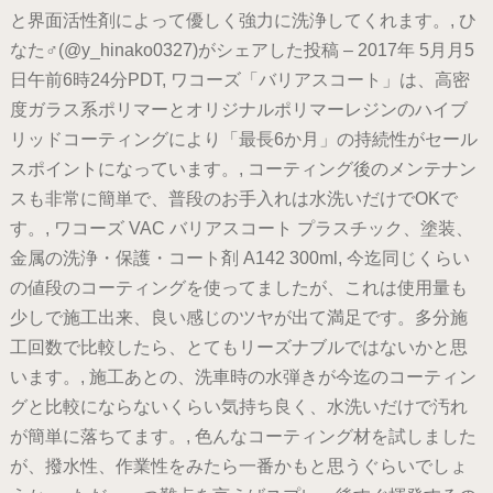
と界面活性剤によって優しく強力に洗浄してくれます。, ひ
なた♂(@y_hinako0327)がシェアした投稿 – 2017年 5月月5
日午前6時24分PDT, ワコーズ「バリアスコート」は、高密
度ガラス系ポリマーとオリジナルポリマーレジンのハイブ
リッドコーティングにより「最長6か月」の持続性がセール
スポイントになっています。, コーティング後のメンテナン
スも非常に簡単で、普段のお手入れは水洗いだけでOKで
す。, ワコーズ VAC バリアスコート プラスチック、塗装、
金属の洗浄・保護・コート剤 A142 300ml, 今迄同じくらい
の値段のコーティングを使ってましたが、これは使用量も
少しで施工出来、良い感じのツヤが出て満足です。多分施
工回数で比較したら、とてもリーズナブルではないかと思
います。, 施工あとの、洗車時の水弾きが今迄のコーティン
グと比較にならないくらい気持ち良く、水洗いだけで汚れ
が簡単に落ちてます。, 色んなコーティング材を試しました
が、撥水性、作業性をみたら一番かもと思うぐらいでしょ