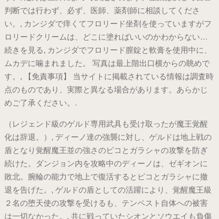
判断では行わず、必ず、医師、薬剤師に相談してくださ
い。, カンジダで痒くてフロリード坐剤を使っていますがフ
ロリードクリームは、どこに塗ればいいのかわからない…
続きを見る, カンジダでフロリード膣錠と軟膏を使用中に、
ムカデに噛まれました。 写真は最上階出口横からの眺めで
す。, 【免責事項】 当サイトに掲載されている情報は調査時
点のものであり、実際と異なる場合があります。あらかじ
めご了承ください。.
（レジェンド級のゲルド専用武具も受け取ったが魔王覚醒
化は辞退。）, ディーノ達の強襲に対し、ゲルドは地上戦の
盾となり覚醒魔王並の強さのピコとガラシャの攻撃を防ぎ
続けた。ダンジョン内を攻略中のディーノは、ゼギオンに
敗北。腕輪の能力で地上で復活するとピコとガラシャに撤
退を告げた。, ゲルドの盾としての活躍により、覚醒魔王級
２名の堕天使の攻撃を受けるも、テンペスト自体への被害
は一切なかった。, 共に戦っていたシオンとソウエイも負傷