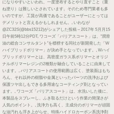
になりやすいといわれ、一度塗布するとやり直すこと（重
ね塗り）は難しいとされています。そのため専門業者も多
いのですが、工賃が高価であることがユーザーにとっては
デメリットと言えるかもしれません。, いわなが
@ZC32S(@bbs15212)がシェアした投稿 – 2017年 5月月15
日午前5時12分PDT, ワコーズ「バリアスコート」は、”潤滑
油の総合コンサルタント”を標榜する同社が新開発した「W
ハイブリッドポリマー」が決め手となっています。, Wハイ
ブリッドポリマーとは、高密度ガラス系ポリマーとオリジ
ナルポリマーレジンの2種類が融合していることに由来して
います。, バリアスコートの使用範囲は広く、塗装面はもち
ろん、それ以外の樹脂や金属といったパーツの洗浄および
保護ツヤ出しもできる多用途なコーティング剤となってい
ます。, ワコーズ「バリアスコート」は、水洗いした後に、
本製品をスプレーし、ふき取るだけという作業の簡潔さが
人気のポイント。, 洗浄力も高く、主成分のポリマーが頑固
な油汚れも浮き上がらせ、特殊ハイドロカーボン系洗浄剤