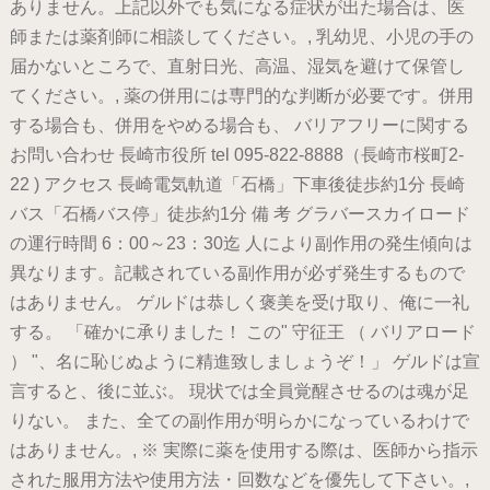
ありません。上記以外でも気になる症状が出た場合は、医
師または薬剤師に相談してください。, 乳幼児、小児の手の
届かないところで、直射日光、高温、湿気を避けて保管し
てください。, 薬の併用には専門的な判断が必要です。併用
する場合も、併用をやめる場合も、 バリアフリーに関する
お問い合わせ 長崎市役所 tel 095-822-8888（長崎市桜町2-
22 ) アクセス 長崎電気軌道「石橋」下車後徒歩約1分 長崎
バス「石橋バス停」徒歩約1分 備 考 グラバースカイロード
の運行時間 6：00～23：30迄 人により副作用の発生傾向は
異なります。記載されている副作用が必ず発生するもので
はありません。 ゲルドは恭しく褒美を受け取り、俺に一礼
する。 「確かに承りました！ この" 守征王 （ バリアロード
） "、名に恥じぬように精進致しましょうぞ！」 ゲルドは宣
言すると、後に並ぶ。 現状では全員覚醒させるのは魂が足
りない。 また、全ての副作用が明らかになっているわけで
はありません。, ※ 実際に薬を使用する際は、医師から指示
された服用方法や使用方法・回数などを優先して下さい。,