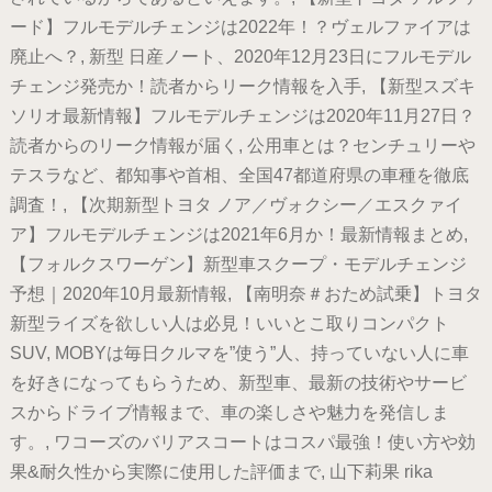
ード】フルモデルチェンジは2022年！？ヴェルファイアは
廃止へ？, 新型 日産ノート、2020年12月23日にフルモデル
チェンジ発売か！読者からリーク情報を入手, 【新型スズキ
ソリオ最新情報】フルモデルチェンジは2020年11月27日？
読者からのリーク情報が届く, 公用車とは？センチュリーや
テスラなど、都知事や首相、全国47都道府県の車種を徹底
調査！, 【次期新型トヨタ ノア／ヴォクシー／エスクァイ
ア】フルモデルチェンジは2021年6月か！最新情報まとめ,
【フォルクスワーゲン】新型車スクープ・モデルチェンジ
予想｜2020年10月最新情報, 【南明奈＃おため試乗】トヨタ
新型ライズを欲しい人は必見！いいとこ取りコンパクト
SUV, MOBYは毎日クルマを”使う”人、持っていない人に車
を好きになってもらうため、新型車、最新の技術やサービ
スからドライブ情報まで、車の楽しさや魅力を発信しま
す。, ワコーズのバリアスコートはコスパ最強！使い方や効
果&耐久性から実際に使用した評価まで, 山下莉果 rika