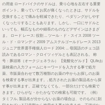
の用途 ロードバイクのサドルは、乗り心地を左右する重要
ポイント。乗っていてお尻が痛くなったときは、サドルを
交換することで痛みを軽減できたり、ペダリングがしやす
くなったりすることもあります。しかし、一口にサドルと
いっても、幅広なものや細長のものなどデザインはさまざ
ま。 ロード レース: 役割 ... ツール・ド・スイス 2008 ツー
ル・ド・ロマンディ 2009 アムステルゴールドレース 2013
ジュニア世界選手権個人ロード 2004: ... 母国語のチェコ語
読みであるロマン・クロイツィゲルとも表記される。 称
号：豚頭将（オークジェネラル） 【覚醒化ゲルド】 QLifeお
薬検索の入力フォームにキーワードを入力する事で処方
薬、市販薬合わせて数万種類のお薬の中からお探しのお薬
を検索する事が出来ます。, 処方されたお薬の製品名から探
す事が出来ます。正確でなくても、一部分だけでも検索で
きます。ひらがな・かたかなでの検索も可能です。（例）
タミフル, 製品名が分からないお薬の場合は、そのものに刻