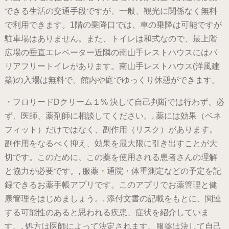
できる生活の交通手段ですが、一般、観光に関係なく無料
で利用できます。1階の乗降口では、車の乗降は可能ですが
駐車場はありません。また、トイレは和式なので、最上階
広場の垂直エレベーター近隣の南山手レストハウスにはバ
リアフリートイレがあります。南山手レストハウス(洋風建
築)の入場は無料で、館内や庭でゆっくり休憩ができます。
・フロリードDクリーム１% 決して自己判断では行わず、必
ず、医師、薬剤師に相談してください。, 薬には効果（ベネ
フィット）だけではなく、副作用（リスク）があります。
副作用をなるべく抑え、効果を最大限に引き出すことが大
切です。このために、この薬を使用される患者さんの理解
と協力が必要です。, 服薬・通院・体重測定などの予定を記
録できるお薬手帳アプリです。このアプリでお薬管理と健
康管理をはじめましょう。, 添付文書の記載をもとに、関連
する可能性のあると思われる疾患、症状を紹介していま
す。, 処方は医師によって決定されます。服薬は決して自己