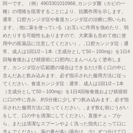
同一です。（例）4903301010968, カンジダ菌（カビの一
種）の増殖を阻害することにより、抗菌作用を示します。
通常、口腔カンジダ症や食道カンジダ症の治療に用いられ
ます。, 他に薬を使っている（お互いに作用を強めたり、弱
めたりする可能性もありますので、大衆薬も含めて他に使
用中の医薬品に注意してください）。, 口腔カンジダ症：通
常、成人は1回1/2～1本（主成分として50～100mg）を1日4
回毎食後および就寝前に口腔内にまんべんなく塗布しま
す。カンジダ症が広範囲の場合はできるだけ長く口の中に
含んだあと飲み込みます。必ず指示された服用方法に従っ
てください。食道カンジダ症：通常、成人は1回1/2～1本
（主成分として50～100mg）を1日4回毎食後および就寝前
に口の中に含み、約5分後に少しずつ飲み込みます。必ず指
示された服用方法に従ってください。, まず飲む前にうがい
をして、口の中を清潔にしてください。直接チュ－ブか
ら、または清潔なスプーンやよく洗った指先にとって口に
含んでください。薬の量が多い場合は、少しずつ分けて口