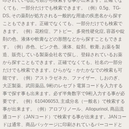
印されている記号類から検索する事が出来ます。正確でな
くても、一部分だけでも検索できます。（例）0.5g、TG-
DS, その薬剤が処方される一般的な用途の疾患名から探す
こともできます。正確でなくても、一部分だけでも検索で
きます。（例）花粉症、アトピー、多発性硬化症, 容器や錠
剤の色、液体や軟膏などの形態などから探すこともできま
す。（例）赤色、ピンク色、液体、錠剤、軟膏, お薬を製
造、販売している製薬会社名で探し、登録されているお薬
から探すこともできます。正確でなくても、社名の一部分
だけでも検索できます。ひらがな・かたかなでの検索も可
能です。（例）アストラゼネカ、ファイザー、しおのぎ、
大正製薬、武田薬品, 9桁のレセプト電算コードを入力する
事で探す事も出来ます。必ず半角数字で9桁入力する事が必
要です。（例）610406053, 主成分名（一般名）で検索する
事が出来ます。（例）アロプリノール、Allopurinol, 商品流
通コード（JANコード）で検索する事が出来ます。JANコー
ドは通常、商品パッケージに印刷されているバーコードと