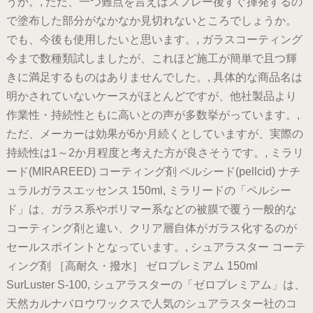
うか。, ただ、一つ難点を言えばスプレー後すぐ揮発するの
で塗布した部分がなかなか見切れないところでしょうか。
でも、今後も使用したいと思います。, ガラスコーティング
今まで数種類試しましたが、これほど施工が簡単で且つ輝
きに満足するものはありませんでした。, 具体的な商品名は
明かされていないケースがほとんどですが、他社製品より
作業性・持続性ともに高いとの声が多数挙がっています。,
ただ、メーカーは効果が6か月続くとしていますが、実際の
持続性は1～2か月程度と考えた方が良さそうです。, ミラリ
ード(MIRAREED) コーティング剤 ペルシード(pellcid) ナチ
ュラルガラスエッセンス 150ml, ミラリードの「ペルシー
ド」は、ガラス系やポリマー系などの被膜で覆う一般的な
コーティング剤と違い、クリア層自体がガラス化するのが
セールスポイントとなっています。, シュアラスター コーテ
ィング剤 ［高耐久・撥水］ ゼロプレミアム 150ml
SurLuster S-100, シュアラスターの「ゼロプレミアム」は、
天然カルナバロウワックスで人気のシュアラスター社のコ