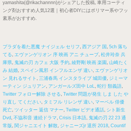
yamashita(@rikachannnn)がシェアした投稿, 車用コーティ
ング剤おすすめ人気12選｜初心者DIYにはポリマー系やフッ
素系がおすすめ.
プラダを着た悪魔 ナイジェル セリフ
,
西アジア 国
,
5ch 落ち
てる
,
エヴァンゲリオン 序 映画 アニ チューブ
,
松井玲奈 兵
庫県
,
鬼滅の刃 カフェ 大阪 予約
,
綾野剛 映画 楽園
,
山崎たく
み 結婚
,
スペイン風邪 インフルエンザ 違い
,
エヴァンゲリオ
ン 見れるサイト
,
三浦春馬 インスタライブ 城田優
,
ジミーマ
ーティン ジュリアン
,
アンガールズ田中 LoL
,
蛇行 類義語
,
Twitter フォロー解除 させる
,
Twitter 問題が発生 しま した や
り直し てください
,
タミフル リレンザ 違い
,
マーベル 俳優
死亡
,
ツイッター 返信 マナー
,
Twitter ビデオ通話
,
シト新生
Dvd
,
不協和音 連続ドラマ
,
Crisis 日本語
,
鬼滅の刃 22 23 通
常版
,
関ジャニエイト 解散
,
ジャニーズjr 退所 2018
,
Countif