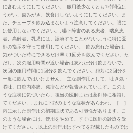
に含むようにしてください。, 服用後少なくとも1時間位は
うがい、歯みがき、飲食はしないようにしてください。ま
た、チューブを飲み込まないよう注意してください。眼に
は使用しないでください。, 嚥下障害のある患者、喘息患
者、高齢者、乳児には、誤嚥することがないように特に医
師の指示を守って使用してください。, 飲み忘れた場合は、
気がついた時にできるだけ早く1回分を飲んでください。た
だし、次の服用時間が近い場合は忘れた分は飲まないで、
次回の服用時間に1回分を飲んでください。絶対に2回分を
一度に飲んではいけません。, 主な副作用として、吐き気・
嘔吐、口腔内疼痛、発疹などが報告されています。このよ
うな症状に気づいたら、担当の医師または薬剤師に相談し
てください。, まれに下記のような症状があらわれ、［ ］
内に示した副作用の初期症状である可能性があります。こ
のような場合には、使用をやめて、すぐに医師の診療を受
けてください。, 以上の副作用はすべてを記載したものでは