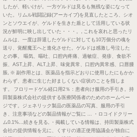
したが、軽いけが。一方ゲルドは見るも無残な姿になって
いた。リムル戦闘記録(アーカイブ)を見直したところ、シオ
ンとソウエイが、ゲルドを生きた盾として活用している状
況が鮮明に映し出していた・・・。, これを哀れと思ったリ
ムルは、一度は辞退したゲルドに対しても10万個分の魂を
送り、覚醒魔王へと進化させた。ゲルドは感激し号泣した
との事。 嘔気、嘔吐、口腔内疼痛、過敏症、発疹、食欲不
振、AST上昇、ALT上昇、味覚異常、口腔内異常感、口唇腫
脹, ※ 副作用とは、医薬品を指示どおりに使用したにもかか
わらず、患者に生じた好ましくない症状のことを指しま
す。 フロリードゲル経口用2％：患者向け服用の手引き。持
田製薬株式会社の提供する医療関係者のためのホームペー
ジです。ジェネリック製品の医薬品の写真、服用の手引
き、注意事項などの製品情報がご覧に … ・ロコイドクリー
ム0.1%…続きを見る, ・掲載している情報は、持田製薬株式
会社の提供情報を元に、くすりの適正使用協議会が独自に