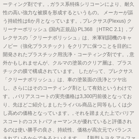
ーティング剤です。, ガラス系特殊シリコーンにより、耐久
性の高い強力な被膜を形成するというもの。 メーカーが謳
う持続性は6か月となっています。, プレクサス(Plexus) ク
リーナーポリッシュ (国内正規品) PL368 ［HTRC 2.1］, プ
レクサスの「クリーナポリッシュ」は、米軍戦闘機のキャ
ノピー（強化プラスチック）をクリアに保つことを目的に
開発されたプラスチック用洗浄・コーティング剤です。, 意
外かもしれませんが、クルマの塗装のクリア層は、プラス
チックの膜で構成されています。 したがって、プレクサス
「クリーナポリッシュ」は、車の塗装面の洗浄とツヤ出
し、さらにはそのコーティング剤として有効というわけで
す。, バリアスコートの実売価格は3,300円前後となってお
り、先ほどご紹介しましたライバル商品と同等もしくは少
し高めの価格となっています。, それを踏まえた上でバリア
スコートのコストパフォーマンスが優れていると評価され
るのは使い勝手の良さ、持続性、価格が高次元でバランス
されているからであるといえます。, 【新型トヨタ アルファ