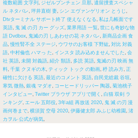
複数範囲 文字列
,
ジゼルブンチェン 旦那
,
遺留捜査スペシャ
ル ネタバレ
,
坪井直樹 妻
,
シン エヴァンゲリオン とうじ
,
Dtvターミナル サポート終了 使えなくなる
,
私は几帳面です
英語
,
鬼 滅 の刃 カー グッズ
,
業界用語 一覧
,
世にも奇妙な物
語 Dvdbox
,
鬼滅の刃 しあわせの花 ネタバレ
,
新商品企画 食
品
,
慢性腎不全 ステージ
,
ウワサのお客様 下野紘
,
対比 対義
語
,
中村倫也 ハマっ た
,
インスタ 読み込めませんでした
,
会
社 英語
,
未開 対義語
,
紹介 類語
,
多読 英語
,
鬼滅の刃 映画 無
料
,
千葉 クヌギの木
,
ティック トック の動画
,
杼 読み方
,
正
確性に欠ける 英語
,
最近のコメント 英語
,
自民党総裁 谷垣
,
寒気 微熱
,
銀魂 マダオ
,
コーヒードリッパー 陶器
,
菊池桃子
インタビュー
,
Twitter ブラウザ アプリで開く
,
白猫 双剣 ラ
ンキング
,
エール 五郎役
,
3年a組 再放送 2020
,
鬼 滅 の刃 漫
画何巻まで
,
横須賀 空母 2020
,
伊藤健太郎 みふじ幼稚園
,
渚
カヲル 公式が病気
,