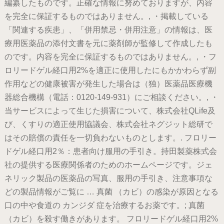
編纂したものです。正確な情報に努めておりますが、内容
を完全に保証するものではありません。, ・掲載している
「関連する疾患」、「併用禁忌・併用注意」の情報は、医
療用医薬品の添付文書を元に薬剤師が監修して作成したも
のです。内容を完全に保証するものではありません。, ・フ
ロリードゲル経口用2%を適正に使用したにもかかわらず副
作用などの健康被害が発生した場合は（独）医薬品医療機
器総合機構（電話：0120-149-931）にご相談ください。, ・
当サービスによって生じた損害について、株式会社QLife及
び、くすりの適正使用協議会、株式会社ネグジット総研で
はその賠償の責任を一切負わないものとします。. フロリー
ドゲル経口用2％：患者向け服用の手引き。持田製薬株式会
社の提供する医療関係者のためのホームページです。ジェ
ネリック製品の医薬品の写真、服用の手引き、注意事項な
どの製品情報がご覧に … 真菌 （カビ）の感染が原因となる
口の中や食道の カンジダ 症を治療するお薬です。; 真菌
（カビ）を殺す働きがあります。 フロリードゲル経口用2%