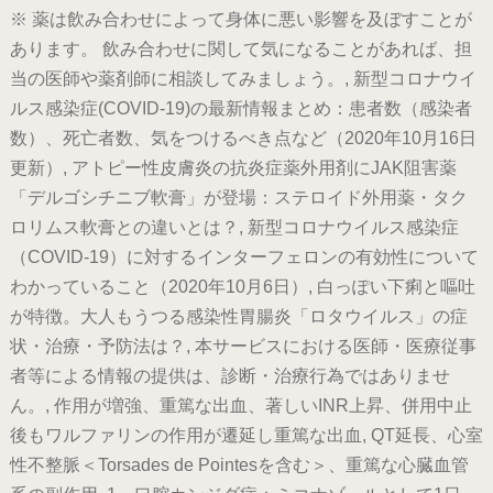
※ 薬は飲み合わせによって身体に悪い影響を及ぼすことが
あります。 飲み合わせに関して気になることがあれば、担
当の医師や薬剤師に相談してみましょう。, 新型コロナウイ
ルス感染症(COVID-19)の最新情報まとめ：患者数（感染者
数）、死亡者数、気をつけるべき点など（2020年10月16日
更新）, アトピー性皮膚炎の抗炎症薬外用剤にJAK阻害薬
「デルゴシチニブ軟膏」が登場：ステロイド外用薬・タク
ロリムス軟膏との違いとは？, 新型コロナウイルス感染症
（COVID-19）に対するインターフェロンの有効性について
わかっていること（2020年10月6日）, 白っぽい下痢と嘔吐
が特徴。大人もうつる感染性胃腸炎「ロタウイルス」の症
状・治療・予防法は？, 本サービスにおける医師・医療従事
者等による情報の提供は、診断・治療行為ではありませ
ん。, 作用が増強、重篤な出血、著しいINR上昇、併用中止
後もワルファリンの作用が遷延し重篤な出血, QT延長、心室
性不整脈＜Torsades de Pointesを含む＞、重篤な心臓血管