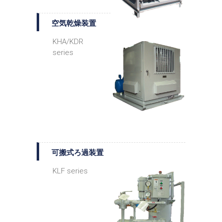
空気乾燥装置
KHA/KDR
series
可搬式ろ過装置
KLF series