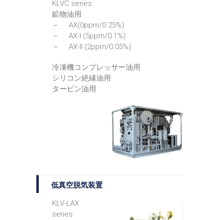
KLVC series
鉱物油用
－ AX(0ppm/0.25%)
－ AX-I (5ppm/0.1%)
－ AX-II (2ppm/0.05%)
冷凍機コンプレッサー油用
シリコン絶縁油用
タービン油用
低真空脱気装置
KLV-LAX
series